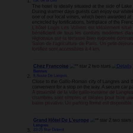
Lac de la Liez
The hotel is ideally situated at the side of Lak
During warmer days guests can enjoy our whitebai
one of our local wines, which been awarded at th
encircled by fortifications, birthplace of the Fre
L'hôtel Logis Les Voiliers est idéalement situé
bénéficient de tous les conforts modernes dan
régionaux sur la terrasse bien exposée donnan
Salon de l'agriculture de Paris. Un petit-déjeun
fortifiée sont accessibles à 4 km.
Chez Francoise
Bannes
:
8 Route De Langres
Close to the Gallo-Roman city of Langres and t
convenient for a stop on the way. A secure car par
À proximité de la ville gallo-romaine de Langre
chambres sont simples et idéales pour faire une
bains privative. Un parking fermé est disponible s
Grand Hôtel De L'europe
Langres
:
23-25 Rue Diderot