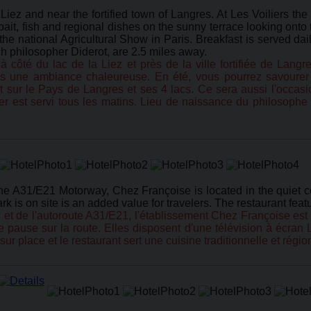
e Liez and near the fortified town of Langres. At Les Voiliers t
t, fish and regional dishes on the sunny terrace looking onto t
e national Agricultural Show in Paris. Breakfast is served dail
nch philosopher Diderot, are 2.5 miles away.
 à côté du lac de la Liez et près de la ville fortifiée de Lan
s une ambiance chaleureuse. En été, vous pourrez savourer de
t sur le Pays de Langres et ses 4 lacs. Ce sera aussi l'occa
er est servi tous les matins. Lieu de naissance du philosophe fr
he A31/E21 Motorway, Chez Françoise is located in the quiet co
k is on site is an added value for travelers. The restaurant feat
s et de l'autoroute A31/E21, l'établissement Chez Françoise est
 pause sur la route. Elles disposent d'une télévision à écran 
ur place et le restaurant sert une cuisine traditionnelle et régio