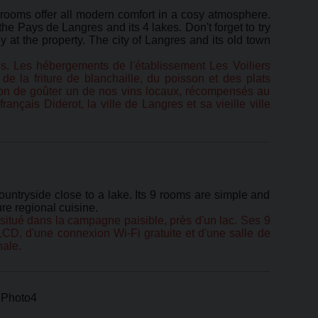
he rooms offer all modern comfort in a cosy atmosphere.
he Pays de Langres and its 4 lakes. Don't forget to try
y at the property. The city of Langres and its old town
gres. Les hébergements de l'établissement Les Voiliers
 la friture de blanchaille, du poisson et des plats
sion de goûter un de nos vins locaux, récompensés au
ançais Diderot, la ville de Langres et sa vieille ville
untryside close to a lake. Its 9 rooms are simple and
ure regional cuisine.
 situé dans la campagne paisible, près d'un lac. Ses 9
LCD, d'une connexion Wi-Fi gratuite et d'une salle de
nale.