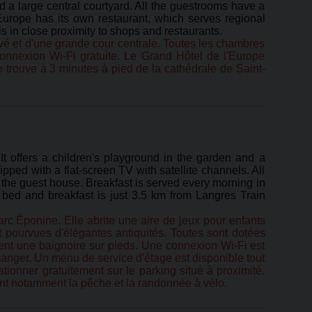
nd a large central courtyard. All the guestrooms have a
urope has its own restaurant, which serves regional
s in close proximity to shops and restaurants.
rivé et d'une grande cour centrale. Toutes les chambres
onnexion Wi-Fi gratuite. Le Grand Hôtel de l'Europe
 trouve à 3 minutes à pied de la cathédrale de Saint-
t offers a children's playground in the garden and a
pped with a flat-screen TV with satellite channels. All
 the guest house. Breakfast is served every morning in
s bed and breakfast is just 3.5 km from Langres Train
 Éponine. Elle abrite une aire de jeux pour enfants
t pourvues d'élégantes antiquités. Toutes sont dotées
rtent une baignoire sur pieds. Une connexion Wi-Fi est
manger. Un menu de service d'étage est disponible tout
tionner gratuitement sur le parking situé à proximité.
nt notamment la pêche et la randonnée à vélo.