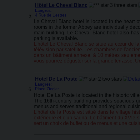
Hôtel Le Cheval Blanc
Langres
:
4 Rue de L'estres
Le Cheval Blanc hotel is located in the heart of
rooms in the former Abbey are individually dec
main building. Le Cheval Blanc hotel also has
parking is available.
L'hôtel Le Cheval Blanc se situe au cœur de la 
télévision par satellite. Les chambres de l'anc
dans un bâtiment annexe, à 10 mètres seulement
vous pourrez déguster sur la grande terrasse. Un
Hotel De La Poste
Langres
:
Place Ziegler
Hotel De La Poste is located in the historic vil
The 16th-century building provides spacious gue
menus and serves traditional and regional cuisi
L'hôtel de la Poste est situé dans le village h
extérieure et d'un sauna. Le bâtiment du XVIe s
sert un choix de buffet ou de menus et une cuisin