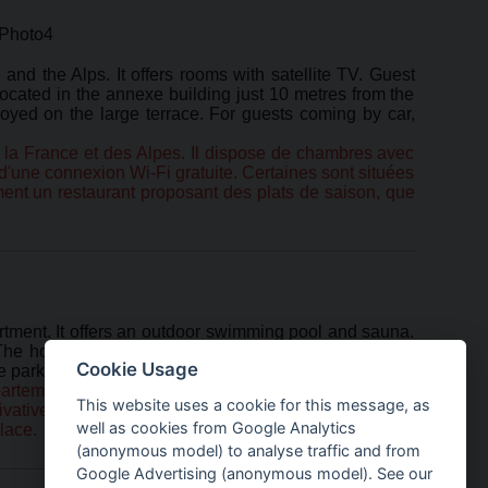
 and the Alps. It offers rooms with satellite TV. Guest
ocated in the annexe building just 10 metres from the
oyed on the large terrace. For guests coming by car,
de la France et des Alpes. Il dispose de chambres avec
d'une connexion Wi-Fi gratuite. Certaines sont situées
ent un restaurant proposant des plats de saison, que
artment. It offers an outdoor swimming pool and sauna.
he hotel restaurant features a choice of buffet or set
Cookie Usage
parking is possible on site.
partement de la Haute-Marne. Il dispose d'une piscine
This website uses a cookie for this message, as
tive et accès Internet Wi-Fi. Le restaurant de l'hôtel
well as cookies from Google Analytics
lace.
(anonymous model) to analyse traffic and from
Google Advertising (anonymous model). See our