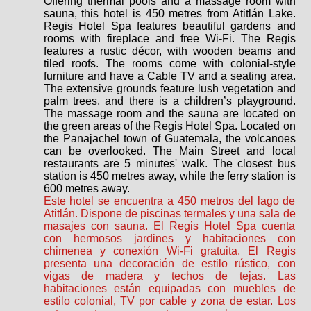
Offering thermal pools and a massage room with
sauna, this hotel is 450 metres from Atitlán Lake.
Regis Hotel Spa features beautiful gardens and
rooms with fireplace and free Wi-Fi. The Regis
features a rustic décor, with wooden beams and
tiled roofs. The rooms come with colonial-style
furniture and have a Cable TV and a seating area.
The extensive grounds feature lush vegetation and
palm trees, and there is a children’s playground.
The massage room and the sauna are located on
the green areas of the Regis Hotel Spa. Located on
the Panajachel town of Guatemala, the volcanoes
can be overlooked. The Main Street and local
restaurants are 5 minutes' walk. The closest bus
station is 450 metres away, while the ferry station is
600 metres away.
Este hotel se encuentra a 450 metros del lago de
Atitlán. Dispone de piscinas termales y una sala de
masajes con sauna. El Regis Hotel Spa cuenta
con hermosos jardines y habitaciones con
chimenea y conexión Wi-Fi gratuita. El Regis
presenta una decoración de estilo rústico, con
vigas de madera y techos de tejas. Las
habitaciones están equipadas con muebles de
estilo colonial, TV por cable y zona de estar. Los