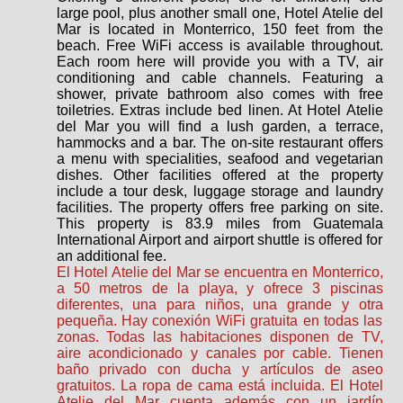
large pool, plus another small one, Hotel Atelie del
Mar is located in Monterrico, 150 feet from the
beach. Free WiFi access is available throughout.
Each room here will provide you with a TV, air
conditioning and cable channels. Featuring a
shower, private bathroom also comes with free
toiletries. Extras include bed linen. At Hotel Atelie
del Mar you will find a lush garden, a terrace,
hammocks and a bar. The on-site restaurant offers
a menu with specialities, seafood and vegetarian
dishes. Other facilities offered at the property
include a tour desk, luggage storage and laundry
facilities. The property offers free parking on site.
This property is 83.9 miles from Guatemala
International Airport and airport shuttle is offered for
an additional fee.
El Hotel Atelie del Mar se encuentra en Monterrico,
a 50 metros de la playa, y ofrece 3 piscinas
diferentes, una para niños, una grande y otra
pequeña. Hay conexión WiFi gratuita en todas las
zonas. Todas las habitaciones disponen de TV,
aire acondicionado y canales por cable. Tienen
baño privado con ducha y artículos de aseo
gratuitos. La ropa de cama está incluida. El Hotel
Atelie del Mar cuenta además con un jardín