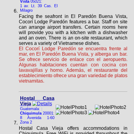
Vista
05021:
1 av. Lt. 39 Cas. El
Milagro
Facing the seafront in El Paredón Buena Vista,
Cocorí Lodge Paredón features a bar. Staff on site
can arrange airport transfers. Certain rooms here
will provide you with a kitchen with a dishwasher
and an oven. There is an on-site restaurant, which
serves a variety of Vietnamese dishes.
El Cocorí Lodge Paredón se encuentra frente al
mar, en El Paredón Buena Vista, y alberga un bar.
Se ofrece servicio de enlace con el aeropuerto.
Algunas habitaciones cuentan con cocina con
lavavajillas y horno. Además, el restaurante del
establecimiento ofrece una gran variedad de platos
vietnamitas.
Hostal Casa
Vieja
Guatemala: :
Chiquimula
20001:
8 Avenida 1-60
Zona 2
Hostal Casa Vieja offers accommodations in
Chiquimula. Free WiFi is provided throughout the