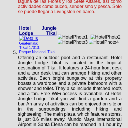
laguna de las Flores y los Siete Altares, así como
actividades como buceo, senderismo y pesca. Solo
se puede llegar a Livingston en barco.
Hotel Jungle
Lodge Tikal
Guatemala: :
Tikal
17013:
Parque Nacional Tikal
Offering an outdoor pool and a restaurant, Hotel
Jungle Lodge Tikal is located in the tropical
destination of Tikal. It features a 24-hour front desk
and a tour desk that can arrange hiking and other
activities. Each bright bungalow at this property
boasts a wardrobe and a private bathroom with a
shower and toilet. They also include thatched roofs
and a fan. Free WiFi access is available. At Hotel
Jungle Lodge Tikal you will find a garden and a
bar. An array of activities can be enjoyed on site or
in the surroundings, including hiking and
sightseeing. The main plaza, which features stores,
is just 0.6 miles away. Mundo Maya International
Airport in Santa Elena can be reached in 1 hour by