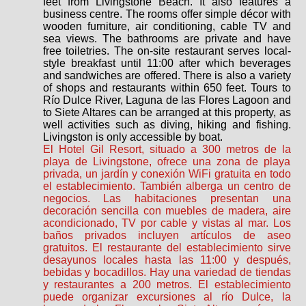
feet from Livingstone Beach. It also features a
business centre. The rooms offer simple décor with
wooden furniture, air conditioning, cable TV and
sea views. The bathrooms are private and have
free toiletries. The on-site restaurant serves local-
style breakfast until 11:00 after which beverages
and sandwiches are offered. There is also a variety
of shops and restaurants within 650 feet. Tours to
Río Dulce River, Laguna de las Flores Lagoon and
to Siete Altares can be arranged at this property, as
well activities such as diving, hiking and fishing.
Livingston is only accessible by boat.
El Hotel Gil Resort, situado a 300 metros de la
playa de Livingstone, ofrece una zona de playa
privada, un jardín y conexión WiFi gratuita en todo
el establecimiento. También alberga un centro de
negocios. Las habitaciones presentan una
decoración sencilla con muebles de madera, aire
acondicionado, TV por cable y vistas al mar. Los
baños privados incluyen artículos de aseo
gratuitos. El restaurante del establecimiento sirve
desayunos locales hasta las 11:00 y después,
bebidas y bocadillos. Hay una variedad de tiendas
y restaurantes a 200 metros. El establecimiento
puede organizar excursiones al río Dulce, la