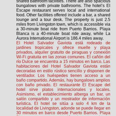
shared bathroom facilities. There are also spacious
bungalows with private bathrooms. The hotel’s El
Escape restaurant serves local and international
food. Other facilities offered include a bar, a shared
lounge and a tour desk. The property is just 2.5
miles from Livingston town, which is accessible via
a 30-minute boat ride from Puerto Barrios. Playa
Blanca is a 40-minute boat ride away, while La
Aurora International Airport is 186.4 miles away.
El Hotel Salvador Gaviota está rodeado de
jardines tropicales y ofrece muelle y playa
privados, alquiler gratuito de piraguas y conexión
Wi-Fi gratuita en las zonas comunes. El cañón del
río Dulce se encuentra a 15 minutos en barco. Las
habitaciones del Hotel Salvador Gaviota están
decoradas en estilo rústico sencillo y disponen de
ventilador. Los huéspedes tienen acceso a un
baño compartido. Además, hay bungalows amplios
con baño privado. El restaurante El Escape del
hotel sirve platos internacionales y locales.
Asimismo, el establecimiento alberga un bar, un
salón compartido y un mostrador de información
turística. El hotel se sitúa a solo 4 km de la
localidad de Livingston, adonde se puede llegar en
30 minutos en barco desde Puerto Barrios. Playa