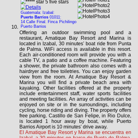
Guatemala: Izabal:
Puerto Barrios
01011:
14 Calle Final. Finca Pichilingo
Puerto Barrios
Offering an outdoor swimming pool and a
restaurant, Amatique Bay Resort and Marina is
located in Izabal, 30 minutes' boat ride from Punta
de Palma. WiFi access is available in this resort.
Each air-conditioned room will provide you with a
cable TV, a patio and a coffee machine. Featuring
a shower, the private bathroom also comes with a
hairdryer and free toiletries. You can enjoy garden
view from the room. At Amatique Bay Resort &
Marina you will find a private beach area with
kayaking. Other facilities offered at the property
include entertainment staff, water sports facilities
and meeting facilities. An array of activities can be
enjoyed on site or in the surroundings, including
cycling, horse riding and diving. The property offers
free parking. Castillo de San Felipe, in Rio Dulce,
is located 1 hour away by boat, while Puerto
Barrios Airport is 10 minutes' drive away.
El Amatique Bay Resort y Marina se encuentra en
Izabal, a 30 minutos en barco de Punta de Palma,