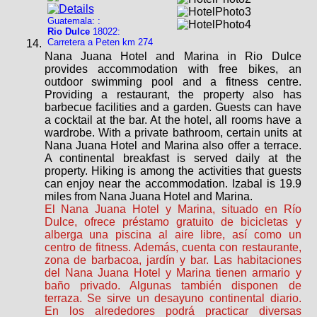
Guatemala: :
Rio Dulce
18022:
Carretera a Peten km 274
Nana Juana Hotel and Marina in Rio Dulce
provides accommodation with free bikes, an
outdoor swimming pool and a fitness centre.
Providing a restaurant, the property also has
barbecue facilities and a garden. Guests can have
a cocktail at the bar. At the hotel, all rooms have a
wardrobe. With a private bathroom, certain units at
Nana Juana Hotel and Marina also offer a terrace.
A continental breakfast is served daily at the
property. Hiking is among the activities that guests
can enjoy near the accommodation. Izabal is 19.9
miles from Nana Juana Hotel and Marina.
El Nana Juana Hotel y Marina, situado en Río
Dulce, ofrece préstamo gratuito de bicicletas y
alberga una piscina al aire libre, así como un
centro de fitness. Además, cuenta con restaurante,
zona de barbacoa, jardín y bar. Las habitaciones
del Nana Juana Hotel y Marina tienen armario y
baño privado. Algunas también disponen de
terraza. Se sirve un desayuno continental diario.
En los alrededores podrá practicar diversas