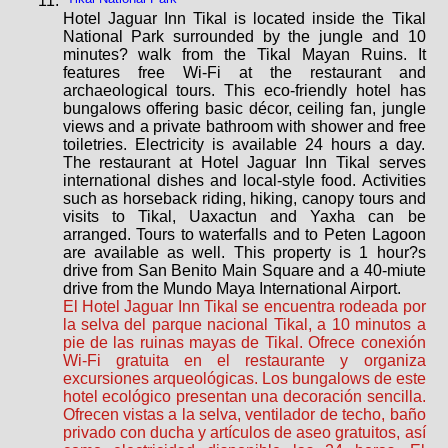
Hotel Jaguar Inn Tikal is located inside the Tikal
National Park surrounded by the jungle and 10
minutes? walk from the Tikal Mayan Ruins. It
features free Wi-Fi at the restaurant and
archaeological tours. This eco-friendly hotel has
bungalows offering basic décor, ceiling fan, jungle
views and a private bathroom with shower and free
toiletries. Electricity is available 24 hours a day.
The restaurant at Hotel Jaguar Inn Tikal serves
international dishes and local-style food. Activities
such as horseback riding, hiking, canopy tours and
visits to Tikal, Uaxactun and Yaxha can be
arranged. Tours to waterfalls and to Peten Lagoon
are available as well. This property is 1 hour?s
drive from San Benito Main Square and a 40-miute
drive from the Mundo Maya International Airport.
El Hotel Jaguar Inn Tikal se encuentra rodeada por
la selva del parque nacional Tikal, a 10 minutos a
pie de las ruinas mayas de Tikal. Ofrece conexión
Wi-Fi gratuita en el restaurante y organiza
excursiones arqueológicas. Los bungalows de este
hotel ecológico presentan una decoración sencilla.
Ofrecen vistas a la selva, ventilador de techo, baño
privado con ducha y artículos de aseo gratuitos, así