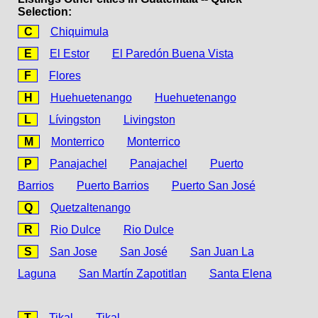
Selection:
C
Chiquimula
E
El Estor
El Paredón Buena Vista
F
Flores
H
Huehuetenango
Huehuetenango
L
Lívingston
Livingston
M
Monterrico
Monterrico
P
Panajachel
Panajachel
Puerto
Barrios
Puerto Barrios
Puerto San José
Q
Quetzaltenango
R
Rio Dulce
Rio Dulce
S
San Jose
San José
San Juan La
Laguna
San Martín Zapotitlan
Santa Elena
T
Tikal
Tikal