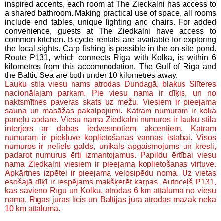
inspired accents, each room at The Ziedkalni has access to
a shared bathroom. Making practical use of space, all rooms
include end tables, unique lighting and chairs. For added
convenience, guests at The Ziedkalni have access to
common kitchen. Bicycle rentals are available for exploring
the local sights. Carp fishing is possible in the on-site pond.
Route P131, which connects Riga with Kolka, is within 6
kilometres from this accommodation. The Gulf of Riga and
the Baltic Sea are both under 10 kilometres away.
Lauku stila viesu nams atrodas Dundagā, blakus Slīteres
nacionālajam parkam. Pie viesu nama ir dīķis, un no
naktsmītnes paveras skats uz mežu. Viesiem ir pieejama
sauna un masāžas pakalpojumi. Katram numuram ir koka
paneļu apdare. Viesu nama Ziedkalni numuros ir lauku stila
interjers ar dabas iedvesmotiem akcentiem. Katram
numuram ir piekļuve koplietošanas vannas istabai. Visos
numuros ir neliels galds, unikāls apgaismojums un krēsli,
padarot numurus ērti izmantojamus. Papildu ērtībai viesu
nama Ziedkalni viesiem ir pieejama koplietošanas virtuve.
Apkārtnes izpētei ir pieejama velosipēdu noma. Uz vietas
esošajā dīķī ir iespējams makšķerēt karpas. Autoceļš P131,
kas savieno Rīgu un Kolku, atrodas 6 km attālumā no viesu
nama. Rīgas jūras līcis un Baltijas jūra atrodas mazāk nekā
10 km attālumā.