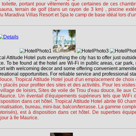
 de toilette, portant pour vêtements que certaines de ces cham
 sauna, terrain de golf (dans un rayon de 3 km) , piscine exté
 Maradiva Villas Resort et Spa le camp de base idéal lors d'un 
cal Attitude Hotel puts everything the city has to offer just outs
e. To be found at the hotel are Wi-Fi in public areas, car park,
fort with welcoming decor and some offering convenient amenitie
reational opportunities. For reliable service and professional staf
ouce, Tropical Attitude Hotel jouit d'un emplacement de choix 
n placés pour profiter des sites et des activités. Pour les visites 
village de loisirs, Sites de voile de Trou d'eau douce, Ile aux C
 Maurice. Un éventail d'équipements supérieurs tels que WiFi
disposition dans cet hôtel. Tropical Attitude Hotel abrite 60 ch
tisation, bureau, mini-bar, balcon/terrasse. La gamme complète 
torisés), est à disposition dans cet hôtel. De superbes équi
jour à Ile Maurice.