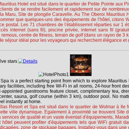
Mauritius Hotel est situé dans le quartier de Petite Pointe aux Pi
clients de se rendre facilement et rapidement sur de nombreux 
lla Maru, Site de plongée Caravelle. Au The Oberoi Mauritius Ho
 nommer que quelques-uns des équipements de l'hôtel, citons Wi
e postal. Les 71 chambres de l'établissemnt réparties sur 1 é
s internet (sans fil), piscine privée, internet sans fil (gr
à remous, centre de fitness, terrain de golf (dans un rayon de 3 
 de séjour idéal pour les voyageurs qui recherchent élégance et c
pa is a perfect starting point from which to explore Mauritius 
sary facilities, including free Wi-Fi in all rooms, 24-hour front de
-appointed guestrooms feature closet, complimentary tea, dress
ss center, sauna, golf course (within 3 km), outdoor pool. No mat
el instantly at home.
Villas Resort et Spa est situé dans le quartier de Wolmar à Ile M
ette ville dynamique. Egalement à proximité se trouvent Site 
 services de qualité et un vaste éventail d'équipements, Maradi
t hôtel peuvent profiter d'équipements tels que WiFi gratuit d
dicapées, zone de stockage bagages. Installez-vous dans une