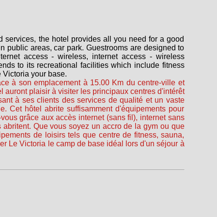
nd services, the hotel provides all you need for a good
i in public areas, car park. Guestrooms are designed to
ernet access - wireless, internet access - wireless
s to its recreational facilities which include fitness
 Victoria your base.
râce à son emplacement à 15.00 Km du centre-ville et
uront plaisir à visiter les principaux centres d'intérêt
ant à ses clients des services de qualité et un vaste
le. Cet hôtel abrite suffisamment d'équipements pour
ous grâce aux accès internet (sans fil), internet sans
res abritent. Que vous soyez un accro de la gym ou que
ements de loisirs tels que centre de fitness, sauna,
 Le Victoria le camp de base idéal lors d'un séjour à