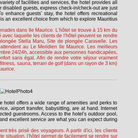
riety of facilities and services, the hotel provides all
for disabled guests, express check-in/check-out are just
o enhance guests' stay, the hotel offers recreational
e is an excellent choice from which to explore Mauritius
menades dans Ile Maurice. L'hôtel se trouve à 15 km du
é avec laquelle les clients de l'hôtel peuvent se rendre
e plongée Stella Maru, Site de plongée Caravelle. Les
ttendent au Le Meridien lle Maurice. Les meilleurs
hambre 24/24h, accessible aux personnes handicapées,
ort sans égal. Afin de rendre votre séjour vraiment
itness, sauna, terrain de golf (dans un rayon de 3 km)
Maurice.
e hotel offers a wide range of amenities and perks to
ce, airport transfer, babysitting, are at hand. Internet
lected guestrooms. Access to the hotel's outdoor pool,
 and excellent service are what you can expect during
 très prisé des voyageurs. A partir d'ici, les clients
 situation, l'hôtel permet de facilement se rendre sur