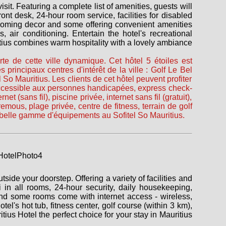
sit. Featuring a complete list of amenities, guests will
ront desk, 24-hour room service, facilities for disabled
lcoming decor and some offering convenient amenities
 air conditioning. Entertain the hotel's recreational
uritius combines warm hospitality with a lovely ambiance
te de cette ville dynamique. Cet hôtel 5 étoiles est
s principaux centres d'intérêt de la ville : Golf Le Bel
So Mauritius. Les clients de cet hôtel peuvent profiter
accessible aux personnes handicapées, express check-
sans fil), piscine privée, internet sans fil (gratuit),
emous, plage privée, centre de fitness, terrain de golf
 belle gamme d'équipements au Sofitel So Mauritius.
tside your doorstep. Offering a variety of facilities and
i in all rooms, 24-hour security, daily housekeeping,
 and some rooms come with internet access - wireless,
el's hot tub, fitness center, golf course (within 3 km),
ius Hotel the perfect choice for your stay in Mauritius