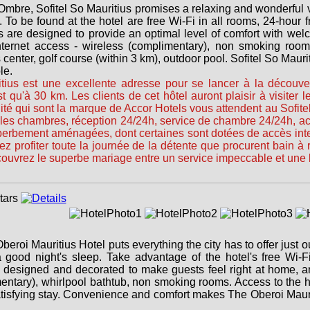
l Ombre, Sofitel So Mauritius promises a relaxing and wonderful vi
. To be found at the hotel are free Wi-Fi in all rooms, 24-hour f
 are designed to provide an optimal level of comfort with we
internet access - wireless (complimentary), non smoking rooms,
ess center, golf course (within 3 km), outdoor pool. Sofitel So Ma
le.
itius est une excellente adresse pour se lancer à la découver
t qu'à 30 km. Les clients de cet hôtel auront plaisir à visiter le
é qui sont la marque de Accor Hotels vous attendent au Sofitel 
s les chambres, réception 24/24h, service de chambre 24/24h, 
bement aménagées, dont certaines sont dotées de accès internet (
 profiter toute la journée de la détente que procurent bain à r
écouvrez le superbe mariage entre un service impeccable et une
beroi Mauritius Hotel puts everything the city has to offer just ou
a good night's sleep. Take advantage of the hotel's free Wi-F
are designed and decorated to make guests feel right at home,
entary), whirlpool bathtub, non smoking rooms. Access to the hot
atisfying stay. Convenience and comfort makes The Oberoi Maurit