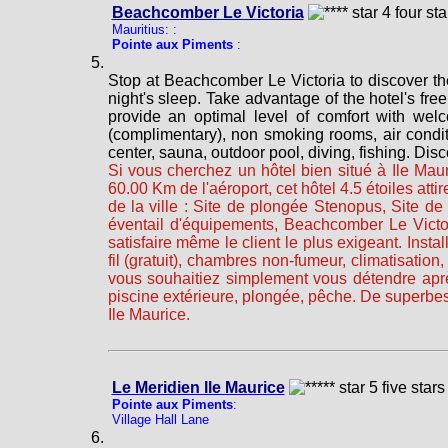
Beachcomber Le Victoria
Mauritius: :
Pointe aux Piments
:
Stop at Beachcomber Le Victoria to discover the 
night's sleep. Take advantage of the hotel's fre
provide an optimal level of comfort with welc
(complimentary), non smoking rooms, air conditi
center, sauna, outdoor pool, diving, fishing. Di
Si vous cherchez un hôtel bien situé à Ile Mau
60.00 Km de l'aéroport, cet hôtel 4.5 étoiles att
de la ville : Site de plongée Stenopus, Site d
éventail d'équipements, Beachcomber Le Victor
satisfaire même le client le plus exigeant. Ins
fil (gratuit), chambres non-fumeur, climatisati
vous souhaitiez simplement vous détendre après
piscine extérieure, plongée, pêche. De superbe
Ile Maurice.
Le Meridien lle Maurice
Pointe aux Piments
:
Village Hall Lane