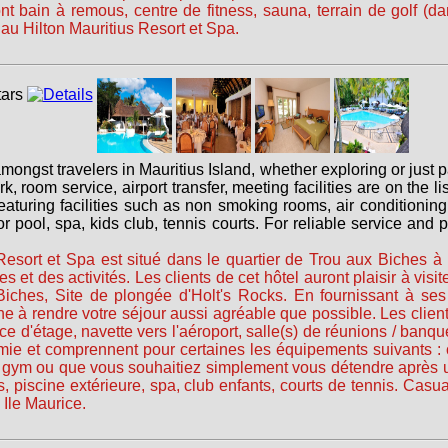
t bain à remous, centre de fitness, sauna, terrain de golf (da
 au Hilton Mauritius Resort et Spa.
ongst travelers in Mauritius Island, whether exploring or just 
rk, room service, airport transfer, meeting facilities are on the
turing facilities such as non smoking rooms, air conditioning,
 pool, spa, kids club, tennis courts. For reliable service and 
a Resort et Spa est situé dans le quartier de Trou aux Biches à
es et des activités. Les clients de cet hôtel auront plaisir à visit
iches, Site de plongée d'Holt's Rocks. En fournissant à ses 
 à rendre votre séjour aussi agréable que possible. Les client
 d'étage, navette vers l'aéroport, salle(s) de réunions / banq
omie et comprennent pour certaines les équipements suivants : 
 gym ou que vous souhaitiez simplement vous détendre après u
s, piscine extérieure, spa, club enfants, courts de tennis. Casua
 Ile Maurice.