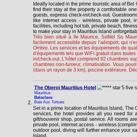
Ideally located in the prime touristic area of Be
find their stay at the property a comfortable one
guests, express check-in/check-out. Guestrooms
like internet access - wireless, private pool, 
facilities, including hot tub, private beach, fitn
to make your stay in Mauritius Island unforgettab
Très bien situé à Ile Maurice, Sofitel So Maur
facilement accessible depuis l'aéroport, qui n'es
Ombre. Les services et les équipements de qualit
d'équipements tels que WiFi gratuit dans toute
in/check-out. L'hôtel comprend 92 chambres super
chambres non-fumeur, climatisation. Vous pourrez
(dans un rayon de 3 km), piscine extérieure. D
The Oberoi Mauritius Hotel
Mauritius: :
Balaclava
:
Baie Aux Tortues
Set in a prime location of Mauritius Island, The O
services, the hotel provides all you need for 
gift/souvenir shop, postal service. All rooms 
private pool, internet access - wireless (complim
outdoor pool, diving will further enhance your s
Island.