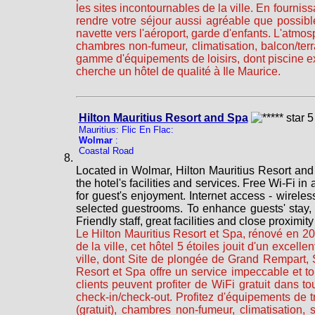
les sites incontournables de la ville. En fourni
rendre votre séjour aussi agréable que possib
navette vers l'aéroport, garde d'enfants. L'atmo
chambres non-fumeur, climatisation, balcon/ter
gamme d'équipements de loisirs, dont piscine ex
cherche un hôtel de qualité à Ile Maurice.
Hilton Mauritius Resort and Spa
Mauritius: Flic En Flac:
Wolmar
:
Coastal Road
Located in Wolmar, Hilton Mauritius Resort and S
the hotel's facilities and services. Free Wi-Fi in
for guest's enjoyment. Internet access - wirele
selected guestrooms. To enhance guests' stay, th
Friendly staff, great facilities and close proximi
Le Hilton Mauritius Resort et Spa, rénové en 201
de la ville, cet hôtel 5 étoiles jouit d'un excel
ville, dont Site de plongée de Grand Rempart, Si
Resort et Spa offre un service impeccable et t
clients peuvent profiter de WiFi gratuit dans
check-in/check-out. Profitez d'équipements de tr
(gratuit), chambres non-fumeur, climatisation,