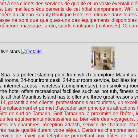
ssant à ses clients des services de qualité et un vaste éventail
le. Les meilleurs équipements de cet hôtel comprennent WiFi 
sphère du Ocean Beauty Boutique Hotel se retrouve dans toutes l
rasse ne sont que quelques-uns des équipements disponibles à 
térieure, massage, jardin, sports nautiques (motorisés). Ocean
pa is a perfect starting point from which to explore Mauritius 
 all rooms, 24-hour front desk, 24-hour room service, facilities f
ss, internet access - wireless (complimentary), non smoking ro
e hotel offers recreational facilities such as hot tub, fitness 
ty to all that Mauritius Island has to offer are three great reason
4, garantit à ses clients, professionnels ou touristes, un excel
lent emplacement et permet d'accéder aux principales attractions t
te de surf de Tamarin, Golf Tamarina, à proximité de l'hôtel, l
ous les équipements nécessaires au bien-être des voyageurs. 
 toutes les chambres, réception 24/24h, service de chambre 2
ès haute qualité durant votre séjour. Certaines chambres sont é
 service de réveil par téléphone permettant aux hôtes de se 