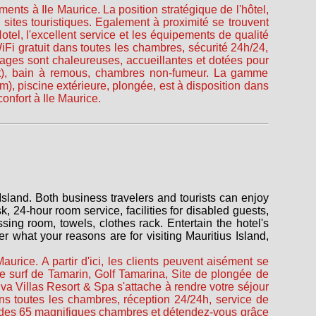
ments à Ile Maurice. La position stratégique de l'hôtel,
sites touristiques. Egalement à proximité se trouvent
tel, l'excellent service et les équipements de qualité
Fi gratuit dans toutes les chambres, sécurité 24h/24,
tages sont chaleureuses, accueillantes et dotées pour
atuit), bain à remous, chambres non-fumeur. La gamme
km), piscine extérieure, plongée, est à disposition dans
onfort à Ile Maurice.
Island. Both business travelers and tourists can enjoy
sk, 24-hour room service, facilities for disabled guests,
ing room, towels, clothes rack. Entertain the hotel's
ter what your reasons are for visiting Mauritius Island,
aurice. A partir d'ici, les clients peuvent aisément se
de surf de Tamarin, Golf Tamarina, Site de plongée de
va Villas Resort & Spa s'attache à rendre votre séjour
ans toutes les chambres, réception 24/24h, service de
 des 65 magnifiques chambres et détendez-vous grâce