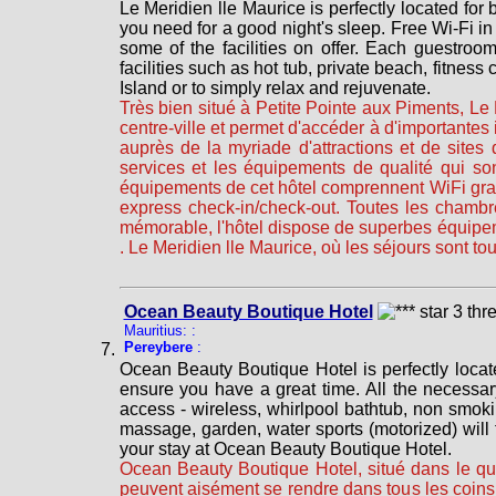
Le Meridien lle Maurice is perfectly located for b
you need for a good night's sleep. Free Wi-Fi in 
some of the facilities on offer. Each guestroo
facilities such as hot tub, private beach, fitnes
Island or to simply relax and rejuvenate.
Très bien situé à Petite Pointe aux Piments, Le
centre-ville et permet d'accéder à d'importantes 
auprès de la myriade d'attractions et de sites
services et les équipements de qualité qui s
équipements de cet hôtel comprennent WiFi grat
express check-in/check-out. Toutes les chambr
mémorable, l'hôtel dispose de superbes équipemen
. Le Meridien lle Maurice, où les séjours sont to
Ocean Beauty Boutique Hotel
Mauritius: :
Pereybere
:
Ocean Beauty Boutique Hotel is perfectly locate
ensure you have a great time. All the necessary f
access - wireless, whirlpool bathtub, non smoki
massage, garden, water sports (motorized) will
your stay at Ocean Beauty Boutique Hotel.
Ocean Beauty Boutique Hotel, situé dans le quar
peuvent aisément se rendre dans tous les coins 