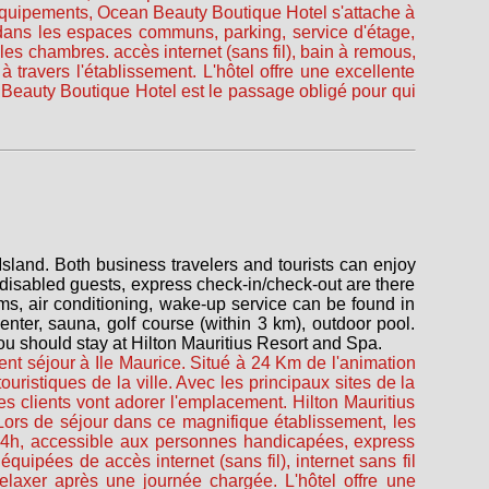
 d'équipements, Ocean Beauty Boutique Hotel s'attache à
dans les espaces communs, parking, service d'étage,
es chambres. accès internet (sans fil), bain à remous,
travers l'établissement. L'hôtel offre une excellente
 Beauty Boutique Hotel est le passage obligé pour qui
Island. Both business travelers and tourists can enjoy
or disabled guests, express check-in/check-out are there
oms, air conditioning, wake-up service can be found in
center, sauna, golf course (within 3 km), outdoor pool.
s you should stay at Hilton Mauritius Resort and Spa.
lent séjour à Ile Maurice. Situé à 24 Km de l'animation
ouristiques de la ville. Avec les principaux sites de la
es clients vont adorer l'emplacement. Hilton Mauritius
Lors de séjour dans ce magnifique établissement, les
4/24h, accessible aux personnes handicapées, express
quipées de accès internet (sans fil), internet sans fil
relaxer après une journée chargée. L'hôtel offre une