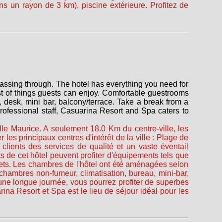
ns un rayon de 3 km), piscine extérieure. Profitez de
passing through. The hotel has everything you need for
 list of things guests can enjoy. Comfortable guestrooms
 desk, mini bar, balcony/terrace. Take a break from a
professional staff, Casuarina Resort and Spa caters to
 Ile Maurice. A seulement 18.0 Km du centre-ville, les
er les principaux centres d'intérêt de la ville : Plage de
clients des services de qualité et un vaste éventail
s de cet hôtel peuvent profiter d'équipements tels que
uets. Les chambres de l'hôtel ont été aménagées selon
chambres non-fumeur, climatisation, bureau, mini-bar,
ne longue journée, vous pourrez profiter de superbes
rina Resort et Spa est le lieu de séjour idéal pour les