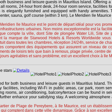
oth business and leisure guests in Mauritius Island. Offering a va
all rooms, 24-hour front desk, 24-hour room service, facilities 
m is elegantly furnished and equipped with handy amenities. T
s center, sauna, golf course (within 3 km). Le Meridien lle Mauric
 Meridien lle Maurice est le point de départ idéal pour vos pro
infrastructures urbaines. Non moins exceptionnelle est la facilit
 que compte la ville, dont Site de plongée Water Lili, Site d
ont la marque de Starwood Hotels & Resorts Worldwide vous a
uit dans toutes les chambres, réception 24/24h, service de c
es comportent des équipements qui assurent un niveau de conf
ts de loisirs tels que bain à remous, plage privée, centre de f
ujours agréables et sans problème, est un excellent choix à Ile 
d for both business and leisure guests in Mauritius Island. Th
acilities, including Wi-Fi in public areas, car park, room servi
ng rooms, air conditioning, balcony/terrace can be found in se
 further enhance your satisfying stay. A welcoming atmosphere
tier de Plage de Pereybere, à Ile Maurice, est un établissement
qui comptent dans cette ville dynamique. Grâce à son excellente