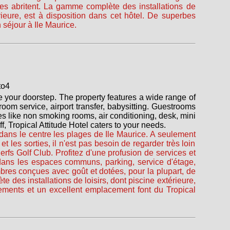
bres abritent. La gamme complète des installations de
rieure, est à disposition dans cet hôtel. De superbes
séjour à Ile Maurice.
ide your doorstep. The property features a wide range of
 room service, airport transfer, babysitting. Guestrooms
s like non smoking rooms, air conditioning, desk, mini
f, Tropical Attitude Hotel caters to your needs.
dans le centre les plages de Ile Maurice. A seulement
et les sorties, il n'est pas besoin de regarder très loin
erfs Golf Club. Profitez d'une profusion de services et
 dans les espaces communs, parking, service d'étage,
ambres conçues avec goût et dotées, pour la plupart, de
des installations de loisirs, dont piscine extérieure,
pements et un excellent emplacement font du Tropical