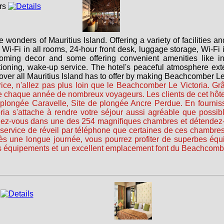
wonders of Mauritius Island. Offering a variety of facilities a
e Wi-Fi in all rooms, 24-hour front desk, luggage storage, Wi-F
oming decor and some offering convenient amenities like int
oning, wake-up service. The hotel's peaceful atmosphere extend
scover all Mauritius Island has to offer by making Beachcomber Le
rice, n'allez pas plus loin que le Beachcomber Le Victoria. G
ire chaque année de nombreux voyageurs. Les clients de cet hôtel a
e plongée Caravelle, Site de plongée Ancre Perdue. En fourniss
ia s'attache à rendre votre séjour aussi agréable que possib
tallez-vous dans une des 254 magnifiques chambres et détendez-v
on, service de réveil par téléphone que certaines de ces chamb
 une longue journée, vous pourrez profiter de superbes équip
s équipements et un excellent emplacement font du Beachcomber