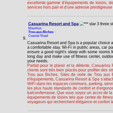
excellente gamme d'équipements de loisirs, don
services hors pair et d'une adresse prestigieuse
Casuarina Resort and Spa
Mauritius: :
Trou-aux-Biches
:
Coastal Road
Casuarina Resort and Spa is a popular choice am
a comfortable stay. Wi-Fi in public areas, car pa
ensure a good night's sleep with some rooms fea
long day and make use of fitness center, outdoor
your needs.
Parfait pour le plaisir et la détente, Casuarin
clients sont très bien placés pour profiter des sit
Trou aux Biches, Sites de voile de Trou aux B
d'équipements, Casuarina Resort & Spa s'attache
WiFi dans les espaces communs, parking, service
les plus hauts standards de confort et d'ergon
balcon/terrasse. Que vous soyez un accro de la
équipements de loisirs tels que centre de fitnes
voyageurs qui recherchent élégance et confort à