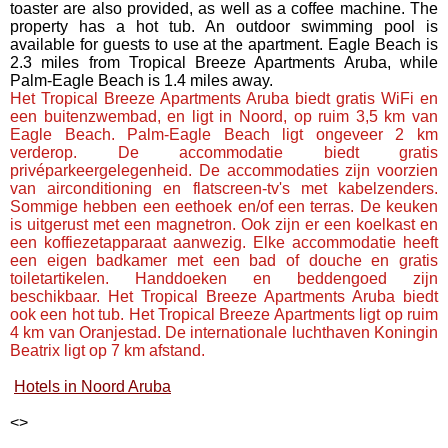
toaster are also provided, as well as a coffee machine. The
property has a hot tub. An outdoor swimming pool is
available for guests to use at the apartment. Eagle Beach is
2.3 miles from Tropical Breeze Apartments Aruba, while
Palm-Eagle Beach is 1.4 miles away.
Het Tropical Breeze Apartments Aruba biedt gratis WiFi en
een buitenzwembad, en ligt in Noord, op ruim 3,5 km van
Eagle Beach. Palm-Eagle Beach ligt ongeveer 2 km
verderop. De accommodatie biedt gratis
privéparkeergelegenheid. De accommodaties zijn voorzien
van airconditioning en flatscreen-tv's met kabelzenders.
Sommige hebben een eethoek en/of een terras. De keuken
is uitgerust met een magnetron. Ook zijn er een koelkast en
een koffiezetapparaat aanwezig. Elke accommodatie heeft
een eigen badkamer met een bad of douche en gratis
toiletartikelen. Handdoeken en beddengoed zijn
beschikbaar. Het Tropical Breeze Apartments Aruba biedt
ook een hot tub. Het Tropical Breeze Apartments ligt op ruim
4 km van Oranjestad. De internationale luchthaven Koningin
Beatrix ligt op 7 km afstand.
Hotels in Noord Aruba
<
>