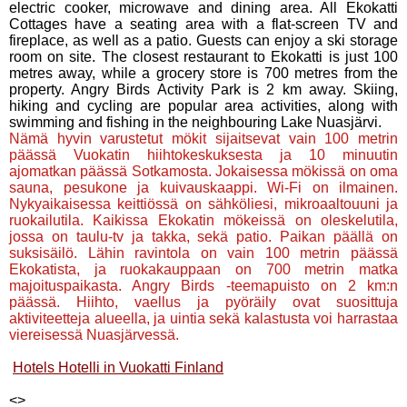
electric cooker, microwave and dining area. All Ekokatti
Cottages have a seating area with a flat-screen TV and
fireplace, as well as a patio. Guests can enjoy a ski storage
room on site. The closest restaurant to Ekokatti is just 100
metres away, while a grocery store is 700 metres from the
property. Angry Birds Activity Park is 2 km away. Skiing,
hiking and cycling are popular area activities, along with
swimming and fishing in the neighbouring Lake Nuasjärvi.
Nämä hyvin varustetut mökit sijaitsevat vain 100 metrin
päässä Vuokatin hiihtokeskuksesta ja 10 minuutin
ajomatkan päässä Sotkamosta. Jokaisessa mökissä on oma
sauna, pesukone ja kuivauskaappi. Wi-Fi on ilmainen.
Nykyaikaisessa keittiössä on sähköliesi, mikroaaltouuni ja
ruokailutila. Kaikissa Ekokatin mökeissä on oleskelutila,
jossa on taulu-tv ja takka, sekä patio. Paikan päällä on
suksisäilö. Lähin ravintola on vain 100 metrin päässä
Ekokatista, ja ruokakauppaan on 700 metrin matka
majoituspaikasta. Angry Birds -teemapuisto on 2 km:n
päässä. Hiihto, vaellus ja pyöräily ovat suosittuja
aktiviteetteja alueella, ja uintia sekä kalastusta voi harrastaa
viereisessä Nuasjärvessä.
Hotels Hotelli in Vuokatti Finland
<
>