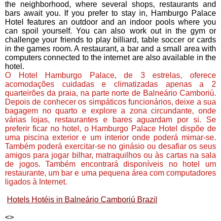
the neighborhood, where several shops, restaurants and
bars await you. If you prefer to stay in, Hamburgo Palace
Hotel features an outdoor and an indoor pools where you
can spoil yourself. You can also work out in the gym or
challenge your friends to play billiard, table soccer or cards
in the games room. A restaurant, a bar and a small area with
computers connected to the internet are also available in the
hotel.
O Hotel Hamburgo Palace, de 3 estrelas, oferece
acomodações cuidadas e climatizadas apenas a 2
quarteirões da praia, na parte norte de Balneário Camboriú.
Depois de conhecer os simpáticos funcionários, deixe a sua
bagagem no quarto e explore a zona circundante, onde
várias lojas, restaurantes e bares aguardam por si. Se
preferir ficar no hotel, o Hamburgo Palace Hotel dispõe de
uma piscina exterior e um interior onde poderá mimar-se.
Também poderá exercitar-se no ginásio ou desafiar os seus
amigos para jogar bilhar, matraquilhos ou às cartas na sala
de jogos. Também encontrará disponíveis no hotel um
restaurante, um bar e uma pequena área com computadores
ligados à Internet.
Hotels Hotéis in Balneário Camboriú Brazil
<
>