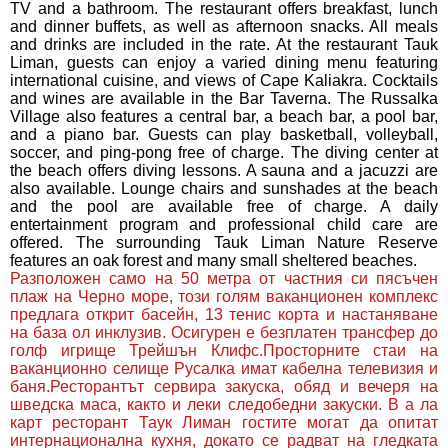
TV and a bathroom. The restaurant offers breakfast, lunch
and dinner buffets, as well as afternoon snacks. All meals
and drinks are included in the rate. At the restaurant Tauk
Liman, guests can enjoy a varied dining menu featuring
international cuisine, and views of Cape Kaliakra. Cocktails
and wines are available in the Bar Taverna. The Russalka
Village also features a central bar, a beach bar, a pool bar,
and a piano bar. Guests can play basketball, volleyball,
soccer, and ping-pong free of charge. The diving center at
the beach offers diving lessons. A sauna and a jacuzzi are
also available. Lounge chairs and sunshades at the beach
and the pool are available free of charge. A daily
entertainment program and professional child care are
offered. The surrounding Tauk Liman Nature Reserve
features an oak forest and many small sheltered beaches.
Разположен само на 50 метра от частния си пясъчен
плаж на Черно море, този голям ваканционен комплекс
предлага открит басейн, 13 тенис корта и настаняване
на база ол инклузив. Осигурен е безплатен трансфер до
голф игрище Трейшън Клифс.Просторните стаи на
ваканционно селище Русалка имат кабелна телевизия и
баня.Ресторантът сервира закуска, обяд и вечеря на
шведска маса, както и леки следобедни закуски. В а ла
карт ресторант Таук Лиман гостите могат да опитат
интернационална кухня, докато се радват на гледката