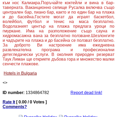
към нос Калиакра.Поръчайте коктейли и вина в бар-
таверната. Ваканционно селище Русалка включва също
централен бар, пиано бар, както и по един бар на плажа
и до басейна.Гостите могат да играят баскетбол,
волейбол, футбол и тенис на маса безплатно.
Водолазният център на плажа предлага уроци по
гмуркане. Има на разположение също сауна и
хидромасажна вана за безплатно ползване.Шезлонгите
и чадърите на плажа и до басейна се ползват безплатно.
За доброто Ви настроение има ежедневна
развлекателна програма и професионални
детегледачески услуги. В околния природен резерват
Таук Лиман ще откриете дъбова гора и множество малки
сенчести плажове.
Hotels in Bulgaria
<
>
ID number:
1334864782
Report dead link!
Rate It
[ 0.00 / 0 Votes ]
Comments?