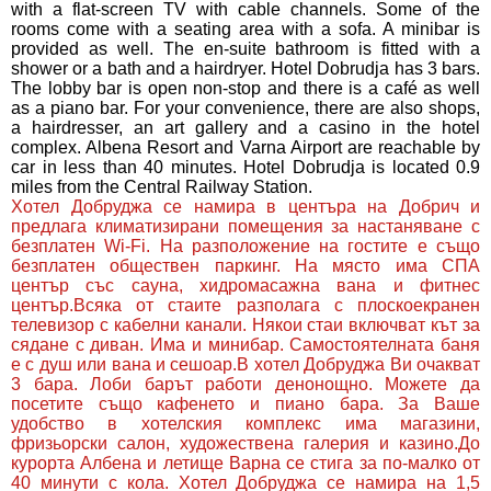
with a flat-screen TV with cable channels. Some of the
rooms come with a seating area with a sofa. A minibar is
provided as well. The en-suite bathroom is fitted with a
shower or a bath and a hairdryer. Hotel Dobrudja has 3 bars.
The lobby bar is open non-stop and there is a café as well
as a piano bar. For your convenience, there are also shops,
a hairdresser, an art gallery and a casino in the hotel
complex. Albena Resort and Varna Airport are reachable by
car in less than 40 minutes. Hotel Dobrudja is located 0.9
miles from the Central Railway Station.
Хотел Добруджа се намира в центъра на Добрич и
предлага климатизирани помещения за настаняване с
безплатен Wi-Fi. На разположение на гостите е също
безплатен обществен паркинг. На място има СПА
център със сауна, хидромасажна вана и фитнес
център.Всяка от стаите разполага с плоскоекранен
телевизор с кабелни канали. Някои стаи включват кът за
сядане с диван. Има и минибар. Самостоятелната баня
е с душ или вана и сешоар.В хотел Добруджа Ви очакват
3 бара. Лоби барът работи денонощно. Можете да
посетите също кафенето и пиано бара. За Ваше
удобство в хотелския комплекс има магазини,
фризьорски салон, художествена галерия и казино.До
курорта Албена и летище Варна се стига за по-малко от
40 минути с кола. Хотел Добруджа се намира на 1,5