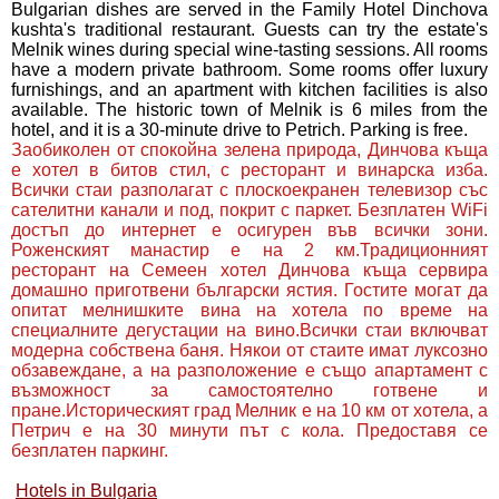
Bulgarian dishes are served in the Family Hotel Dinchova
kushta's traditional restaurant. Guests can try the estate's
Melnik wines during special wine-tasting sessions. All rooms
have a modern private bathroom. Some rooms offer luxury
furnishings, and an apartment with kitchen facilities is also
available. The historic town of Melnik is 6 miles from the
hotel, and it is a 30-minute drive to Petrich. Parking is free.
Заобиколен от спокойна зелена природа, Динчова къща
е хотел в битов стил, с ресторант и винарска изба.
Всички стаи разполагат с плоскоекранен телевизор със
сателитни канали и под, покрит с паркет. Безплатен WiFi
достъп до интернет е осигурен във всички зони.
Роженският манастир е на 2 км.Традиционният
ресторант на Семеен хотел Динчова къща сервира
домашно приготвени български ястия. Гостите могат да
опитат мелнишките вина на хотела по време на
специалните дегустации на вино.Всички стаи включват
модерна собствена баня. Някои от стаите имат луксозно
обзавеждане, а на разположение е също апартамент с
възможност за самостоятелно готвене и
пране.Историческият град Мелник е на 10 км от хотела, а
Петрич е на 30 минути път с кола. Предоставя се
безплатен паркинг.
Hotels in Bulgaria