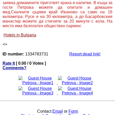
заявка домакините приготвят храна и напитки. В къща за
гости Петрова можете да опитате и домашен
мед.Скалните църкви край Иваново са само на 16
километра. Русе е на 30 километра, а до Басарбовския
манастир можете да стигнете за 20 минути с кола. На
място има безплатен обществен паркинг.
Hotels in Bulgaria
<
>
ID number:
1334783731
Report dead link!
Rate It
[ 0.00 / 0 Votes ]
Comments?
Contact
Email
or
Form