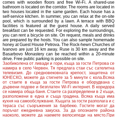
comes with wooden floors and free Wi-Fi. A shared-use
bathroom is located on the corridor. The rooms are located in
two houses located in the same garden. Each house has a
self-service kitchen. In summer, you can relax at the on-site
pool, which is surrounded by a lawn. A terrace with BBQ
facilities is featured at the guest house. A daily served
breakfast can be requested. For exploring the surroundings,
you can rent a bicycle on site. On request, meals and drinks
are prepared by the hosts. You can also sample homemade
honey at Guest House Petrova. The Rock-hewn Churches of
Ivanovo are just 16 km away. Ruse is 30 km away and the
Basarbovo Monastery can be reached within a 20-minute
drive. Free public parking is possible on site.
Заобиколена от ливади и гори, къща за гости Петрова се
намира в село Червен. Тя предлага стаи със сателитна
телевизия. До средновековната крепост, защитена от
ЮНЕСКО, можете да стигнете за 5 минути с кола.Всяка
от стаите в къща за гости Петрова е оборудвана с
дървени подове и безплатен Wi-Fi интернет. В коридора
се намира обща баня. Стаите са разпределени в 2 къщи,
разположени в една и съща градина. Всяка къща има
кухня на самообслужване. Къщата за гости разполага и с
тераса със съоръжения за барбекю. Гостите могат да
поръчат ежедневна закуска. За да опознаете района
наоколо, можете да наемете велосипеди на място.При