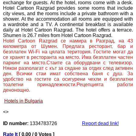
exchange for guests. At the hotel, rooms come with a desk.
Hotel Cartoon Razgrad provides some rooms that include
city views, and the rooms include a private bathroom with a
shower. At the accommodation all rooms are equipped with
a wardrobe and a TV. A continental breakfast is available
daily at Hotel Cartoon Razgrad. The hotel offers a terrace.
Shumen is 26.7 miles from Hotel Cartoon Razgrad.
Hotel Cartoon Razgrad се намира в Разград, на 43
километра от Шумен. Предлага ресторант, бар и
безплатен Wi-Fi на цялата територия. Гостите могат да
се хранят в ресторанта на място. Има безплатен частен
паркинг на място.Стаите са оборудвани с телевизор.
Някои разполагат с кът за сядане за отдих след активен
ден. Всички стаи имат собствена баня с душ. За
удобство на гостите са осигурени чехли и безплатни
тоалетни принадлежности.Рецепцията работи
денонощно.
Hotels in Bulgaria
<
>
ID number:
1334783726
Report dead link!
Rate It
[ 0.00 / 0 Votes ]