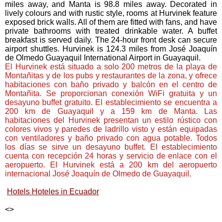
miles away, and Manta is 98.8 miles away. Decorated in
lively colours and with rustic style, rooms at Hurvinek feature
exposed brick walls. All of them are fitted with fans, and have
private bathrooms with treated drinkable water. A buffet
breakfast is served daily. The 24-hour front desk can secure
airport shuttles. Hurvinek is 124.3 miles from José Joaquín
de Olmedo Guayaquil International Airport in Guayaquil.
El Hurvinek está situado a solo 200 metros de la playa de
Montañitas y de los pubs y restaurantes de la zona, y ofrece
habitaciones con baño privado y balcón en el centro de
Montañita. Se proporcionan conexión WiFi gratuita y un
desayuno buffet gratuito. El establecimiento se encuentra a
200 km de Guayaquil y a 159 km de Manta. Las
habitaciones del Hurvinek presentan un estilo rústico con
colores vivos y paredes de ladrillo visto y están equipadas
con ventiladores y baño privado con agua potable. Todos
los días se sirve un desayuno buffet. El establecimiento
cuenta con recepción 24 horas y servicio de enlace con el
aeropuerto. El Hurvinek está a 200 km del aeropuerto
internacional José Joaquín de Olmedo de Guayaquil.
Hotels Hoteles in Ecuador
<
>