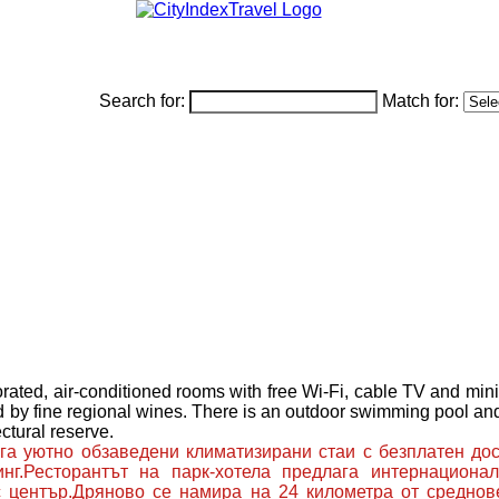
Search for:
Match for:
rated, air-conditioned rooms with free Wi-Fi, cable TV and minib
d by fine regional wines. There is an outdoor swimming pool an
ctural reserve.
га уютно обзаведени климатизирани стаи с безплатен дост
нг.Ресторантът на парк-хотела предлага интернациона
ес център.Дряново се намира на 24 километра от среднов