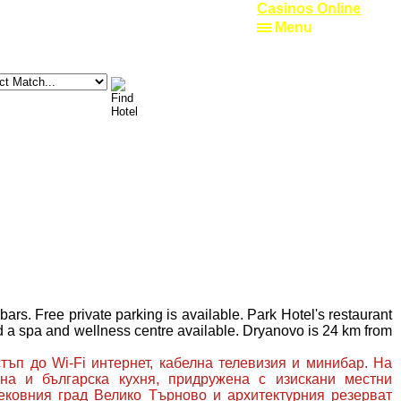
Casinos Online
Menu
ars. Free private parking is available. Park Hotel's restaurant
d a spa and wellness centre available. Dryanovo is 24 km from
ъп до Wi-Fi интернет, кабелна телевизия и минибар. На
лна и българска кухня, придружена с изискани местни
ековния град Велико Търново и архитектурния резерват