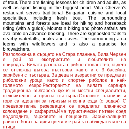
of trout. There are fishing lessons for children and adults, as
well as sport fishing in the biggest pond. Villa Cherven's
restaurant serves traditional Bulgarian cuisine and local
specialities, including fresh trout. The surrounding
mountains and forests are ideal for hiking and horseback
riding (with a guide). Mountain biking and photo safaris are
available on advance booking. There are signposted trails to
nearby waterfalls, peaks and caves. The surrounding area
teems with wildflowers and is also a paradise for
birdwatchers.
Разположена в сърцето на Стара планина, Вила Червен
е рай за екотуристите и любителите на
природата.Вилата разполага с рибно стопанство, където
се отглежда дъгова пъстърва, както и с 3 басейна,
зарибени с пъстърва. За деца и възрастни се предлагат
риболовни уроци, както и спортен риболов в най-
голямото езеро.Ресторантът на вилата сервира
традиционна българска кухня и местни специалитети,
включително и прясна пъстърва.Околните планини и
гори са идеални за туризъм и конна езда (с водач). С
предварителна резервация се предлагат планинско
колоездене и сафарита.Има туристически пътеки сред
водопадите, върховете и пещерите. Заобикалящият
район е богат на диви цветя и е рай за наблюдателите на
птици.