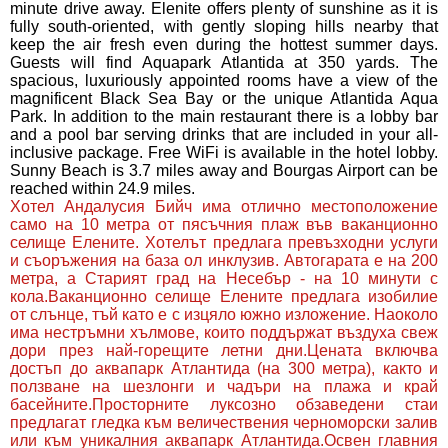
minute drive away. Elenite offers plenty of sunshine as it is
fully south-oriented, with gently sloping hills nearby that
keep the air fresh even during the hottest summer days.
Guests will find Aquapark Atlantida at 350 yards. The
spacious, luxuriously appointed rooms have a view of the
magnificent Black Sea Bay or the unique Atlantida Aqua
Park. In addition to the main restaurant there is a lobby bar
and a pool bar serving drinks that are included in your all-
inclusive package. Free WiFi is available in the hotel lobby.
Sunny Beach is 3.7 miles away and Bourgas Airport can be
reached within 24.9 miles.
Хотел Андалусия Бийч има отлично местоположение
само на 10 метра от пясъчния плаж във ваканционно
селище Елените. Хотелът предлага превъзходни услуги
и съоръжения на база ол инклузив. Автогарата е на 200
метра, а Старият град на Несебър - на 10 минути с
кола.Ваканционно селище Елените предлага изобилие
от слънце, тъй като е с изцяло южно изложение. Наоколо
има нестръмни хълмове, които поддържат въздуха свеж
дори през най-горещите летни дни.Цената включва
достъп до аквапарк Атлантида (на 300 метра), както и
ползване на шезлонги и чадъри на плажа и край
басейните.Просторните луксозно обзаведени стаи
предлагат гледка към величествения черноморски залив
или към уникалния аквапарк Атлантида.Освен главния