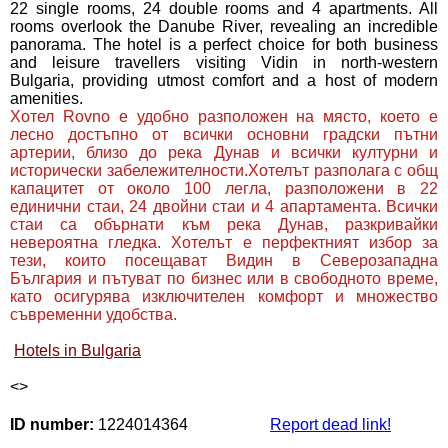
22 single rooms, 24 double rooms and 4 apartments. All
rooms overlook the Danube River, revealing an incredible
panorama. The hotel is a perfect choice for both business
and leisure travellers visiting Vidin in north-western
Bulgaria, providing utmost comfort and a host of modern
amenities.
Хотел Rovno е удобно разположен на място, което е
лесно достъпно от всички основни градски пътни
артерии, близо до река Дунав и всички културни и
исторически забележителности.Хотелът разполага с общ
капацитет от около 100 легла, разположени в 22
единични стаи, 24 двойни стаи и 4 апартамента. Всички
стаи са обърнати към река Дунав, разкривайки
невероятна гледка. Хотелът е перфектният избор за
тези, които посещават Видин в Северозападна
България и пътуват по бизнес или в свободното време,
като осигурява изключителен комфорт и множество
съвременни удобства.
Hotels in Bulgaria
<
>
ID number:
1224014364
Report dead link!