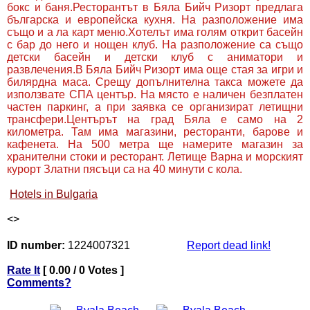
бокс и баня.Ресторантът в Бяла Бийч Ризорт предлага
българска и европейска кухня. На разположение има
също и а ла карт меню.Хотелът има голям открит басейн
с бар до него и нощен клуб. На разположение са също
детски басейн и детски клуб с аниматори и
развлечения.В Бяла Бийч Ризорт има още стая за игри и
билярдна маса. Срещу допълнителна такса можете да
използвате СПА център. На място е наличен безплатен
частен паркинг, а при заявка се организират летищни
трансфери.Центърът на град Бяла е само на 2
километра. Там има магазини, ресторанти, барове и
кафенета. На 500 метра ще намерите магазин за
хранителни стоки и ресторант. Летище Варна и морският
курорт Златни пясъци са на 40 минути с кола.
Hotels in Bulgaria
<
>
ID number:
1224007321
Report dead link!
Rate It
[ 0.00 / 0 Votes ]
Comments?