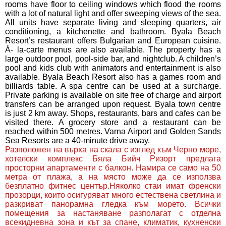
rooms have floor to ceiling windows which flood the rooms
with a lot of natural light and offer sweeping views of the sea.
All units have separate living and sleeping quarters, air
conditioning, a kitchenette and bathroom. Byala Beach
Resort’s restaurant offers Bulgarian and European cuisine.
À- la-carte menus are also available. The property has a
large outdoor pool, pool-side bar, and nightclub. A children’s
pool and kids club with animators and entertainment is also
available. Byala Beach Resort also has a games room and
billiards table. A spa centre can be used at a surcharge.
Private parking is available on site free of charge and airport
transfers can be arranged upon request. Byala town centre
is just 2 km away. Shops, restaurants, bars and cafes can be
visited there. A grocery store and a restaurant can be
reached within 500 metres. Varna Airport and Golden Sands
Sea Resorts are a 40-minute drive away.
Разположен на върха на скала с изглед към Черно море,
хотелски комплекс Бяла Бийч Ризорт предлага
просторни апартаменти с балкон. Намира се само на 50
метра от плажа, а на място може да се използва
безплатно фитнес център.Няколко стаи имат френски
прозорци, които осигуряват много естествена светлина и
разкриват панорамна гледка към морето. Всички
помещения за настаняване разполагат с отделна
всекидневна зона и кът за спане, климатик, кухненски