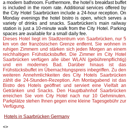
a modern bathroom. Furthermore, the hotel's breakfast buffet
is included in the room rate. Additional services offered by
the City Hotel Saarbrücken include a 24-hour reception. On
Monday evenings the hotel bistro is open, which serves a
variety of drinks and snacks. Saarbrücken's main railway
station is just a 10-minute walk from the City Hotel. Parking
spaces are available for a small daily fee.
Dieses Hotel liegt im Stadtzentrum von Saarbrücken, nur 5
km von der französischen Grenze entfernt. Sie wohnen in
ruhigen Zimmern und stärken sich jeden Morgen an einem
reichhaltigen Frühstücksbuffet. Die Zimmer im City Hotel
Saarbrücken verfügen alle über WLAN (gebührenpflichtig)
und ein modernes Bad. Darüber hinaus ist das
Frühstücksbuffet im Übernachtungspreis inbegriffen. Zu den
weiteren Annehmlichkeiten des City Hotels Saarbrücken
zählt die 24-Stunden-Rezeption. Am Montagabend ist das
Bistro des Hotels geöffnet und serviert eine Vielfalt an
Getränken und Snacks. Den Hauptbahnhof Saarbrücken
erreichen Sie vom City Hotel nach nur 10 Gehminuten.
Parkplätze stehen Ihnen gegen eine kleine Tagesgebühr zur
Verfügung.
Hotels in Saarbrücken Germany
<
>