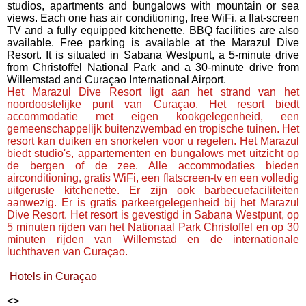
studios, apartments and bungalows with mountain or sea
views. Each one has air conditioning, free WiFi, a flat-screen
TV and a fully equipped kitchenette. BBQ facilities are also
available. Free parking is available at the Marazul Dive
Resort. It is situated in Sabana Westpunt, a 5-minute drive
from Christoffel National Park and a 30-minute drive from
Willemstad and Curaçao International Airport.
Het Marazul Dive Resort ligt aan het strand van het
noordoostelijke punt van Curaçao. Het resort biedt
accommodatie met eigen kookgelegenheid, een
gemeenschappelijk buitenzwembad en tropische tuinen. Het
resort kan duiken en snorkelen voor u regelen. Het Marazul
biedt studio's, appartementen en bungalows met uitzicht op
de bergen of de zee. Alle accommodaties bieden
airconditioning, gratis WiFi, een flatscreen-tv en een volledig
uitgeruste kitchenette. Er zijn ook barbecuefaciliteiten
aanwezig. Er is gratis parkeergelegenheid bij het Marazul
Dive Resort. Het resort is gevestigd in Sabana Westpunt, op
5 minuten rijden van het Nationaal Park Christoffel en op 30
minuten rijden van Willemstad en de internationale
luchthaven van Curaçao.
Hotels in Curaçao
<
>