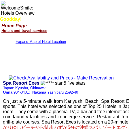
Goodday!
Home Page
Hotels and travel services
Expand Map of Hotel Location
Spa Resort Exes
Japan: Kyushu, Okinawa:
Onna
904-0401: Nakama Yashibaru 2592-40
On just a 5-minute walk from Kariyushi Beach, Spa Resort E
sports. This hotel was selected as one of Top 25 Hotels in J
room. They come with a plasma TV, a bar and free internet acc
coin laundry facilities and concierge service. Restaurant Te
grill-plate courses. Spa Resort Exes is located on a 20-minut
かりゆしビーチから徒歩わずか5分の沖縄スパリゾートエグ