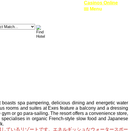
Casinos Online
Menu
 boasts spa pampering, delicious dining and energetic water
ous rooms and suites at Exes feature a balcony and a dressing
gym or go para-sailing. The resort offers a convenience store,
It specialises in organic French-style slow food and Japanese
k.
供しているリゾートです。エネルギッシュなウォータースポー