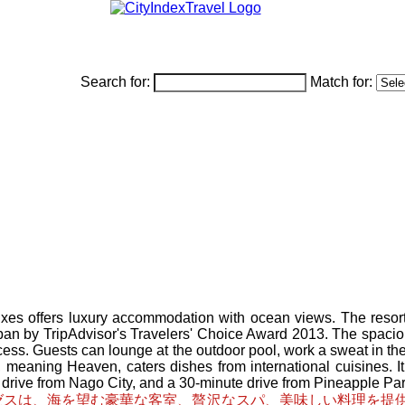
Search for:
Match for:
xes offers luxury accommodation with ocean views. The resort
apan by TripAdvisor's Travelers' Choice Award 2013. The spaci
ess. Guests can lounge at the outdoor pool, work a sweat in the 
n, meaning Heaven, caters dishes from international cuisines. 
e drive from Nago City, and a 30-minute drive from Pineapple Par
ゼスは、海を望む豪華な客室、贅沢なスパ、美味しい料理を提