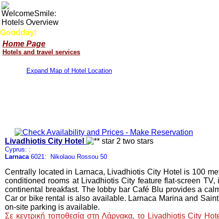
Goodday!
Home Page
Hotels and travel services
Expand Map of Hotel Location
Livadhiotis City Hotel
Cyprus: :
Larnaca
6021: Nikolaou Rossou 50
Centrally located in Larnaca, Livadhiotis City Hotel is 100 me
conditioned rooms at Livadhiotis City feature flat-screen TV, i
continental breakfast. The lobby bar Café Blu provides a calm
Car or bike rental is also available. Larnaca Marina and Sain
on-site parking is available.
Σε κεντρική τοποθεσία στη Λάρνακα, το Livadhiotis City H