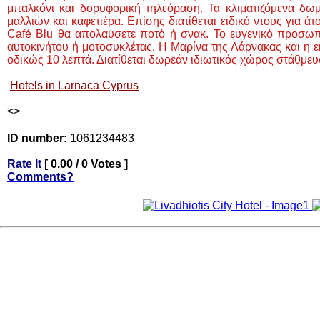
μπαλκόνι και δορυφορική τηλεόραση. Τα κλιματιζόμενα δωμ
μαλλιών και καφετιέρα. Επίσης διατίθεται ειδικό ντους για 
Café Blu θα απολαύσετε ποτό ή σνακ. Το ευγενικό προσωπι
αυτοκινήτου ή μοτοσυκλέτας. Η Μαρίνα της Λάρνακας και η ε
οδικώς 10 λεπτά. Διατίθεται δωρεάν ιδιωτικός χώρος στάθμευ
Hotels in Larnaca Cyprus
<
>
ID number:
1061234483
Rate It
[ 0.00 / 0 Votes ]
Comments?