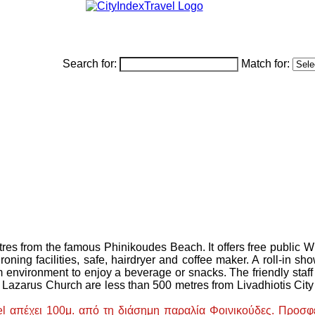
Search for:
Match for:
tres from the famous Phinikoudes Beach. It offers free public Wi
roning facilities, safe, hairdryer and coffee maker. A roll-in sh
 environment to enjoy a beverage or snacks. The friendly staff
t Lazarus Church are less than 500 metres from Livadhiotis City 
otel απέχει 100μ. από τη διάσημη παραλία Φοινικούδες. Προ