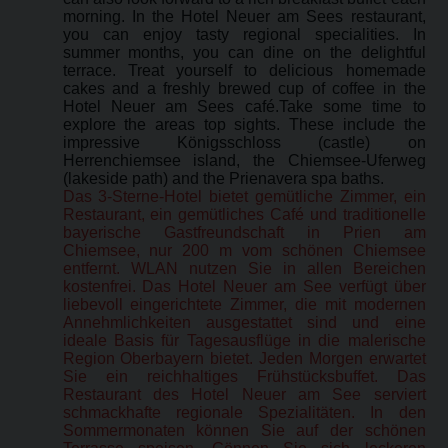
morning. In the Hotel Neuer am Sees restaurant,
you can enjoy tasty regional specialities. In
summer months, you can dine on the delightful
terrace. Treat yourself to delicious homemade
cakes and a freshly brewed cup of coffee in the
Hotel Neuer am Sees café.Take some time to
explore the areas top sights. These include the
impressive Königsschloss (castle) on
Herrenchiemsee island, the Chiemsee-Uferweg
(lakeside path) and the Prienavera spa baths.
Das 3-Sterne-Hotel bietet gemütliche Zimmer, ein
Restaurant, ein gemütliches Café und traditionelle
bayerische Gastfreundschaft in Prien am
Chiemsee, nur 200 m vom schönen Chiemsee
entfernt. WLAN nutzen Sie in allen Bereichen
kostenfrei. Das Hotel Neuer am See verfügt über
liebevoll eingerichtete Zimmer, die mit modernen
Annehmlichkeiten ausgestattet sind und eine
ideale Basis für Tagesausflüge in die malerische
Region Oberbayern bietet. Jeden Morgen erwartet
Sie ein reichhaltiges Frühstücksbuffet. Das
Restaurant des Hotel Neuer am See serviert
schmackhafte regionale Spezialitäten. In den
Sommermonaten können Sie auf der schönen