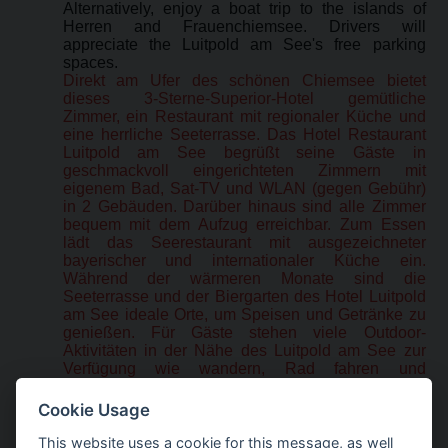
Alternatively, enjoy a boat trip to the islands of
Herren and Frauenchiemsee. Drivers will
appreciate the Luitpold am See's free parking
spaces.
Direkt am Ufer des schönen Chiemsee bietet
dieses 3-Sterne-Superior-Hotel gemütliche
Zimmer, ein Restaurant mit regionaler Küche und
eine herrliche Seeterrasse. Das Hotel Restaurant
Luitpold am See begrüßt seine Gäste in
geschmackvoll eingerichteten Zimmern mit
eigenem Bad, Sat-TV und WLAN (gegen Gebühr)
in 2 Gebäuden. Darüber hinaus sind alle Zimmer
bequem mit dem Aufzug erreichbar. Zum Essen
lädt das Seerestaurant mit ausgezeichneter
bayerischer und internationaler Küche ein.
Während der wärmeren Monate sind die
Seeterrasse und der Biergarten des Hotel Luitpold
am See ideale Orte, um Speisen und Getränke zu
genießen. Für Gäste stehen viele Outdoor-
Aktivitäten in der Nähe des Luitpold am See zur
Verfügung wie wandern, Rad fahren und
schwimmen. Oder Sie genießen eine Bootsfahrt
zur Herren- und Fraueninsel im Chiemsee. Gäste
Cookie Usage
mit Autos schätzen die kostenlosen Parkplätze im
Hotel Restaurant Luitpold am See.
This website uses a cookie for this message, as well