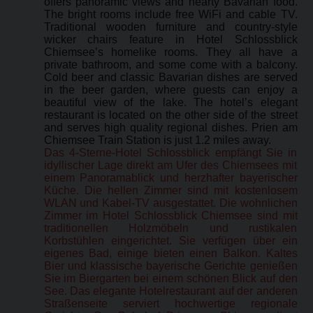
offers panoramic views and hearty Bavarian food.
The bright rooms include free WiFi and cable TV.
Traditional wooden furniture and country-style
wicker chairs feature in Hotel Schlossblick
Chiemsee’s homelike rooms. They all have a
private bathroom, and some come with a balcony.
Cold beer and classic Bavarian dishes are served
in the beer garden, where guests can enjoy a
beautiful view of the lake. The hotel’s elegant
restaurant is located on the other side of the street
and serves high quality regional dishes. Prien am
Chiemsee Train Station is just 1.2 miles away.
Das 4-Sterne-Hotel Schlossblick empfängt Sie in
idyllischer Lage direkt am Ufer des Chiemsees mit
einem Panoramablick und herzhafter bayerischer
Küche. Die hellen Zimmer sind mit kostenlosem
WLAN und Kabel-TV ausgestattet. Die wohnlichen
Zimmer im Hotel Schlossblick Chiemsee sind mit
traditionellen Holzmöbeln und rustikalen
Korbstühlen eingerichtet. Sie verfügen über ein
eigenes Bad, einige bieten einen Balkon. Kaltes
Bier und klassische bayerische Gerichte genießen
Sie im Biergarten bei einem schönen Blick auf den
See. Das elegante Hotelrestaurant auf der anderen
Straßenseite serviert hochwertige regionale