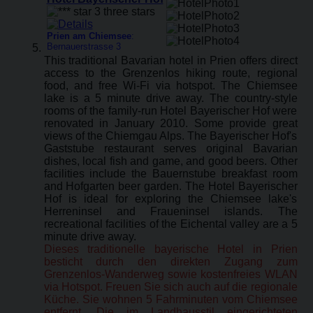
Prien am Chiemsee
:
Bernauerstrasse 3
This traditional Bavarian hotel in Prien offers direct
access to the Grenzenlos hiking route, regional
food, and free Wi-Fi via hotspot. The Chiemsee
lake is a 5 minute drive away. The country-style
rooms of the family-run Hotel Bayerischer Hof were
renovated in January 2010. Some provide great
views of the Chiemgau Alps. The Bayerischer Hof's
Gaststube restaurant serves original Bavarian
dishes, local fish and game, and good beers. Other
facilities include the Bauernstube breakfast room
and Hofgarten beer garden. The Hotel Bayerischer
Hof is ideal for exploring the Chiemsee lake's
Herreninsel and Fraueninsel islands. The
recreational facilities of the Eichental valley are a 5
minute drive away.
Dieses traditionelle bayerische Hotel in Prien
besticht durch den direkten Zugang zum
Grenzenlos-Wanderweg sowie kostenfreies WLAN
via Hotspot. Freuen Sie sich auch auf die regionale
Küche. Sie wohnen 5 Fahrminuten vom Chiemsee
entfernt. Die im Landhausstil eingerichteten