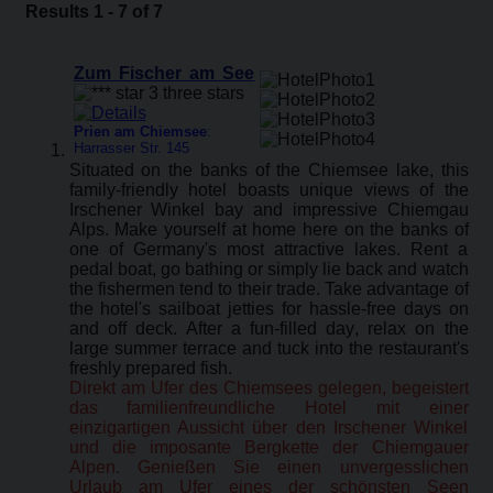
Results 1 - 7 of 7
Zum Fischer am See
Prien am Chiemsee
:
Harrasser Str. 145
Situated on the banks of the Chiemsee lake, this
family-friendly hotel boasts unique views of the
Irschener Winkel bay and impressive Chiemgau
Alps. Make yourself at home here on the banks of
one of Germany's most attractive lakes. Rent a
pedal boat, go bathing or simply lie back and watch
the fishermen tend to their trade. Take advantage of
the hotel's sailboat jetties for hassle-free days on
and off deck. After a fun-filled day, relax on the
large summer terrace and tuck into the restaurant's
freshly prepared fish.
Direkt am Ufer des Chiemsees gelegen, begeistert
das familienfreundliche Hotel mit einer
einzigartigen Aussicht über den Irschener Winkel
und die imposante Bergkette der Chiemgauer
Alpen. Genießen Sie einen unvergesslichen
Urlaub am Ufer eines der schönsten Seen