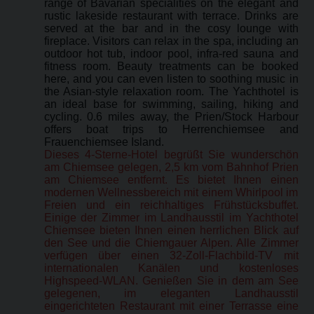
range of Bavarian specialities on the elegant and
rustic lakeside restaurant with terrace. Drinks are
served at the bar and in the cosy lounge with
fireplace. Visitors can relax in the spa, including an
outdoor hot tub, indoor pool, infra-red sauna and
fitness room. Beauty treatments can be booked
here, and you can even listen to soothing music in
the Asian-style relaxation room. The Yachthotel is
an ideal base for swimming, sailing, hiking and
cycling. 0.6 miles away, the Prien/Stock Harbour
offers boat trips to Herrenchiemsee and
Frauenchiemsee Island.
Dieses 4-Sterne-Hotel begrüßt Sie wunderschön
am Chiemsee gelegen, 2,5 km vom Bahnhof Prien
am Chiemsee entfernt. Es bietet Ihnen einen
modernen Wellnessbereich mit einem Whirlpool im
Freien und ein reichhaltiges Frühstücksbuffet.
Einige der Zimmer im Landhausstil im Yachthotel
Chiemsee bieten Ihnen einen herrlichen Blick auf
den See und die Chiemgauer Alpen. Alle Zimmer
verfügen über einen 32-Zoll-Flachbild-TV mit
internationalen Kanälen und kostenloses
Highspeed-​​WLAN. Genießen Sie in dem am See
gelegenen, im eleganten Landhausstil
eingerichteten Restaurant mit einer Terrasse eine