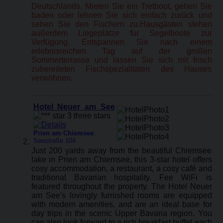
Deutschlands. Mieten Sie ein Tretboot, gehen Sie
baden oder lehnen Sie sich einfach zurück und
sehen Sie den Fischern zu.Hausgästen stehen
außerdem Liegeplätze für Segelboote zur
Verfügung. Entspannen Sie nach einem
erlebnisreichen Tag auf der großen
Sommerterrasse und lassen Sie sich mit frisch
zubereiteten Fischspezialitäten des Hauses
verwöhnen.
Hotel Neuer am See
Prien am Chiemsee
:
Seestraße 104
Just 200 yards away from the beautiful Chiemsee
lake in Prien am Chiemsee, this 3-star hotel offers
cosy accommodation, a restaurant, a cosy café and
traditional Bavarian hospitality. Fee WiFi is
featured throughout the property. The Hotel Neuer
am See's lovingly furnished rooms are equipped
with modern amenities, and are an ideal base for
day trips in the scenic Upper Bavaria region. You
can also look forward to a rich breakfast buffet each