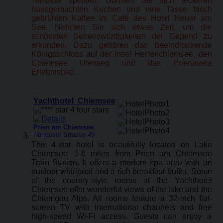
Terrasse speisen. Gönnen Sie sich leckeren
hausgemachten Kuchen und eine Tasse frisch
gebrühten Kaffee im Café des Hotel Neuer am
See. Nehmen Sie sich etwas Zeit, um die
schönsten Sehenswürdigkeiten der Gegend zu
erkunden. Dazu gehören das beeindruckende
Königsschloss auf der Insel Herrenchiemsee, den
Chiemsee Uferweg und das Prienavera
Erlebnisbad.
Yachthotel Chiemsee
Prien am Chiemsee
:
Harrasser Strasse 49
This 4-star hotel is beautifully located on Lake
Chiemsee, 1.6 miles from Prien am Chiemsee‎
Train Station. It offers a modern spa area with an
outdoor whirlpool and a rich breakfast buffet. Some
of the country-style rooms at the Yachthotel
Chiemsee offer wonderful views of the lake and the
Chiemgau Alps. All rooms feature a 32-inch flat-
screen TV with international channels and free
high-speed Wi-Fi access. Guests can enjoy a