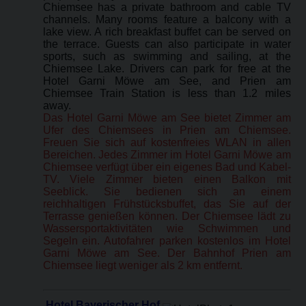
Chiemsee has a private bathroom and cable TV
channels. Many rooms feature a balcony with a
lake view. A rich breakfast buffet can be served on
the terrace. Guests can also participate in water
sports, such as swimming and sailing, at the
Chiemsee Lake. Drivers can park for free at the
Hotel Garni Möwe am See, and Prien am
Chiemsee Train Station is less than 1.2 miles
away.
Das Hotel Garni Möwe am See bietet Zimmer am
Ufer des Chiemsees in Prien am Chiemsee.
Freuen Sie sich auf kostenfreies WLAN in allen
Bereichen. Jedes Zimmer im Hotel Garni Möwe am
Chiemsee verfügt über ein eigenes Bad und Kabel-
TV. Viele Zimmer bieten einen Balkon mit
Seeblick. Sie bedienen sich an einem
reichhaltigen Frühstücksbuffet, das Sie auf der
Terrasse genießen können. Der Chiemsee lädt zu
Wassersportaktivitäten wie Schwimmen und
Segeln ein. Autofahrer parken kostenlos im Hotel
Garni Möwe am See. Der Bahnhof Prien am
Chiemsee liegt weniger als 2 km entfernt.
Hotel Bayerischer Hof