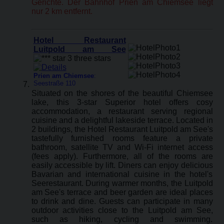
Gerichte. Der Bahnhof Prien am Chiemsee liegt
nur 2 km entfernt.
Hotel Restaurant
Luitpold am See
Prien am Chiemsee
:
Seestraße 110
Situated on the shores of the beautiful Chiemsee
lake, this 3-star Superior hotel offers cosy
accommodation, a restaurant serving regional
cuisine and a delightful lakeside terrace. Located in
2 buildings, the Hotel Restaurant Luitpold am See's
tastefully furnished rooms feature a private
bathroom, satellite TV and Wi-Fi internet access
(fees apply). Furthermore, all of the rooms are
easily accessible by lift. Diners can enjoy delicious
Bavarian and international cuisine in the hotel's
Seerestaurant. During warmer months, the Luitpold
am See's terrace and beer garden are ideal places
to drink and dine. Guests can participate in many
outdoor activities close to the Luitpold am See,
such as hiking, cycling and swimming.