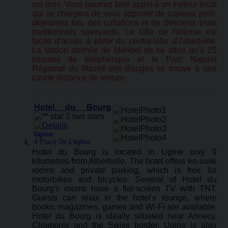
sur bois. Vous pourrez faire appel à un traiteur local
qui se chargera de vous apporter de copieux petit-
déjeuners bio, des collations et de délicieux plats
traditionnels savoyards. Le Gîte de Noémie est
facile d'accès à partir du centre-ville d'Albertville.
La station animée de Méribel ne se situe qu'à 25
minutes de téléphérique et le Parc Naturel
Régional du Massif des Bauges se trouve à une
courte distance de voiture.
Hotel du Bourg
Ugine
:
4 Place De L'église
Hotel du Bourg is located in Ugine only 9
kilometres from Albertville. The hotel offers en-suite
rooms and private parking, which is free for
motorbikes and bicycles. Several of Hotel du
Bourg's rooms have a flat-screen TV with TNT.
Guests can relax in the hotel's lounge, where
books, magazines, games and Wi-Fi are available.
Hotel du Bourg is ideally situated near Annecy,
Chamonix and the Swiss border. Ugine is also