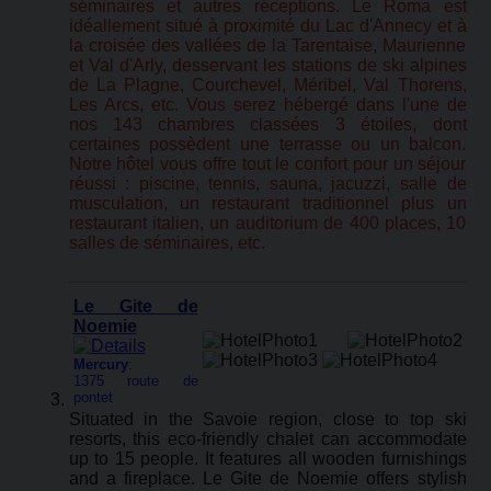
séminaires et autres réceptions. Le Roma est
idéallement situé à proximité du Lac d'Annecy et à
la croisée des vallées de la Tarentaise, Maurienne
et Val d'Arly, desservant les stations de ski alpines
de La Plagne, Courchevel, Méribel, Val Thorens,
Les Arcs, etc. Vous serez hébergé dans l'une de
nos 143 chambres classées 3 étoiles, dont
certaines possèdent une terrasse ou un balcon.
Notre hôtel vous offre tout le confort pour un séjour
réussi : piscine, tennis, sauna, jacuzzi, salle de
musculation, un restaurant traditionnel plus un
restaurant italien, un auditorium de 400 places, 10
salles de séminaires, etc.
Le Gite de
Noemie
Mercury
:
1375 route de
pontet
Situated in the Savoie region, close to top ski
resorts, this eco-friendly chalet can accommodate
up to 15 people. It features all wooden furnishings
and a fireplace. Le Gite de Noemie offers stylish