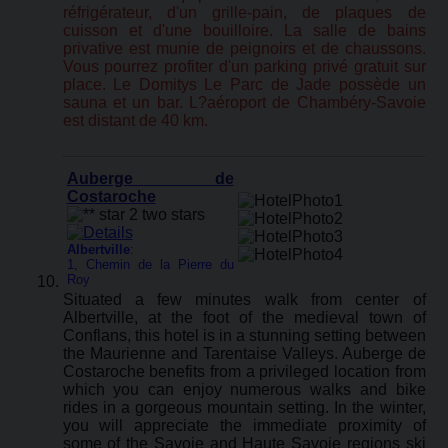
réfrigérateur, d'un grille-pain, de plaques de
cuisson et d'une bouilloire. La salle de bains
privative est munie de peignoirs et de chaussons.
Vous pourrez profiter d'un parking privé gratuit sur
place. Le Domitys Le Parc de Jade possède un
sauna et un bar. L?aéroport de Chambéry-Savoie
est distant de 40 km.
Auberge de
Costaroche
Albertville
:
1, Chemin de la Pierre du
Roy
Situated a few minutes walk from center of
Albertville, at the foot of the medieval town of
Conflans, this hotel is in a stunning setting between
the Maurienne and Tarentaise Valleys. Auberge de
Costaroche benefits from a privileged location from
which you can enjoy numerous walks and bike
rides in a gorgeous mountain setting. In the winter,
you will appreciate the immediate proximity of
some of the Savoie and Haute Savoie regions ski