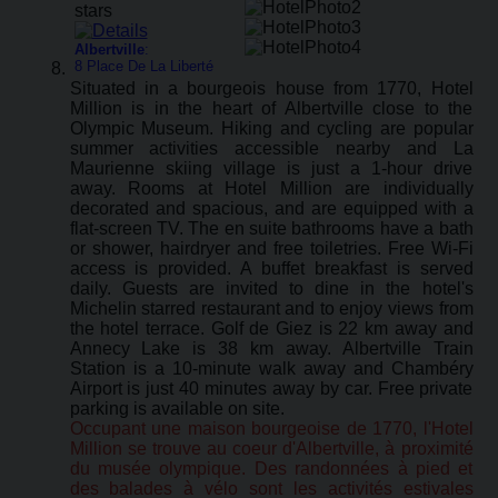
Albertville
:
8 Place De La Liberté
Situated in a bourgeois house from 1770, Hotel
Million is in the heart of Albertville close to the
Olympic Museum. Hiking and cycling are popular
summer activities accessible nearby and La
Maurienne skiing village is just a 1-hour drive
away. Rooms at Hotel Million are individually
decorated and spacious, and are equipped with a
flat-screen TV. The en suite bathrooms have a bath
or shower, hairdryer and free toiletries. Free Wi-Fi
access is provided. A buffet breakfast is served
daily. Guests are invited to dine in the hotel's
Michelin starred restaurant and to enjoy views from
the hotel terrace. Golf de Giez is 22 km away and
Annecy Lake is 38 km away. Albertville Train
Station is a 10-minute walk away and Chambéry
Airport is just 40 minutes away by car. Free private
parking is available on site.
Occupant une maison bourgeoise de 1770, l'Hotel
Million se trouve au coeur d'Albertville, à proximité
du musée olympique. Des randonnées à pied et
des balades à vélo sont les activités estivales