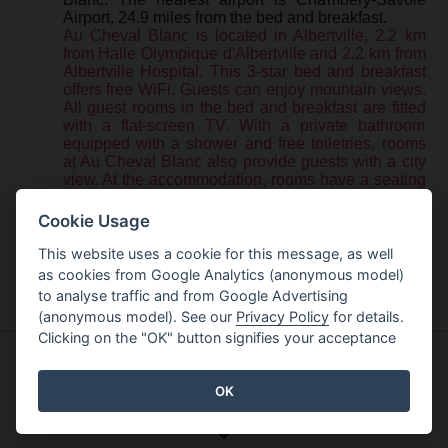
Airport, 24.9 miles from the bed and breakfast.
Au Cheval Blanc is located in Albertville, 2.2 km
from Halle Olympique d'Albertville and 2.2 km from
Albertville Hospital. This 3-star bed and breakfast
offers free WiFi. Guests can enjoy mountain views.
All guest rooms in the bed and breakfast are fitted
with a flat-screen TV. With a private bathroom
equipped with a shower and free toiletries, rooms
at Au Cheval Blanc also provide guests with a city
view. At the accommodation, rooms have a seating
area. Skiing is among the activities that guests can
enjoy near Au Cheval Blanc. The nearest airport is
Cookie Usage
Chambéry-Savoie Airport, 40 km from the bed and
breakfast.
This website uses a cookie for this message, as well
as cookies from Google Analytics (anonymous model)
to analyse traffic and from Google Advertising
(anonymous model). See our
Privacy Policy
for details.
Clicking on the "OK" button signifies your acceptance
Contact
Email
or
Form
Disclaimer & Copyright
Privacy Policy
OK
Copyright © 1998-2024 Rang Ltd
�