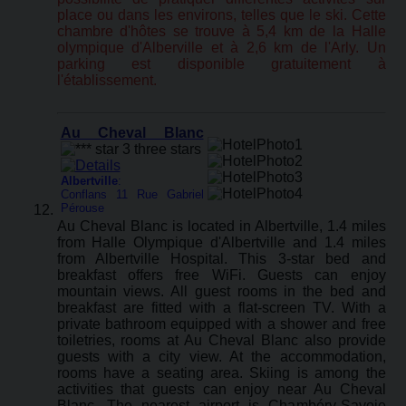
place ou dans les environs, telles que le ski. Cette
chambre d'hôtes se trouve à 5,4 km de la Halle
olympique d'Alberville et à 2,6 km de l'Arly. Un
parking est disponible gratuitement à
l'établissement.
Au Cheval Blanc
Albertville
:
Conflans 11 Rue Gabriel
Pérouse
Au Cheval Blanc is located in Albertville, 1.4 miles
from Halle Olympique d'Albertville and 1.4 miles
from Albertville Hospital. This 3-star bed and
breakfast offers free WiFi. Guests can enjoy
mountain views. All guest rooms in the bed and
breakfast are fitted with a flat-screen TV. With a
private bathroom equipped with a shower and free
toiletries, rooms at Au Cheval Blanc also provide
guests with a city view. At the accommodation,
rooms have a seating area. Skiing is among the
activities that guests can enjoy near Au Cheval
Blanc. The nearest airport is Chambéry-Savoie