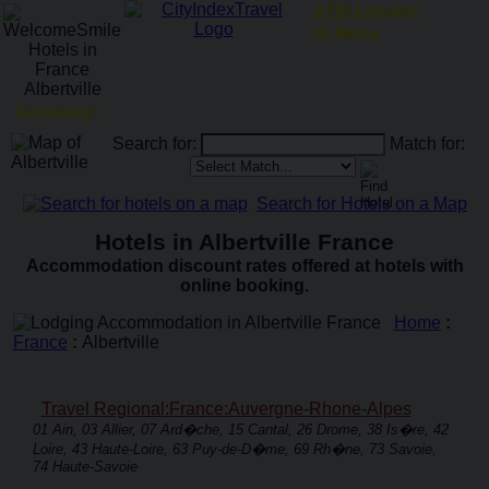
ATM Locator
Menu
Goodday!
Search for:
Match for:
Search for Hotels on a Map
Hotels in Albertville France
Accommodation discount rates offered at hotels with
online booking.
Home
:
France
:
Albertville
Travel Regional:France:Auvergne-Rhone-Alpes
01 Ain, 03 Allier, 07 Ard�che, 15 Cantal, 26 Drome, 38 Is�re, 42
Loire, 43 Haute-Loire, 63 Puy-de-D�me, 69 Rh�ne, 73 Savoie,
74 Haute-Savoie