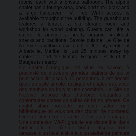
rooms, each with a private bathroom. The alpine
chalet has a lounge area, book and film library and
a large flat-screen TV. Free Wi-Fi access is
available throughout the building. The guesthouse
features a terrace, a ski storage room and
workshop for wood painting. Guests can hire a
caterer to provide a hearty organic breakfast,
snacks and traditional Savoie cuisine. Le Gite de
Noemie is within easy reach of the city centre of
Albertville. Meribel is just 25 minutes away by
cable car and the Natural Regional Park of the
Bauges is nearby.
Ce chalet écologique est situé en Savoie, à
proximité de plusieurs grandes stations de ski et
peut accueillir jusqu'à 15 personnes. Il est décoré
dans un style simple, rustique et chaleureux avec
des meubles en bois et une cheminée. Le Gîte de
Noémie propose des chambres élégantes et
confortables dotées de salles de bains privées. Ce
chalet alpin possède un coin salon, une
bibliothèque où vous pourrez choisir de nombreux
livres et films et une grande télévision à écran plat.
Une connexion Wi-Fi gratuite est disponible dans
tout le gîte. Le Gîte de Noémie dispose d'une
terrasse, d'un local à skis et d'un atelier de peinture