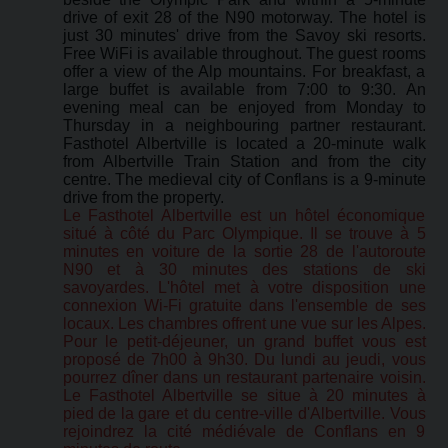
drive of exit 28 of the N90 motorway. The hotel is
just 30 minutes' drive from the Savoy ski resorts.
Free WiFi is available throughout. The guest rooms
offer a view of the Alp mountains. For breakfast, a
large buffet is available from 7:00 to 9:30. An
evening meal can be enjoyed from Monday to
Thursday in a neighbouring partner restaurant.
Fasthotel Albertville is located a 20-minute walk
from Albertville Train Station and from the city
centre. The medieval city of Conflans is a 9-minute
drive from the property.
Le Fasthotel Albertville est un hôtel économique
situé à côté du Parc Olympique. Il se trouve à 5
minutes en voiture de la sortie 28 de l'autoroute
N90 et à 30 minutes des stations de ski
savoyardes. L'hôtel met à votre disposition une
connexion Wi-Fi gratuite dans l'ensemble de ses
locaux. Les chambres offrent une vue sur les Alpes.
Pour le petit-déjeuner, un grand buffet vous est
proposé de 7h00 à 9h30. Du lundi au jeudi, vous
pourrez dîner dans un restaurant partenaire voisin.
Le Fasthotel Albertville se situe à 20 minutes à
pied de la gare et du centre-ville d'Albertville. Vous
rejoindrez la cité médiévale de Conflans en 9