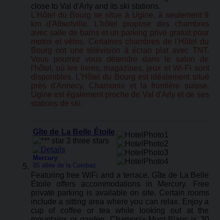
close to Val d'Arly and its ski stations.
L'Hôtel du Bourg se situe à Ugine, à seulement 9
km d'Albertville. L'hôtel propose des chambres
avec salle de bains et un parking privé gratuit pour
motos et vélos. Certaines chambres de l'Hôtel du
Bourg ont une télévision à écran plat avec TNT.
Vous pourrez vous détendre dans le salon de
l'hôtel, où les livres, magazines, jeux et Wi-Fi sont
disponibles. L'Hôtel du Bourg est idéalement situé
près d'Annecy, Chamonix et la frontière suisse.
Ugine est également proche de Val d'Arly et de ses
stations de ski.
Gîte de La Belle Étoile
Mercury
:
85 allée de la Combaz
Featuring free WiFi and a terrace, Gîte de La Belle
Étoile offers accommodations in Mercury. Free
private parking is available on site. Certain rooms
include a sitting area where you can relax. Enjoy a
cup of coffee or tea while looking out at the
mountains or garden. Chamonix-Mont-Blanc is 30