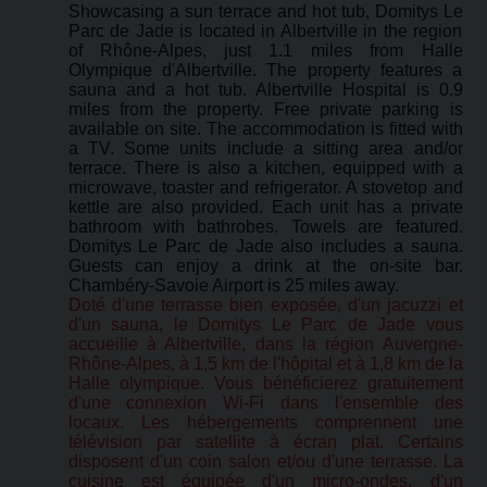
Showcasing a sun terrace and hot tub, Domitys Le
Parc de Jade is located in Albertville in the region
of Rhône-Alpes, just 1.1 miles from Halle
Olympique d'Albertville. The property features a
sauna and a hot tub. Albertville Hospital is 0.9
miles from the property. Free private parking is
available on site. The accommodation is fitted with
a TV. Some units include a sitting area and/or
terrace. There is also a kitchen, equipped with a
microwave, toaster and refrigerator. A stovetop and
kettle are also provided. Each unit has a private
bathroom with bathrobes. Towels are featured.
Domitys Le Parc de Jade also includes a sauna.
Guests can enjoy a drink at the on-site bar.
Chambéry-Savoie Airport is 25 miles away.
Doté d'une terrasse bien exposée, d'un jacuzzi et
d'un sauna, le Domitys Le Parc de Jade vous
accueille à Albertville, dans la région Auvergne-
Rhône-Alpes, à 1,5 km de l'hôpital et à 1,8 km de la
Halle olympique. Vous bénéficierez gratuitement
d'une connexion Wi-Fi dans l'ensemble des
locaux. Les hébergements comprennent une
télévision par satellite à écran plat. Certains
disposent d'un coin salon et/ou d'une terrasse. La
cuisine est équipée d'un micro-ondes, d'un