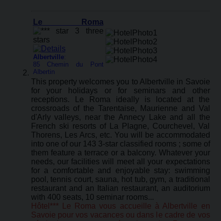
Le Roma
Albertville
:
85 Chemin du Pont
Albertin
This property welcomes you to Albertville in Savoie
for your holidays or for seminars and other
receptions. Le Roma ideally is located at the
crossroads of the Tarentaise, Maurienne and Val
d'Arly valleys, near the Annecy Lake and all the
French ski resorts of La Plagne, Courchevel, Val
Thorens, Les Arcs, etc. You will be accommodated
into one of our 143 3-star classified rooms ; some of
them feature a terrace or a balcony. Whatever your
needs, our facilities will meet all your expectations
for a comfortable and enjoyable stay: swimming
pool, tennis court, sauna, hot tub, gym, a traditional
restaurant and an Italian restaurant, an auditorium
with 400 seats, 10 seminar rooms...
Hôtel*** Le Roma vous accueille à Albertville en
Savoie pour vos vacances ou dans le cadre de vos