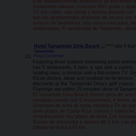
Este establecimiento pintoresco se encuentra r
restaurante italiano, conexión WiFi gratis y apa
TV por cable, caja fuerte y terraza privada con
que los apartamentos disponen de cocina con ne
servicio de lavandería. Hay varios mercados, re
restaurantes. El aeropuerto de Tamarindo, ubica
Hotel Tamarindo Diria Beach
Tamarindo
:
Playa Tamarindo
Featuring three outdoor swimming pools overloo
has 5 restaurants, 4 bars, a spa and a casino.
seating area, a minibar and a flat-screen TV. Se
Rican dishes, steak and seafood on its terrace. 
discounts at the Tamarindo Diria's golf course
Flamingo are within 25 minutes’ drive of Tamarin
El Tamarindo Diria Beach Resort goza de una he
complejo cuenta con 5 restaurantes, 4 bares, un
Disponen de zona de estar, minibar y TV de panta
sirve platos de Costa Rica, carnes y mariscos 
inmediaciones hay pistas de tenis. Los huéspe
Baulas se encuentra a menos de 1 km. Las pla
Oduber se halla a 65 km.