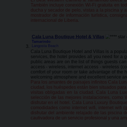
También incluye conexión Wi-Fi gratuita en tod
ducha y secador de pelo, vistas a la piscina y a
mostrador de de información turística, consign
internacional de Liberia.
Cala Luna Boutique Hotel & Villas
Tamarindo
:
Langosta Beach
Cala Luna Boutique Hotel and Villas is a popular
services, the hotel provides all you need for a g
public areas are on the list of things guests c
access - wireless, internet access - wireless (c
comfort of your room or take advantage of the hot
welcoming atmosphere and excellent service are
Para los amantes de paisajes infinitos Cala Luna
ciudad, los huéspedes están bien situados para d
visitas obligadas en la ciudad. Cala Luna Lu
selección de las mejores instalaciones, como W
disfrutar en el hotel. Cala Luna Luxury Boutiq
comodidades como internet wifi, internet wifi (
disfrutar del ambiente relajado de las piscina 
cautivadora de un servicio profesional y una a