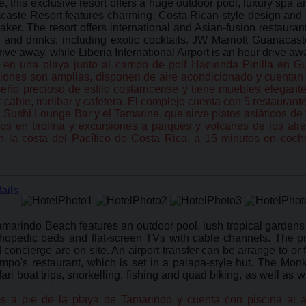
, this exclusive resort offers a huge outdoor pool, luxury spa
caste Resort features charming, Costa Rican-style design and 
aker. The resort offers international and Asian-fusion restauran
nd drinks, including exotic cocktails. JW Marriott Guanacast
ive away, while Liberia International Airport is an hour drive aw
o en una playa junto al campo de golf Hacienda Pinilla en Gu
iones son amplias, disponen de aire acondicionado y cuentan co
eño precioso de estilo costarricense y tiene muebles elegan
cable, minibar y cafetera. El complejo cuenta con 5 restaurantes
Sushi Lounge Bar y el Tamarine, que sirve platos asiáticos de 
ridos en tirolina y excursiones a parques y volcanes de los al
n la costa del Pacífico de Costa Rica, a 15 minutos en coc
marindo Beach features an outdoor pool, lush tropical gardens 
hopedic beds and flat-screen TVs with cable channels. The pri
nd concierge are on site. An airport transfer can be arrange to or
empo's restaurant, which is set in a palapa-style hut. The Mon
fari boat trips, snorkelling, fishing and quad biking, as well as 
a pie de la playa de Tamarindo y cuenta con piscina al aire