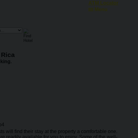
ATM Locator
Menu
 Rica
king.
 will find their stay at the property a comfortable one.
 are readily available for you to enjoy. Some of the well-