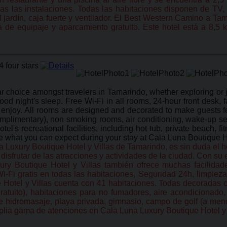
as las instalaciones. Todas las habitaciones disponen de TV,
l jardín, caja fuerte y ventilador. El Best Western Camino a Ta
a de equipaje y aparcamiento gratuito. Este hotel está a 8,5 
 choice amongst travelers in Tamarindo, whether exploring or jus
ood night's sleep. Free Wi-Fi in all rooms, 24-hour front desk, f
an enjoy. All rooms are designed and decorated to make guests 
omplimentary), non smoking rooms, air conditioning, wake-up ser
el's recreational facilities, including hot tub, private beach, fi
 what you can expect during your stay at Cala Luna Boutique Ho
 Luxury Boutique Hotel y Villas de Tamarindo, es sin duda el hot
isfrutar de las atracciones y actividades de la ciudad. Con su es
xury Boutique Hotel y Villas también ofrece muchas facilida
i-Fi gratis en todas las habitaciones, Seguridad 24h, limpiez
ue Hotel y Villas cuenta con 41 habitaciones. Todas decoradas
gratuito), habitaciones para no fumadores, aire acondicionado,
de hidromasaje, playa privada, gimnasio, campo de golf (a meno
mplia gama de atenciones en Cala Luna Luxury Boutique Hotel y 