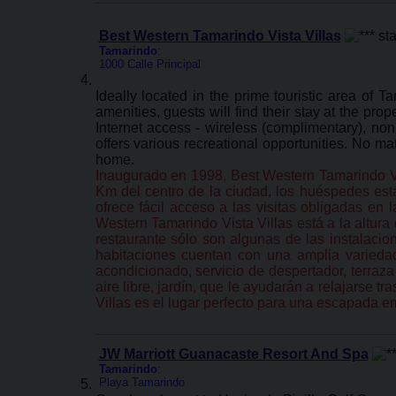
Best Western Tamarindo Vista Villas
Tamarindo
:
1000 Calle Principal
Ideally located in the prime touristic area of 
amenities, guests will find their stay at the pr
Internet access - wireless (complimentary), no
offers various recreational opportunities. No ma
home.
Inaugurado en 1998, Best Western Tamarindo Vis
Km del centro de la ciudad, los huéspedes están
ofrece fácil acceso a las visitas obligadas en 
Western Tamarindo Vista Villas está a la altura 
restaurante ​​sólo son algunas de las instalac
habitaciones cuentan con una amplia variedad
acondicionado, servicio de despertador, terraza
aire libre, jardín, que le ayudarán a relajarse 
Villas es el lugar perfecto para una escapada e
JW Marriott Guanacaste Resort And Spa
Tamarindo
:
Playa Tamarindo