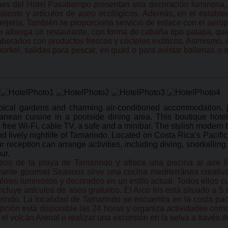
ones del Hotel Pasatiempo presentan una decoración luminosa,
iente y artículos de aseo ecológicos. Además, en el estableci
erjería. También se proporciona servicio de enlace con el aerop
alberga un restaurante, con forma de cabaña tipo palapa, que 
aborados con productos frescos y cócteles exóticos. Asimismo,
norkel, salidas para pescar, en quad o para avistar ballenas o
 tropical gardens and charming air-conditioned accommodatio
anean cuisine in a poolside dining area. This boutique hote
ree Wi-Fi, cable TV, a safe and a minibar. The stylish modern bat
nd lively nightlife of Tamarindo. Located on Costa Rica’s Pacif
r reception can arrange activities, including diving, snorkelling
ur.
tros de la playa de Tamarindo y ofrece una piscina al aire l
urante gourmet Seasons sirve una cocina mediterránea creativ
lows luminosos y decorados en un estilo actual. Todos ellos cu
ncluye artículos de aseo gratuitos. El Arco Iris está situado a 5
indo. La localidad de Tamarindo se encuentra en la costa pac
ción está disponible las 24 horas y organiza actividades como
l volcán Arenal o realizar una excursión en la selva a través d