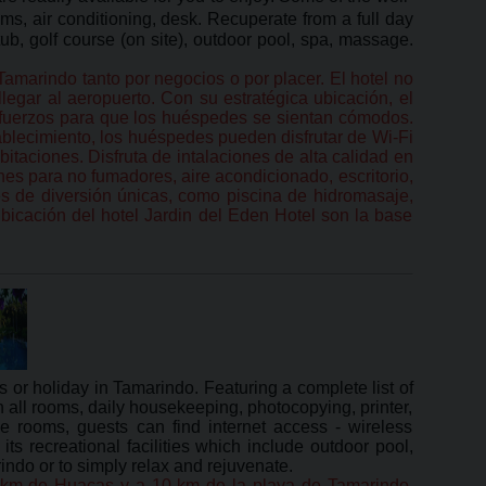
s, air conditioning, desk. Recuperate from a full day
 tub, golf course (on site), outdoor pool, spa, massage.
amarindo tanto por negocios o por placer. El hotel no
legar al aeropuerto. Con su estratégica ubicación, el
 esfuerzos para que los huéspedes se sientan cómodos.
tablecimiento, los huéspedes pueden disfrutar de Wi-Fi
itaciones. Disfruta de intalaciones de alta calidad en
ones para no fumadores, aire acondicionado, escritorio,
es de diversión únicas, como piscina de hidromasaje,
 ubicación del hotel Jardin del Eden Hotel son la base
or holiday in Tamarindo. Featuring a complete list of
in all rooms, daily housekeeping, photocopying, printer,
he rooms, guests can find internet access - wireless
ts recreational facilities which include outdoor pool,
ndo or to simply relax and rejuvenate.
,5 km de Huacas y a 10 km de la playa de Tamarindo.