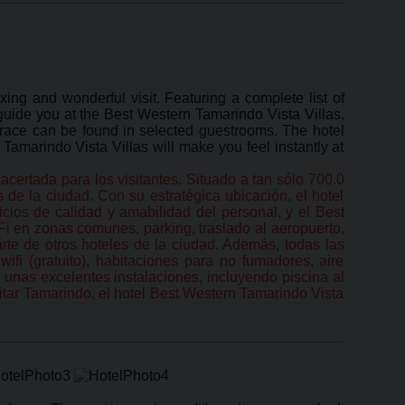
xing and wonderful visit. Featuring a complete list of
 guide you at the Best Western Tamarindo Vista Villas.
errace can be found in selected guestrooms. The hotel
 Tamarindo Vista Villas will make you feel instantly at
certada para los visitantes. Situado a tan sólo 700.0
 de la ciudad. Con su estratégica ubicación, el hotel
icios de calidad y amabilidad del personal, y el Best
-Fi en zonas comunes, parking, traslado al aeropuerto,
arte de otros hoteles de la ciudad. Además, todas las
fi (gratuito), habitaciones para no fumadores, aire
e unas excelentes instalaciones, incluyendo piscina al
isitar Tamarindo, el hotel Best Western Tamarindo Vista