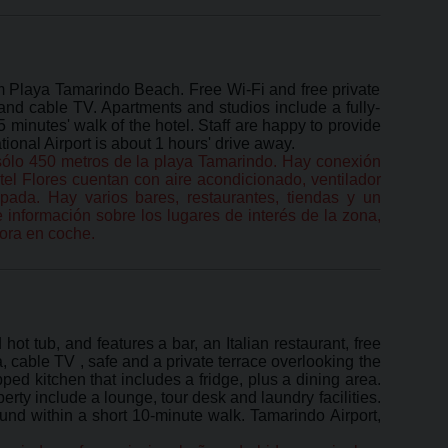
om Playa Tamarindo Beach. Free Wi-Fi and free private
n and cable TV. Apartments and studios include a fully-
 minutes' walk of the hotel. Staff are happy to provide
onal Airport is about 1 hours' drive away.
 a sólo 450 metros de la playa Tamarindo. Hay conexión
otel Flores cuentan con aire acondicionado, ventilador
ada. Hay varios bares, restaurantes, tiendas y un
 información sobre los lugares de interés de la zona,
ora en coche.
ot tub, and features a bar, an Italian restaurant, free
, cable TV , safe and a private terrace overlooking the
ed kitchen that includes a fridge, plus a dining area.
perty include a lounge, tour desk and laundry facilities.
und within a short 10-minute walk. Tamarindo Airport,