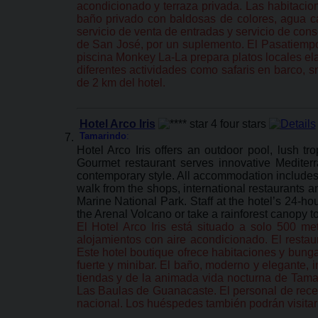
acondicionado y terraza privada. Las habitaci
baño privado con baldosas de colores, agua cal
servicio de venta de entradas y servicio de cons
de San José, por un suplemento. El Pasatiempo 
piscina Monkey La-La prepara platos locales el
diferentes actividades como safaris en barco, s
de 2 km del hotel.
Hotel Arco Iris
Tamarindo
:
Hotel Arco Iris offers an outdoor pool, lush
Gourmet restaurant serves innovative Mediterr
contemporary style. All accommodation includes f
walk from the shops, international restaurants a
Marine National Park. Staff at the hotel’s 24-hou
the Arenal Volcano or take a rainforest canopy to
El Hotel Arco Iris está situado a solo 500 me
alojamientos con aire acondicionado. El resta
Este hotel boutique ofrece habitaciones y bunga
fuerte y minibar. El baño, moderno y elegante, i
tiendas y de la animada vida nocturna de Tamar
Las Baulas de Guanacaste. El personal de recep
nacional. Los huéspedes también podrán visitar e