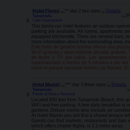
Hotel Flores
Tamarindo
:
Calle Guanacaste
This family-run hotel features an outdoor swimm
parking are available. All rooms, apartments and
equipped kitchenette. There are several bars, re
more information about the surrounding area, inc
Este hotel de gestión familiar ofrece una pisci
Wi-Fi gratuita y aparcamiento privado gratuito.
de techo y TV por cable. Los apartamentos y
supermercado a menos de 5 minutos a pie del ho
como el parque nacional marino Las Baulas. El 
Hotel Mamiri
Tamarindo
:
Frente al Banco Nacional
Located 800 feet from Tamarindo Beach, this quai
WiFi and free parking. A free daily breakfast is
gardens. Deluxe rooms also include air conditio
At Hotel Mamiri you will find a shared terrace whe
Guests can find markets, restaurants and bars w
which offers charter flights, is 1.2 miles away.