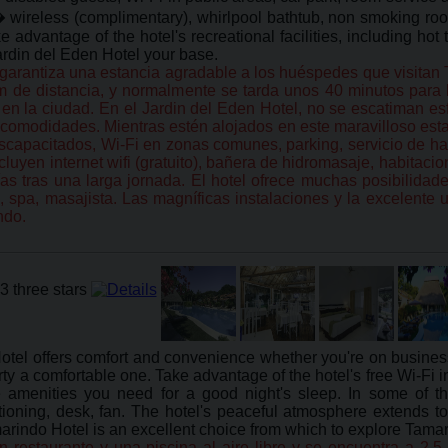
 wireless (complimentary), whirlpool bathtub, non smoking room
e advantage of the hotel's recreational facilities, including hot
ardin del Eden Hotel your base.
garantiza una estancia agradable a los huéspedes que visitan T
km de distancia, y normalmente se tarda unos 40 minutos para l
das en la ciudad. En el Jardin del Eden Hotel, no se escatiman
s y comodidades. Mientras estén alojados en este maravilloso es
iscapacitados, Wi-Fi en zonas comunes, parking, servicio de hab
cluyen internet wifi (gratuito), bañera de hidromasaje, habitaci
s tras una larga jornada. El hotel ofrece muchas posibilidad
re, spa, masajista. Las magníficas instalaciones y la excelente
ndo.
el offers comfort and convenience whether you're on business 
perty a comfortable one. Take advantage of the hotel's free Wi-Fi 
he amenities you need for a good night's sleep. In some of t
oning, desk, fan. The hotel's peaceful atmosphere extends to i
rindo Hotel is an excellent choice from which to explore Tamari
 restaurante y una piscina al aire libre y se encuentra a 2