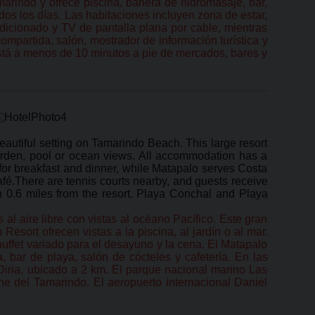
marindo y ofrece piscina, bañera de hidromasaje, bar,
odos los días. Las habitaciones incluyen zona de estar,
ondicionado y TV de pantalla plana por cable, mientras
mpartida, salón, mostrador de información turística y
está a menos de 10 minutos a pie de mercados, bares y
autiful setting on Tamarindo Beach. This large resort
garden, pool or ocean views. All accommodation has a
t for breakfast and dinner, while Matapalo serves Costa
café.There are tennis courts nearby, and guests receive
an 0.6 miles from the resort. Playa Conchal and Playa
l aire libre con vistas al océano Pacífico. Este gran
esort ofrecen vistas a la piscina, al jardín o al mar.
 buffet variado para el desayuno y la cena. El Matapalo
, bar de playa, salón de cócteles y cafetería. En las
iria, ubicado a 2 km. El parque nacional marino Las
 del Tamarindo. El aeropuerto internacional Daniel