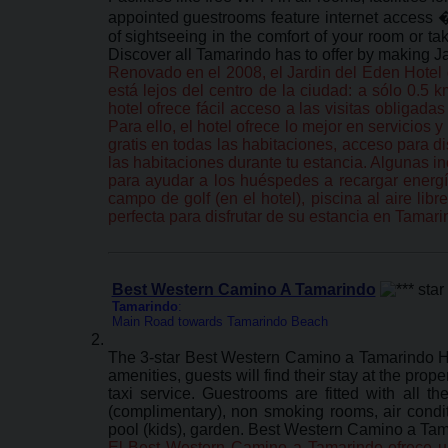
appointed guestrooms feature internet access �
of sightseeing in the comfort of your room or tak
Discover all Tamarindo has to offer by making J
Renovado en el 2008, el Jardin del Eden Hotel 
está lejos del centro de la ciudad: a sólo 0.5 
hotel ofrece fácil acceso a las visitas obliga
Para ello, el hotel ofrece lo mejor en servicio
gratis en todas las habitaciones, acceso para d
las habitaciones durante tu estancia. Algunas in
para ayudar a los huéspedes a recargar energía
campo de golf (en el hotel), piscina al aire lib
perfecta para disfrutar de su estancia en Tamari
Best Western Camino A Tamarindo
Tamarindo
:
Main Road towards Tamarindo Beach
The 3-star Best Western Camino a Tamarindo Hot
amenities, guests will find their stay at the pro
taxi service. Guestrooms are fitted with all t
(complimentary), non smoking rooms, air conditi
pool (kids), garden. Best Western Camino a Tama
El Best Western Camino a Tamarindo ofrece un