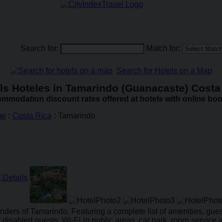
Search for:
Match for:
Search for Hotels on a Map
ls Hoteles in Tamarindo (Guanacaste) Costa
mmodation discount rates offered at hotels with online boo
me
:
Costa Rica
:
Tamarindo
ders of Tamarindo. Featuring a complete list of amenities, guests
 for disabled guests, Wi-Fi in public areas, car park, room service