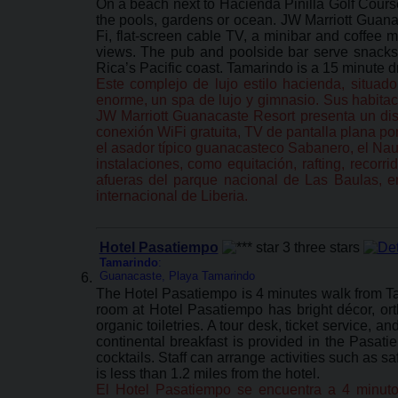
On a beach next to Hacienda Pinilla Golf Course
the pools, gardens or ocean. JW Marriott Guana
Fi, flat-screen cable TV, a minibar and coffee m
views. The pub and poolside bar serve snacks a
Rica’s Pacific coast. Tamarindo is a 15 minute dr
Este complejo de lujo estilo hacienda, situad
enorme, un spa de lujo y gimnasio. Sus habitac
JW Marriott Guanacaste Resort presenta un dis
conexión WiFi gratuita, TV de pantalla plana por 
el asador típico guanacasteco Sabanero, el Nau 
instalaciones, como equitación, rafting, recor
afueras del parque nacional de Las Baulas, e
internacional de Liberia.
Hotel Pasatiempo
Tamarindo
:
Guanacaste, Playa Tamarindo
The Hotel Pasatiempo is 4 minutes walk from Ta
room at Hotel Pasatiempo has bright décor, ort
organic toiletries. A tour desk, ticket service, a
continental breakfast is provided in the Pasati
cocktails. Staff can arrange activities such as sa
is less than 1.2 miles from the hotel.
El Hotel Pasatiempo se encuentra a 4 minutos 