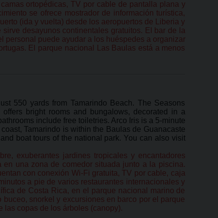
 camas ortopédicas, TV por cable de pantalla plana y
miento se ofrece mostrador de información turística,
uerto (ida y vuelta) desde los aeropuertos de Liberia y
sirve desayunos continentales gratuitos. El bar de la
 el personal puede ayudar a los huéspedes a organizar
 tortugas. El parque nacional Las Baulas está a menos
n, just 550 yards from Tamarindo Beach. The Seasons
l offers bright rooms and bungalows, decorated in a
hrooms include free toiletries. Arco Iris is a 5-minute
ic coast, Tamarindo is within the Baulas de Guanacaste
 and boat tours of the national park. You can also visit
ibre, exuberantes jardines tropicales y encantadores
a en una zona de comedor situada junto a la piscina.
entan con conexión Wi-Fi gratuita, TV por cable, caja
 minutos a pie de varios restaurantes internacionales y
ífica de Costa Rica, en el parque nacional marino de
 buceo, snorkel y excursiones en barco por el parque
e las copas de los árboles (canopy).