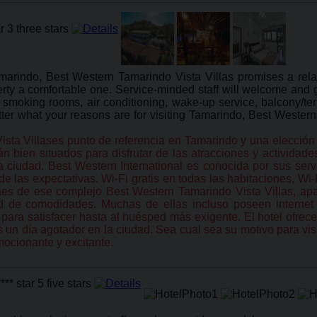
Tamarindo, Best Western Tamarindo Vista Villas promises a rela
operty a comfortable one. Service-minded staff will welcome and
n smoking rooms, air conditioning, wake-up service, balcony/t
tter what your reasons are for visiting Tamarindo, Best Western
ta Villases punto de referencia en Tamarindo y una elección a
 bien situados para disfrutar de las atracciones y actividades
la ciudad. Best Western International es conocida por sus serv
de las expectativas. Wi-Fi gratis en todas las habitaciones, Wi
iones de ese complejo Best Western Tamarindo Vista Villas, ap
 de comodidades. Muchas de ellas incluso poseen internet wi
 para satisfacer hasta al huésped más exigente. El hotel ofrec
tras un día agotador en la ciudad. Sea cual sea su motivo para v
mocionante y excitante.