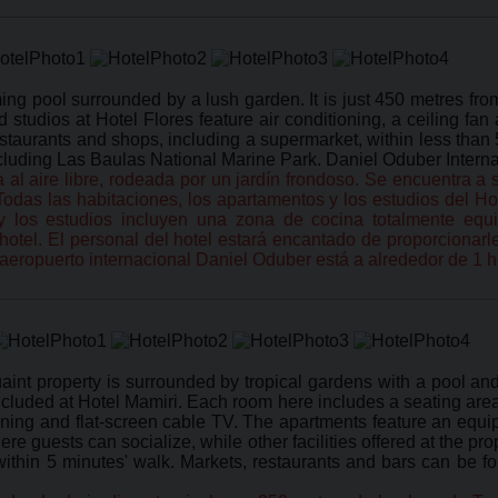
ing pool surrounded by a lush garden. It is just 450 metres fr
 studios at Hotel Flores feature air conditioning, a ceiling fa
staurants and shops, including a supermarket, within less than 5
luding Las Baulas National Marine Park. Daniel Oduber Internati
na al aire libre, rodeada por un jardín frondoso. Se encuentra
 Todas las habitaciones, los apartamentos y los estudios del H
 los estudios incluyen una zona de cocina totalmente equip
tel. El personal del hotel estará encantado de proporcionarle
aeropuerto internacional Daniel Oduber está a alrededor de 1 h
nt property is surrounded by tropical gardens with a pool and h
 included at Hotel Mamiri. Each room here includes a seating area
ning and flat-screen cable TV. The apartments feature an equipp
re guests can socialize, while other facilities offered at the pro
ithin 5 minutes' walk. Markets, restaurants and bars can be fo