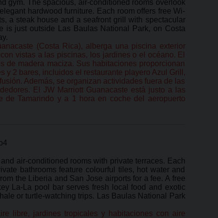
 and gym. The spacious, air-conditioned rooms overlook
elegant hardwood furniture. Each room offers free Wi-
ts, a steak house and a seafront grill with spectacular
e is just outside Las Baulas National Park, on Costa
ay.
anacaste (Costa Rica), alberga una piscina exterior
n vistas a las piscinas, los jardines o el océano. El
tes de madera maciza. Sus habitaciones proporcionan
 y 2 bares, incluidos el restaurante playero Azul Grill,
fusión. Además, se organizan actividades fuera de las
rededores. El JW Marriott Guanacaste está justo a las
he de Tamarindo y a 1 hora en coche del aeropuerto
and air-conditioned rooms with private terraces. Each
vate bathrooms feature colourful tiles, hot water and
 from the Liberia and San Jose airports for a fee. A free
key La-La pool bar serves fresh local food and exotic
whale or turtle-watching trips. Las Baulas National Park
 libre, jardines tropicales y habitaciones con aire