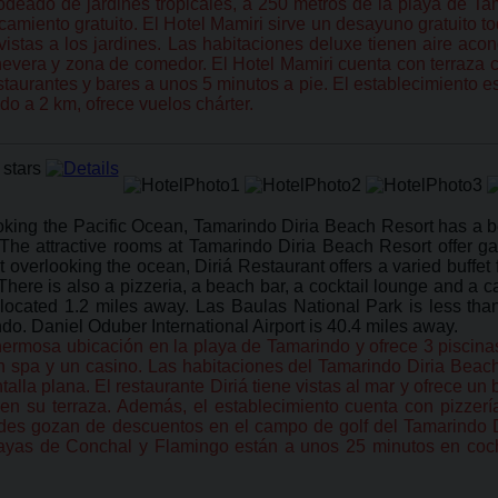
odeado de jardines tropicales, a 250 metros de la playa de Ta
rcamiento gratuito. El Hotel Mamiri sirve un desayuno gratuito t
 vistas a los jardines. Las habitaciones deluxe tienen aire ac
vera y zona de comedor. El Hotel Mamiri cuenta con terraza co
staurantes y bares a unos 5 minutos a pie. El establecimiento 
do a 2 km, ofrece vuelos chárter.
king the Pacific Ocean, Tamarindo Diria Beach Resort has a be
 The attractive rooms at Tamarindo Diria Beach Resort offer 
t overlooking the ocean, Diriá Restaurant offers a varied buffe
There is also a pizzeria, a beach bar, a cocktail lounge and a 
, located 1.2 miles away. Las Baulas National Park is less th
do. Daniel Oduber International Airport is 40.4 miles away.
rmosa ubicación en la playa de Tamarindo y ofrece 3 piscinas a
 spa y un casino. Las habitaciones del Tamarindo Diria Beach R
lla plana. El restaurante Diriá tiene vistas al mar y ofrece un
en su terraza. Además, el establecimiento cuenta con pizzería
des gozan de descuentos en el campo de golf del Tamarindo D
yas de Conchal y Flamingo están a unos 25 minutos en coche