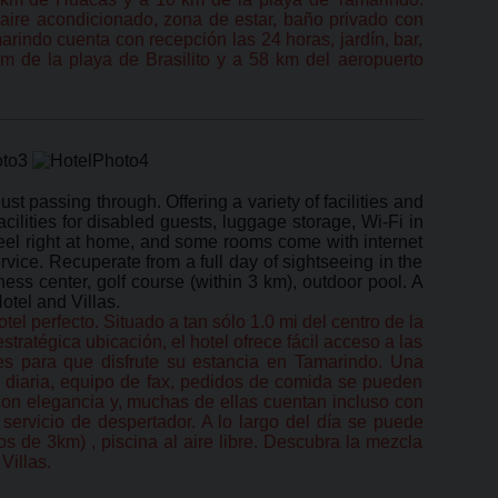
 aire acondicionado, zona de estar, baño privado con
marindo cuenta con recepción las 24 horas, jardín, bar,
km de la playa de Brasilito y a 58 km del aeropuerto
t passing through. Offering a variety of facilities and
acilities for disabled guests, luggage storage, Wi-Fi in
feel right at home, and some rooms come with internet
vice. Recuperate from a full day of sightseeing in the
tness center, golf course (within 3 km), outdoor pool. A
tel and Villas.
el perfecto. Situado a tan sólo 1.0 mi del centro de la
tratégica ubicación, el hotel ofrece fácil acceso a las
des para que disfrute su estancia en Tamarindo. Una
a diaria, equipo de fax, pedidos de comida se pueden
 con elegancia y, muchas de ellas cuentan incluso con
 servicio de despertador. A lo largo del día se puede
s de 3km) , piscina al aire libre. Descubra la mezcla
Villas.