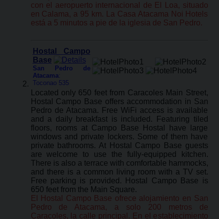
con el aeropuerto internacional de El Loa, situado
en Calama, a 95 km. La Casa Atacama Noi Hotels
está a 5 minutos a pie de la iglesia de San Pedro.
Hostal Campo
Base
San Pedro de
Atacama
:
Toconao 535
Located only 650 feet from Caracoles Main Street,
Hostal Campo Base offers accommodation in San
Pedro de Atacama. Free WiFi access is available
and a daily breakfast is included. Featuring tiled
floors, rooms at Campo Base Hostal have large
windows and private lockers. Some of them have
private bathrooms. At Hostal Campo Base guests
are welcome to use the fully-equipped kitchen.
There is also a terrace with comfortable hammocks,
and there is a common living room with a TV set.
Free parking is provided. Hostal Campo Base is
650 feet from the Main Square.
El Hostal Campo Base ofrece alojamiento en San
Pedro de Atacama, a solo 200 metros de
Caracoles, la calle principal. En el establecimiento