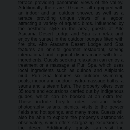
terrace providing panoramic views of the valley.
Additionally, there are 10 suites, all equipped with
an indoor and an outdoor shower, as well as a
terrace providing unique views of a lagoon
attracting a variety of aquatic birds. Influenced by
the aesthetic style in the area, guests at Alto
Atacama Desert Lodge and Spa can relax and
enjoy the sunset in the outdoor lounges fitted with
fire pits. Alto Atacama Desert Lodge and Spa
features an on-site gourmet restaurant, serving
international and regional dishes made with local
ingredients. Guests seeking relaxation can enjoy a
treatment or a massage at Puri Spa, which uses
local ingredients such as quinoa and Altiplanic
mud. Puri Spa features six outdoor swimming
pools, indoor and outdoor hydro-massage baths, a
sauna and a steam bath. The property offers over
35 tours and excursions carried out by indigenous
guides, which can be booked at an extra fee.
These include bicycle rides, volcano treks,
photography safaris, picnics, visits to the geyser
fields and hot springs, and many more. Guests will
also be able to explore the property's astronomic
observatory, which offers stargazing excursions in
the desert. Additionally, guests can visit the