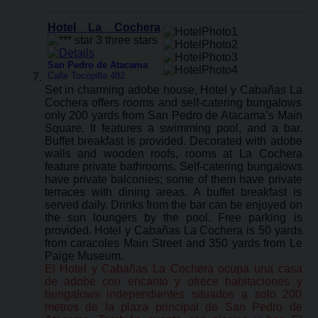
Hotel La Cochera
San Pedro de Atacama
:
Calle Tocopilla 482
Set in charming adobe house, Hotel y Cabañas La
Cochera offers rooms and self-catering bungalows
only 200 yards from San Pedro de Atacama’s Main
Square. It features a swimming pool, and a bar.
Buffet breakfast is provided. Decorated with adobe
walls and wooden roofs, rooms at La Cochera
feature private bathrooms. Self-catering bungalows
have private balconies; some of them have private
terraces with dining areas. A buffet breakfast is
served daily. Drinks from the bar can be enjoyed on
the sun loungers by the pool. Free parking is
provided. Hotel y Cabañas La Cochera is 50 yards
from caracoles Main Street and 350 yards from Le
Paige Museum.
El Hotel y Cabañas La Cochera ocupa una casa
de adobe con encanto y ofrece habitaciones y
bungalows independientes situados a solo 200
metros de la plaza principal de San Pedro de