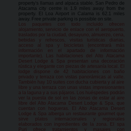
property's llamas and alpaca stable. San Pedro de
Atacama city centre is 1.9 miles away from the
property. El Loa Airport in Calama is 62.1 miles
away. Free private parking is possible on site.
Los paquetes con todo incluido ofrecen
alojamiento, servicio de enlace con el aeropuerto,
traslados por la ciudad, desayuno, almuerzo, cena,
bebidas y refrescos, visitas turísticas diarias,
acceso al spa y bicicletas (encontrará más
información en el apartado de información
importante). Las habitaciones del Alto Atacama
Desert Lodge & Spa presentan una decoración
rústica y elegante con piezas de artesanía local. El
lodge dispone de 42 habitaciones con baño
privado y terraza con vistas panorámicas al valle.
También hay 10 suites con ducha cubierta y al aire
libre y una terraza con unas vistas impresionantes
a la laguna y a sus pájaros. Los huéspedes podrán
ver la puesta de sol en las zonas de estar al aire
libre del Alto Atacama Desert Lodge & Spa, que
cuentan con hogueras. El Alto Atacama Desert
Lodge & Spa alberga un restaurante gourmet que
sirve platos internacionales y regionales
elaborados con ingredientes de la zona. El spa
Puri ofrece tratamientos y masajes con