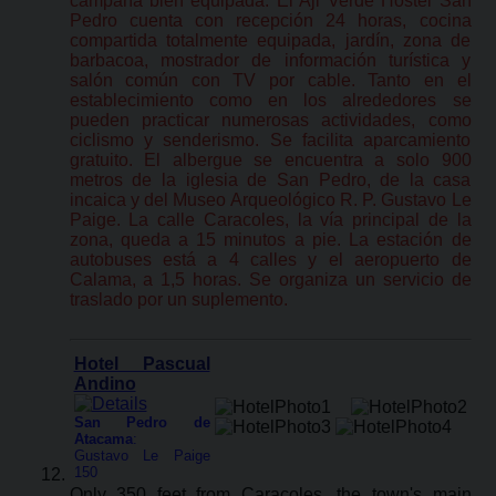
campaña bien equipada. El Aji Verde Hostel San
Pedro cuenta con recepción 24 horas, cocina
compartida totalmente equipada, jardín, zona de
barbacoa, mostrador de información turística y
salón común con TV por cable. Tanto en el
establecimiento como en los alrededores se
pueden practicar numerosas actividades, como
ciclismo y senderismo. Se facilita aparcamiento
gratuito. El albergue se encuentra a solo 900
metros de la iglesia de San Pedro, de la casa
incaica y del Museo Arqueológico R. P. Gustavo Le
Paige. La calle Caracoles, la vía principal de la
zona, queda a 15 minutos a pie. La estación de
autobuses está a 4 calles y el aeropuerto de
Calama, a 1,5 horas. Se organiza un servicio de
traslado por un suplemento.
Hotel Pascual
Andino
San Pedro de
Atacama
:
Gustavo Le Paige
150
Only 350 feet from Caracoles, the town's main