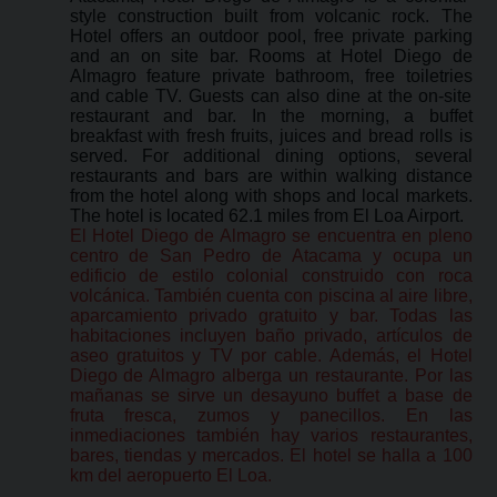
style construction built from volcanic rock. The
Hotel offers an outdoor pool, free private parking
and an on site bar. Rooms at Hotel Diego de
Almagro feature private bathroom, free toiletries
and cable TV. Guests can also dine at the on-site
restaurant and bar. In the morning, a buffet
breakfast with fresh fruits, juices and bread rolls is
served. For additional dining options, several
restaurants and bars are within walking distance
from the hotel along with shops and local markets.
The hotel is located 62.1 miles from El Loa Airport.
El Hotel Diego de Almagro se encuentra en pleno
centro de San Pedro de Atacama y ocupa un
edificio de estilo colonial construido con roca
volcánica. También cuenta con piscina al aire libre,
aparcamiento privado gratuito y bar. Todas las
habitaciones incluyen baño privado, artículos de
aseo gratuitos y TV por cable. Además, el Hotel
Diego de Almagro alberga un restaurante. Por las
mañanas se sirve un desayuno buffet a base de
fruta fresca, zumos y panecillos. En las
inmediaciones también hay varios restaurantes,
bares, tiendas y mercados. El hotel se halla a 100
km del aeropuerto El Loa.