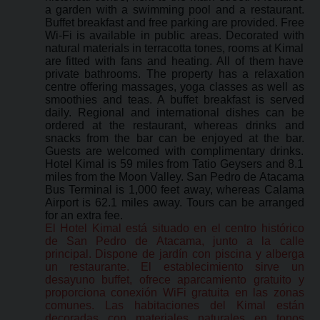
a garden with a swimming pool and a restaurant.
Buffet breakfast and free parking are provided. Free
Wi-Fi is available in public areas. Decorated with
natural materials in terracotta tones, rooms at Kimal
are fitted with fans and heating. All of them have
private bathrooms. The property has a relaxation
centre offering massages, yoga classes as well as
smoothies and teas. A buffet breakfast is served
daily. Regional and international dishes can be
ordered at the restaurant, whereas drinks and
snacks from the bar can be enjoyed at the bar.
Guests are welcomed with complimentary drinks.
Hotel Kimal is 59 miles from Tatio Geysers and 8.1
miles from the Moon Valley. San Pedro de Atacama
Bus Terminal is 1,000 feet away, whereas Calama
Airport is 62.1 miles away. Tours can be arranged
for an extra fee.
El Hotel Kimal está situado en el centro histórico
de San Pedro de Atacama, junto a la calle
principal. Dispone de jardín con piscina y alberga
un restaurante. El establecimiento sirve un
desayuno buffet, ofrece aparcamiento gratuito y
proporciona conexión WiFi gratuita en las zonas
comunes. Las habitaciones del Kimal están
decoradas con materiales naturales en tonos