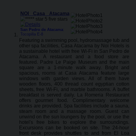
NOI Casa Atacama
San Pedro de Atacama
:
Tocopilla E-8
Featuring a swimming pool, hydromassage tub and
other spa facilities, Casa Atacama by Noi Hotels is
a sustainable hotel with free Wi-Fi in San Pedro de
Atacama. A restaurant and a food store are
featured. Padre Le Paige Museum and the main
square are a 1-minute walk away. Bright and
spacious, rooms at Casa Atacama feature large
windows with garden views. All of them have
wooden floors, 400 thread count egyptian cotton
sheets, free Wi-Fi, and marble bathrooms. A buffet
breakfast is served daily. La Romeria Restaurant
offers gourmet food. Complimentary welcome
drinks are provided. Spa facilities include a sauna,
steam room and a massage room. Guest can
unwind on the sun loungers by the pool, or use the
hotel's free bikes to explore the surroundings.
Excursions can be booked on site. The 24-hour
front desk provides shuttles to and from El Loa