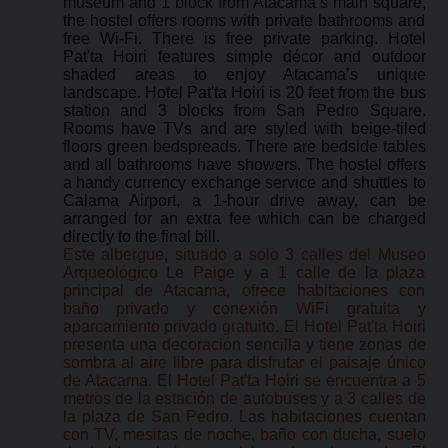
museum and 1 block from Atacama’s main square,
the hostel offers rooms with private bathrooms and
free Wi-Fi. There is free private parking. Hotel
Pat'ta Hoiri features simple décor and outdoor
shaded areas to enjoy Atacama’s unique
landscape. Hotel Pat'ta Hoiri is 20 feet from the bus
station and 3 blocks from San Pedro Square.
Rooms have TVs and are styled with beige-tiled
floors green bedspreads. There are bedside tables
and all bathrooms have showers. The hostel offers
a handy currency exchange service and shuttles to
Calama Airport, a 1-hour drive away, can be
arranged for an extra fee which can be charged
directly to the final bill.
Este albergue, situado a solo 3 calles del Museo
Arqueológico Le Paige y a 1 calle de la plaza
principal de Atacama, ofrece habitaciones con
baño privado y conexión WiFi gratuita y
aparcamiento privado gratuito. El Hotel Pat'ta Hoiri
presenta una decoración sencilla y tiene zonas de
sombra al aire libre para disfrutar el paisaje único
de Atacama. El Hotel Pat'ta Hoiri se encuentra a 5
metros de la estación de autobuses y a 3 calles de
la plaza de San Pedro. Las habitaciones cuentan
con TV, mesitas de noche, baño con ducha, suelo