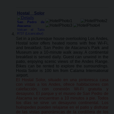
Hostal Solor
San Pedro de
Atacama
:
Volcan el Tatio
#737 (Licancabur)
Set in a picturesque house overlooking Los Andes,
Hostal solor offers heated rooms with free Wi-Fi,
and breakfast. San Pedro de Atacama's Park and
Museum are a 10-minute walk away. A continental
breakfast is served daily. Guest can unwind in the
patio, enjoying scenic views of the Andes Range.
Bikes can be rented to explore the surroundings.
Hosta Solor is 100 km from Calama International
airport.
El Hostal Solor, situado en una pintoresca casa
con vistas a los Andes, ofrece habitaciones con
calefacción, con conexión Wi-Fi gratuita y
desayuno. El parque y el museo de San Pedro de
Atacama se encuentran a 10 minutos a pie. Todos
los días se sirve un desayuno continental. Los
huéspedes pueden relajarse en el patio y disfrutar
de las vistas panorámicas de la cordillera de los