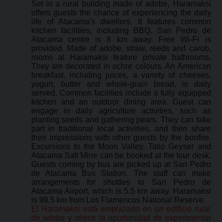
Set in a rural building made of adobe, Haramaksi
offers guests the chance of experiencing the daily
life of Atacama's dwellers. It features common
kitchen facilities, including BBQ. San Pedro de
Atacama centre is 8 km away. Free Wi-Fi is
provided. Made of adobe, straw, reeds and carob,
rooms at Haramaksi feature private bathrooms.
They are decorated in ochre colours. An American
breakfast, including juices, a variety of cheeses,
yogurt, butter and whole-grain bread, is daily
served. Common facilities include a fully equipped
kitchen and an outdoor dining area. Guest can
engage in daily agriculture activities, such as
planting seeds and gathering pears. They can take
part in traditional local activities, and then share
their impressions with other guests by the bonfire.
Excursions to the Moon Valley, Tatio Geyser and
Atacama Salt Mine can be booked at the tour desk.
Guests coming by bus are picked up at San Pedro
de Atacama Bus Station. The staff can make
arrangements for shuttles to San Pedro de
Atacama Airport, which is 5.5 km away. Haramaksi
is 99.5 km from Los Flamencos National Reserve.
El Haramaksi está emplazado en un edificio rural
de adobe y ofrece la oportunidad de experimentar