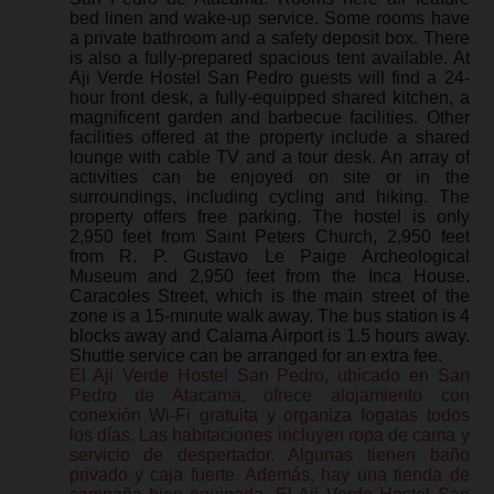
bed linen and wake-up service. Some rooms have
a private bathroom and a safety deposit box. There
is also a fully-prepared spacious tent available. At
Aji Verde Hostel San Pedro guests will find a 24-
hour front desk, a fully-equipped shared kitchen, a
magnificent garden and barbecue facilities. Other
facilities offered at the property include a shared
lounge with cable TV and a tour desk. An array of
activities can be enjoyed on site or in the
surroundings, including cycling and hiking. The
property offers free parking. The hostel is only
2,950 feet from Saint Peters Church, 2,950 feet
from R. P. Gustavo Le Paige Archeological
Museum and 2,950 feet from the Inca House.
Caracoles Street, which is the main street of the
zone is a 15-minute walk away. The bus station is 4
blocks away and Calama Airport is 1.5 hours away.
Shuttle service can be arranged for an extra fee.
El Aji Verde Hostel San Pedro, ubicado en San
Pedro de Atacama, ofrece alojamiento con
conexión Wi-Fi gratuita y organiza fogatas todos
los días. Las habitaciones incluyen ropa de cama y
servicio de despertador. Algunas tienen baño
privado y caja fuerte. Además, hay una tienda de