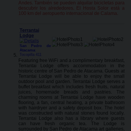
Andes. También se pueden alquilar bicicletas para
descubrir los alrededores. El Hosta Solor está a
100 km del aeropuerto internacional de Calama.
Terrantai
Lodge
San Pedro de
Atacama
:
Tocopilla 411
Featuring free WiFi and a complimentary breakfast,
Terrantai Lodge offers accommodation in the
historic centre of San Pedro de Atacama. Guests at
Terrantai Lodge will be able to enjoy the small
outdoor pool and garden. Terrantai Lodge serves a
buffet breakfast which includes fresh fruits, natural
juices, homemade breads and pastries. The
charming rooms at Terrantai Lodge have wooden
flooring, a fan, central heating, a private bathroom
with hairdryer and a safety deposit box. The hotel
was constructed with natural stones found locally.
Terrantai Lodge also has a library where guests
can have fresh organic tea. The Lodge is
surrounded by San Pedro de Atacama art galleries,