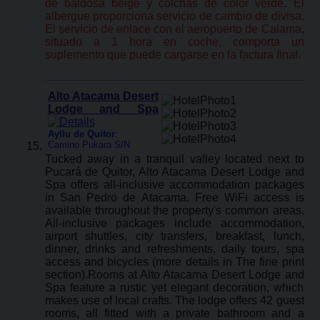
de baldosa beige y colchas de color verde. El
albergue proporciona servicio de cambio de divisa.
El servicio de enlace con el aeropuerto de Calama,
situado a 1 hora en coche, comporta un
suplemento que puede cargarse en la factura final.
Alto Atacama Desert
Lodge and Spa
Ayllu de Quitor
:
Camino Pukara S/N
Tucked away in a tranquil valley located next to
Pucará de Quitor, Alto Atacama Desert Lodge and
Spa offers all-inclusive accommodation packages
in San Pedro de Atacama. Free WiFi access is
available throughout the property's common areas.
All-inclusive packages include accommodation,
airport shuttles, city transfers, breakfast, lunch,
dinner, drinks and refreshments, daily tours, spa
access and bicycles (more details in The fine print
section).Rooms at Alto Atacama Desert Lodge and
Spa feature a rustic yet elegant decoration, which
makes use of local crafts. The lodge offers 42 guest
rooms, all fitted with a private bathroom and a