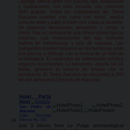
Lepaige, ofrece jardín con piscina, spa, restaurante
y habitaciones con todo incluido con conexión
WiFi gratuita. Todas las habitaciones del Tierra
Atacama cuentan con cama con dosel, amplia
zona de estar y patio privado con vistas al desierto.
Se preparan desayunos, almuerzos y cenas a
diario. Hay un restaurante que ofrece platos típicos
chilenos. Las instalaciones del spa incluyen
bañera de hidromasaje y sala de masajes. Los
huéspedes pueden relajarse en las tumbonas junto
a la piscina o disfrutar con la lectura de un libro de
la biblioteca. El mostrador de información turística
organiza excursiones. La recepción, abierta las 24
horas, gestiona el servicio de enlace con el
aeropuerto. El Tierra Atacama se encuentra a 100
km del aeropuerto Desierto de Atacama.
Hotel Pat'ta
Hoiri
San Pedro de
Atacama
:
Calle Domingo
Atienza No. 352
Just 3 blocks from Le Paige archaeological