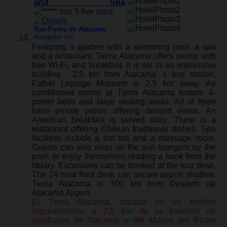
and Spa
San Pedro de Atacama
:
Asequitor s/n
Featuring a garden with a swimming pool, a spa
and a restaurant, Tierra Atacama offers rooms with
free Wi-Fi, and breakfast. It is set in an impressive
building , 2.5 km from Atacama' s bus station.
Father Lepaige Museum is 2.5 km away. Air
conditioned rooms at Tierra Atacama feature 4-
poster beds and large seating areas. All of them
have private patios offering dessert views. An
American breakfast is served daily. There is a
restaurant offering Chilean traditional dishes. Spa
facilities include a hot tub and a massage room.
Guests can also relax on the sun loungers by the
pool, or enjoy themselves reading a book from the
library. Excursions can be booked at the tour desk.
The 24-hour front desk can secure airport shuttles.
Tierra Atacama is 100 km from Desierto de
Atacama Airport.
El Tierra Atacama, situado en un edificio
impresionante, a 2,5 km de la estación de
autobuses de Atacama y del Museo del Padre