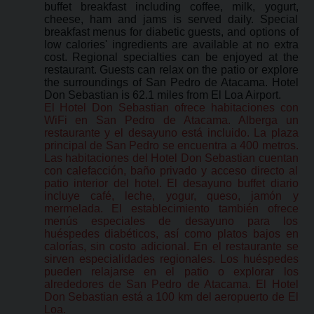
buffet breakfast including coffee, milk, yogurt,
cheese, ham and jams is served daily. Special
breakfast menus for diabetic guests, and options of
low calories' ingredients are available at no extra
cost. Regional specialties can be enjoyed at the
restaurant. Guests can relax on the patio or explore
the surroundings of San Pedro de Atacama. Hotel
Don Sebastian is 62.1 miles from El Loa Airport.
El Hotel Don Sebastian ofrece habitaciones con
WiFi en San Pedro de Atacama. Alberga un
restaurante y el desayuno está incluido. La plaza
principal de San Pedro se encuentra a 400 metros.
Las habitaciones del Hotel Don Sebastian cuentan
con calefacción, baño privado y acceso directo al
patio interior del hotel. El desayuno buffet diario
incluye café, leche, yogur, queso, jamón y
mermelada. El establecimiento también ofrece
menús especiales de desayuno para los
huéspedes diabéticos, así como platos bajos en
calorías, sin costo adicional. En el restaurante se
sirven especialidades regionales. Los huéspedes
pueden relajarse en el patio o explorar los
alrededores de San Pedro de Atacama. El Hotel
Don Sebastian está a 100 km del aeropuerto de El
Loa.