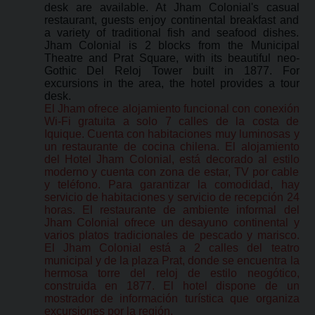
desk are available. At Jham Colonial's casual
restaurant, guests enjoy continental breakfast and
a variety of traditional fish and seafood dishes.
Jham Colonial is 2 blocks from the Municipal
Theatre and Prat Square, with its beautiful neo-
Gothic Del Reloj Tower built in 1877. For
excursions in the area, the hotel provides a tour
desk.
El Jham ofrece alojamiento funcional con conexión
Wi-Fi gratuita a solo 7 calles de la costa de
Iquique. Cuenta con habitaciones muy luminosas y
un restaurante de cocina chilena. El alojamiento
del Hotel Jham Colonial, está decorado al estilo
moderno y cuenta con zona de estar, TV por cable
y teléfono. Para garantizar la comodidad, hay
servicio de habitaciones y servicio de recepción 24
horas. El restaurante de ambiente informal del
Jham Colonial ofrece un desayuno continental y
varios platos tradicionales de pescado y marisco.
El Jham Colonial está a 2 calles del teatro
municipal y de la plaza Prat, donde se encuentra la
hermosa torre del reloj de estilo neogótico,
construida en 1877. El hotel dispone de un
mostrador de información turística que organiza
excursiones por la región.