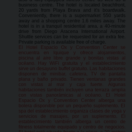
business centre. The hotel is located beachfront,
20 yards from Playa Brava and it's boardwalk.
Conveniently, there is a supermarket 550 yards
away and a shopping centre 1.6 miles away. The
hotel is in a tranquil residential area, a 40-minute
drive from Diego Aracena International Airport.
Shuttle services can be requested for an extra fee.
Private parking is available free of charge.
El Hotel Espacio Ox y Convention Center se
encuentra en Iquique y ofrece alojamientos,
piscina al aire libre grande y bonitas vistas al
océano. Hay WiFi gratuita y el establecimiento
sirve un desayuno buffet gratuito. Las habitaciones
disponen de minibar, cafetera, TV de pantalla
plana y baño privado. Tienen ventanas grandes
con vistas al mar y caja fuerte. Algunas
habitaciones también incluyen una terraza amplia
con vistas panorámicas al océano. El Hotel
Espacio Ox y Convention Center alberga una
bolera disponible por un pequeño suplemento. El
spa del establecimiento organiza clases de yoga y
servicios de masajes, por un suplemento. El
establecimiento también alberga un centro de
fitness totalmente equipado y centro de negocios.