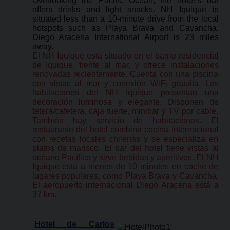
Overlooking the Pacific Ocean, the hotel’s bar
offers drinks and light snacks. NH Iquique is
situated less than a 10-minute drive from the local
hotspots such as Playa Brava and Cavancha.
Diego Aracena International Airport is 23 miles
away.
El NH Iquique está situado en el barrio residencial
de Iquique, frente al mar, y ofrece instalaciones
renovadas recientemente. Cuenta con una piscina
con vistas al mar y conexión WiFi gratuita. Las
habitaciones del NH Iquique presentan una
decoración luminosa y elegante. Disponen de
tetera/cafetera, caja fuerte, minibar y TV por cable.
También hay servicio de habitaciones. El
restaurante del hotel combina cocina internacional
con recetas locales chilenas y se especializa en
platos de marisco. El bar del hotel tiene vistas al
océano Pacífico y sirve bebidas y aperitivos. El NH
Iquique está a menos de 10 minutos en coche de
lugares populares, como Playa Brava y Cavancha.
El aeropuerto internacional Diego Aracena está a
37 km.
Hotel de Carlos