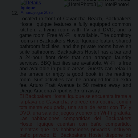
Iquique
:
Amunayegui 2075
Located in front of Cavancha Beach, Backpakers
Hostel Iquique features a fully equipped common
kitchen, a living room with TV and DVD, and a
game room. Free Wi-Fi is available. The dormitory
rooms in Backpakers Hostel Iquique feature shared
bathroom facilities, and the private rooms have en
suite bathrooms. Backpakers Hostel has a bar and
a 24-hour front desk that can arrange laundry
services. BBQ facilities are available. Wi-Fi is free
and available in public areas. Guests can relax in
the terrace or enjoy a good book in the reading
room. Surf activities can be arranged for an extra
fee. Arturo Pratt Avenue is 50 metres away and
Diego Aracena Airport is 35 km away.
El Backpakers Hostel Iquique se encuentra frente a
la playa de Cavancha y ofrece una cocina común
totalmente equipada, una sala de estar con TV y
DVD, una sala de juegos y conexión Wi-Fi gratuita.
Las habitaciones compartidas del Backpakers
Hostel Iquique cuentan con baño compartido,
mientras que las habitaciones privadas incluyen
baño privado. El Backpakers Hostel dispone de