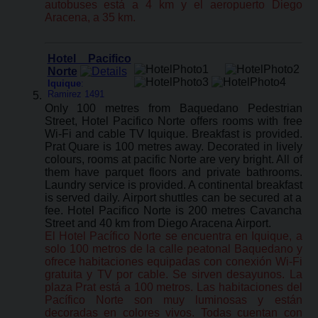
autobuses está a 4 km y el aeropuerto Diego
Aracena, a 35 km.
Hotel Pacifico
Norte
Iquique
:
Ramirez 1491
Only 100 metres from Baquedano Pedestrian
Street, Hotel Pacifico Norte offers rooms with free
Wi-Fi and cable TV Iquique. Breakfast is provided.
Prat Quare is 100 metres away. Decorated in lively
colours, rooms at pacific Norte are very bright. All of
them have parquet floors and private bathrooms.
Laundry service is provided. A continental breakfast
is served daily. Airport shuttles can be secured at a
fee. Hotel Pacifico Norte is 200 metres Cavancha
Street and 40 km from Diego Aracena Airport.
El Hotel Pacífico Norte se encuentra en Iquique, a
solo 100 metros de la calle peatonal Baquedano y
ofrece habitaciones equipadas con conexión Wi-Fi
gratuita y TV por cable. Se sirven desayunos. La
plaza Prat está a 100 metros. Las habitaciones del
Pacífico Norte son muy luminosas y están
decoradas en colores vivos. Todas cuentan con