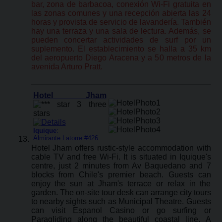
bar, zona de barbacoa, conexión Wi-Fi gratuita en
las zonas comunes y una recepción abierta las 24
horas y provista de servicio de lavandería. También
hay una terraza y una sala de lectura. Además, se
pueden concertar actividades de surf por un
suplemento. El establecimiento se halla a 35 km
del aeropuerto Diego Aracena y a 50 metros de la
avenida Arturo Pratt.
Hotel Jham
Iquique
:
Almirante Latorre #426
Hotel Jham offers rustic-style accommodation with
cable TV and free Wi-Fi. It is situated in Iquique's
centre, just 2 minutes from Av Baquedano and 7
blocks from Chile's premier beach. Guests can
enjoy the sun at Jham's terrace or relax in the
garden. The on-site tour desk can arrange city tours
to nearby sights such as Municipal Theatre. Guests
can visit Espanol Casino or go surfing or
Paragliding along the beautiful coastal line. A