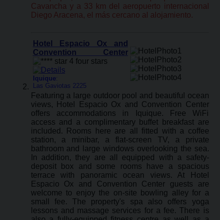
Cavancha y a 33 km del aeropuerto internacional
Diego Aracena, el más cercano al alojamiento.
Hotel Espacio Ox and
Convention Center
Iquique
:
Las Gaviotas 2225
Featuring a large outdoor pool and beautiful ocean
views, Hotel Espacio Ox and Convention Center
offers accommodations in Iquique. Free WiFi
access and a complimentary buffet breakfast are
included. Rooms here are all fitted with a coffee
station, a minibar, a flat-screen TV, a private
bathroom and large windows overlooking the sea.
In addition, they are all equipped with a safety-
deposit box and some rooms have a spacious
terrace with panoramic ocean views. At Hotel
Espacio Ox and Convention Center guests are
welcome to enjoy the on-site bowling alley for a
small fee. The property's spa also offers yoga
lessons and massage services for a fee. There is
also a fully-equipped fitness centre as well as a