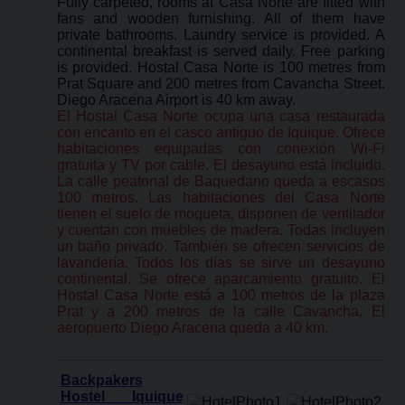
Fully carpeted, rooms at Casa Norte are fitted with
fans and wooden furnishing. All of them have
private bathrooms. Laundry service is provided. A
continental breakfast is served daily. Free parking
is provided. Hostal Casa Norte is 100 metres from
Prat Square and 200 metres from Cavancha Street.
Diego Aracena Airport is 40 km away.
El Hostal Casa Norte ocupa una casa restaurada
con encanto en el casco antiguo de Iquique. Ofrece
habitaciones equipadas con conexión Wi-Fi
gratuita y TV por cable. El desayuno está incluido.
La calle peatonal de Baquedano queda a escasos
100 metros. Las habitaciones del Casa Norte
tienen el suelo de moqueta, disponen de ventilador
y cuentan con muebles de madera. Todas incluyen
un baño privado. También se ofrecen servicios de
lavandería. Todos los días se sirve un desayuno
continental. Se ofrece aparcamiento gratuito. El
Hostal Casa Norte está a 100 metros de la plaza
Prat y a 200 metros de la calle Cavancha. El
aeropuerto Diego Aracena queda a 40 km.
Backpakers
Hostel Iquique