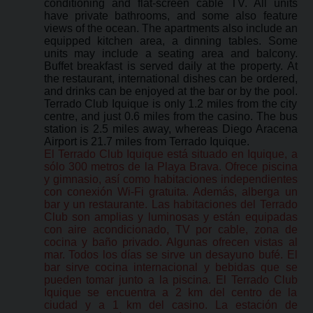
conditioning and flat-screen cable TV. All units
have private bathrooms, and some also feature
views of the ocean. The apartments also include an
equipped kitchen area, a dinning tables. Some
units may include a seating area and balcony.
Buffet breakfast is served daily at the property. At
the restaurant, international dishes can be ordered,
and drinks can be enjoyed at the bar or by the pool.
Terrado Club Iquique is only 1.2 miles from the city
centre, and just 0.6 miles from the casino. The bus
station is 2.5 miles away, whereas Diego Aracena
Airport is 21.7 miles from Terrado Iquique.
El Terrado Club Iquique está situado en Iquique, a
sólo 300 metros de la Playa Brava. Ofrece piscina
y gimnasio, así como habitaciones independientes
con conexión Wi-Fi gratuita. Además, alberga un
bar y un restaurante. Las habitaciones del Terrado
Club son amplias y luminosas y están equipadas
con aire acondicionado, TV por cable, zona de
cocina y baño privado. Algunas ofrecen vistas al
mar. Todos los días se sirve un desayuno bufé. El
bar sirve cocina internacional y bebidas que se
pueden tomar junto a la piscina. El Terrado Club
Iquique se encuentra a 2 km del centro de la
ciudad y a 1 km del casino. La estación de