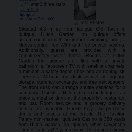
Iquique
:
Av. Arturo Prat 1660
Situated 4.3 miles from Iquique Old Town in
Iquique, Hilton Garden Inn Iquique offers
accommodation with an indoor swimming pool, a
fitness centre, free WiFi and free private parking.
Additionally, guests are provided with a
complimentary water bottle. Rooms at Hilton
Garden Inn Iquique are fitted with a private
bathroom, a flat-screen TV with satellite channels,
a minibar, a safety-deposit box and an ironing kit.
There is a 24-hour front desk, as well as luggage
storage, currency exchange, and free newspapers.
The front desk can arrange shuttle services for a
surcharge. Guests at Hilton Garden Inn Iquique can
enjoy a meal or drink at the property's restaurant
and bar. Room service and a grocery delivery
service are available. Guests may also purchase
drinks and snacks at the on-site The Pavilion
Pantry mini-market. Iquique's Casino is 350 yards
from Hilton Garden Inn Iquique, while Cavancha
Theme Park is 450 yards away. The nearest airport