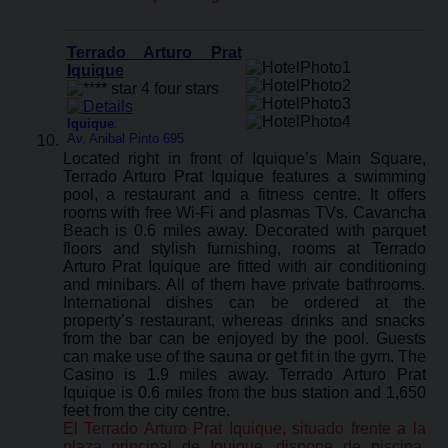
Terrado Arturo Prat
Iquique
Iquique
:
Av. Anibal Pinto 695
Located right in front of Iquique’s Main Square,
Terrado Arturo Prat Iquique features a swimming
pool, a restaurant and a fitness centre. It offers
rooms with free Wi-Fi and plasmas TVs. Cavancha
Beach is 0.6 miles away. Decorated with parquet
floors and stylish furnishing, rooms at Terrado
Arturo Prat Iquique are fitted with air conditioning
and minibars. All of them have private bathrooms.
International dishes can be ordered at the
property’s restaurant, whereas drinks and snacks
from the bar can be enjoyed by the pool. Guests
can make use of the sauna or get fit in the gym. The
Casino is 1.9 miles away. Terrado Arturo Prat
Iquique is 0.6 miles from the bus station and 1,650
feet from the city centre.
El Terrado Arturo Prat Iquique, situado frente a la
plaza principal de Iquique, dispone de piscina,