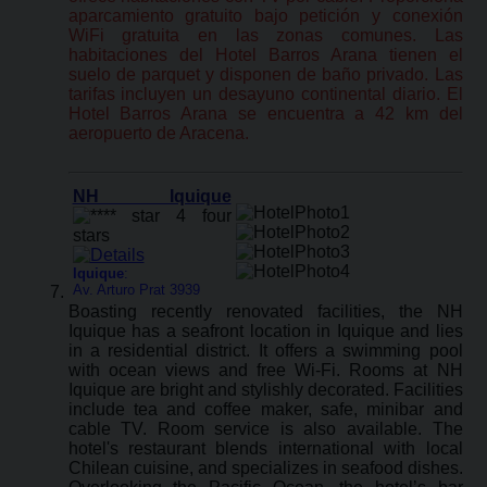
aparcamiento gratuito bajo petición y conexión
WiFi gratuita en las zonas comunes. Las
habitaciones del Hotel Barros Arana tienen el
suelo de parquet y disponen de baño privado. Las
tarifas incluyen un desayuno continental diario. El
Hotel Barros Arana se encuentra a 42 km del
aeropuerto de Aracena.
NH Iquique
Iquique
:
Av. Arturo Prat 3939
Boasting recently renovated facilities, the NH
Iquique has a seafront location in Iquique and lies
in a residential district. It offers a swimming pool
with ocean views and free Wi-Fi. Rooms at NH
Iquique are bright and stylishly decorated. Facilities
include tea and coffee maker, safe, minibar and
cable TV. Room service is also available. The
hotel's restaurant blends international with local
Chilean cuisine, and specializes in seafood dishes.