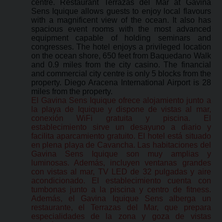
centre. Restaurant Terrazas del Mar at Gavina
Sens Iquique allows guests to enjoy local flavours
with a magnificent view of the ocean. It also has
spacious event rooms with the most advanced
equipment capable of holding seminars and
congresses. The hotel enjoys a privileged location
on the ocean shore, 650 feet from Baquedano Walk
and 0.9 miles from the city casino. The financial
and commercial city centre is only 5 blocks from the
property. Diego Aracena International Airport is 28
miles from the property.
El Gavina Sens Iquique ofrece alojamiento junto a
la playa de Iquique y dispone de vistas al mar,
conexión WiFi gratuita y piscina. El
establecimiento sirve un desayuno a diario y
facilita aparcamiento gratuito. El hotel está situado
en plena playa de Cavancha. Las habitaciones del
Gavina Sens Iquique son muy amplias y
luminosas. Además, incluyen ventanas grandes
con vistas al mar, TV LED de 32 pulgadas y aire
acondicionado. El establecimiento cuenta con
tumbonas junto a la piscina y centro de fitness.
Además, el Gavina Iquique Sens alberga un
restaurante, el Terrazas del Mar, que prepara
especialidades de la zona y goza de vistas