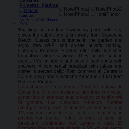
Cabanas
Primeras Piedras
Iquique
:
Av. Arturo Prat Chacon
3761
Boasting an outdoor swimming pool with sea
views, the cabins are 2 km away from Cavancha
Beach. Guests can sunbathe in the garden and
enjoy free Wi-Fi and on-site private parking.
Cabañas Primeras Piedras offer fully furnished
bungalows with sea views. They include seating
areas, TVs, minibars and private bathrooms with
showers. A continental breakfast with juices and
coffee is served daily. Zofri commercial Centre is
5.5 km away and Cavancha Airport is 34 km from
Primeras Piedras.
Las cabañas se encuentran a 2 km de la playa de
Cavancha. Ofrecen piscina al aire libre con vistas
al mar, jardín, aparcamiento privado y conexión Wi-
Fi gratuita. Las Cabañas Primeras Piedras
albergan bungalows totalmente amueblados con
TV, minibar, zona de estar, vistas al mar y baño
privado con ducha. Todos los días se sirve un
desayuno continental con zumos y café. El
Primeras Piedras está situado a 5,5 km del centro