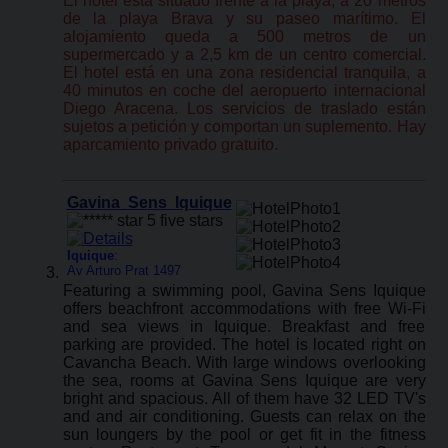
El hotel está situado frente a la playa, a 20 metros
de la playa Brava y su paseo marítimo. El
alojamiento queda a 500 metros de un
supermercado y a 2,5 km de un centro comercial.
El hotel está en una zona residencial tranquila, a
40 minutos en coche del aeropuerto internacional
Diego Aracena. Los servicios de traslado están
sujetos a petición y comportan un suplemento. Hay
aparcamiento privado gratuito.
Gavina Sens Iquique
Iquique
:
Av Arturo Prat 1497
Featuring a swimming pool, Gavina Sens Iquique
offers beachfront accommodations with free Wi-Fi
and sea views in Iquique. Breakfast and free
parking are provided. The hotel is located right on
Cavancha Beach. With large windows overlooking
the sea, rooms at Gavina Sens Iquique are very
bright and spacious. All of them have 32 LED TV's
and and air conditioning. Guests can relax on the
sun loungers by the pool or get fit in the fitness