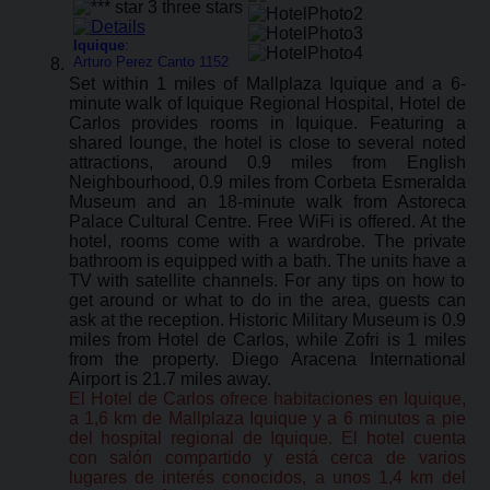
Iquique
:
Arturo Perez Canto 1152
Set within 1 miles of Mallplaza Iquique and a 6-
minute walk of Iquique Regional Hospital, Hotel de
Carlos provides rooms in Iquique. Featuring a
shared lounge, the hotel is close to several noted
attractions, around 0.9 miles from English
Neighbourhood, 0.9 miles from Corbeta Esmeralda
Museum and an 18-minute walk from Astoreca
Palace Cultural Centre. Free WiFi is offered. At the
hotel, rooms come with a wardrobe. The private
bathroom is equipped with a bath. The units have a
TV with satellite channels. For any tips on how to
get around or what to do in the area, guests can
ask at the reception. Historic Military Museum is 0.9
miles from Hotel de Carlos, while Zofri is 1 miles
from the property. Diego Aracena International
Airport is 21.7 miles away.
El Hotel de Carlos ofrece habitaciones en Iquique,
a 1,6 km de Mallplaza Iquique y a 6 minutos a pie
del hospital regional de Iquique. El hotel cuenta
con salón compartido y está cerca de varios
lugares de interés conocidos, a unos 1,4 km del