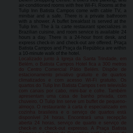
air-conditioned rooms with free Wi-Fi. Rooms at the
Tulip Inn Batista Campos come with cable TV, a
minibar and a safe. There is a private bathroom
with a shower. A buffet breakfast is served at the
Tulip Inn. The à la carte restaurant specializes in
Brazilian cuisine, and room service is available 24
hours a day. There is a 24-hour front desk, and
express check-in and check-out are offered. Praça
Batista Campos and Praça da República are within
a 10-minute walk of the hotel.
Localizado junto à Igreja da Santa Trindade, em
Belém, o Batista Campos Hotel fica a 300 metros
do Centro Comercial Pátio Belém. Dispõe de
estacionamento privativo gratuito e de quartos
climatizados e com acesso Wi-Fi gratuito. Os
quartos do Tulip Inn Batista Campos t em televisão
com canais por cabo, mini-bar e cofre. Também
apresentam uma casa de banho privada, com
chuveiro. O Tulip Inn serve um buffet de pequeno-
almoço. O restaurante à carta é especializado em
cozinha brasileira e o serviço de quartos está
disponível 24 horas. Encontrará uma recepção
aberta 24 horas, serviço de quarto e serviço de
check-in e check-out expresso. A Praça Batista