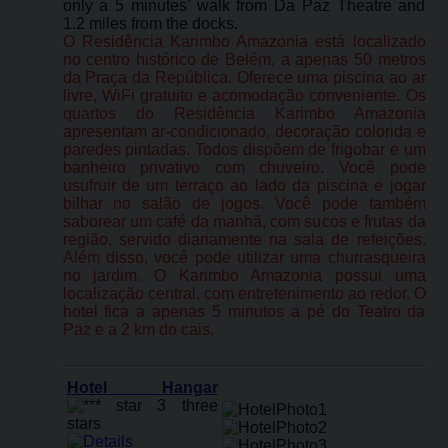
only a 5 minutes’ walk from Da Paz Theatre and
1.2 miles from the docks.
O Residência Karimbo Amazonia está localizado
no centro histórico de Belém, a apenas 50 metros
da Praça da República. Oferece uma piscina ao ar
livre, WiFi gratuito e acomodação conveniente. Os
quartos do Residência Karimbo Amazonia
apresentam ar-condicionado, decoração colorida e
paredes pintadas. Todos dispõem de frigobar e um
banheiro privativo com chuveiro. Você pode
usufruir de um terraço ao lado da piscina e jogar
bilhar no salão de jogos. Você pode também
saborear um café da manhã, com sucos e frutas da
região, servido diariamente na sala de refeições.
Além disso, você pode utilizar uma churrasqueira
no jardim. O Karimbo Amazonia possui uma
localização central, com entretenimento ao redor. O
hotel fica a apenas 5 minutos a pé do Teatro da
Paz e a 2 km do cais.
Hotel Hangar