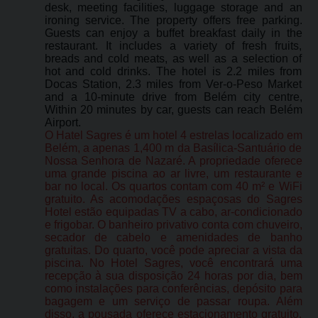
desk, meeting facilities, luggage storage and an
ironing service. The property offers free parking.
Guests can enjoy a buffet breakfast daily in the
restaurant. It includes a variety of fresh fruits,
breads and cold meats, as well as a selection of
hot and cold drinks. The hotel is 2.2 miles from
Docas Station, 2.3 miles from Ver-o-Peso Market
and a 10-minute drive from Belém city centre,
Within 20 minutes by car, guests can reach Belém
Airport.
O Hatel Sagres é um hotel 4 estrelas localizado em
Belém, a apenas 1,400 m da Basílica-Santuário de
Nossa Senhora de Nazaré. A propriedade oferece
uma grande piscina ao ar livre, um restaurante e
bar no local. Os quartos contam com 40 m² e WiFi
gratuito. As acomodações espaçosas do Sagres
Hotel estão equipadas TV a cabo, ar-condicionado
e frigobar. O banheiro privativo conta com chuveiro,
secador de cabelo e amenidades de banho
gratuitas. Do quarto, você pode apreciar a vista da
piscina. No Hotel Sagres, você encontrará uma
recepção à sua disposição 24 horas por dia, bem
como instalações para conferências, depósito para
bagagem e um serviço de passar roupa. Além
disso, a pousada oferece estacionamento gratuito.