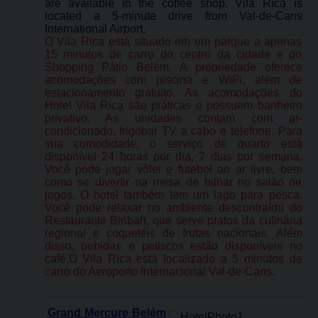
are available in the coffee shop. Vila Rica is
located a 5-minute drive from Val-de-Cans
International Airport.
O Vila Rica está situado em um parque a apenas
15 minutos de carro do centro da cidade e do
Shopping Pátio Belém. A propriedade oferece
acomodações com piscina e WiFi, além de
estacionamento gratuito. As acomodações do
Hotel Vila Rica são práticas e possuem banheiro
privativo. As unidades contam com ar-
condicionado, frigobar TV a cabo e telefone. Para
sua comodidade, o serviço de quarto está
disponível 24 horas por dia, 7 dias por semana.
Você pode jogar vôlei e futebol ao ar livre, bem
como se divertir na mesa de bilhar no salão de
jogos. O hotel também tem um lago para pesca.
Você pode relaxar no ambiente descontraído do
Restaurante Biribah, que serve pratos da culinária
regional e coquetéis de frutas nacionais. Além
disso, bebidas e petiscos estão disponíveis no
café.O Vila Rica está localizado a 5 minutos de
carro do Aeroporto Internacional Val-de-Cans.
Grand Mercure Belém