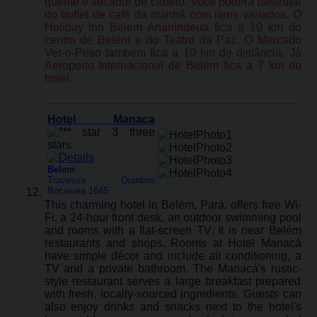
quente e secador de cabelo. Você poderá desfrutar
do buffet de café da manhã com itens variados. O
Holiday Inn Belem Ananindeua fica a 10 km do
centro de Belém e do Teatro da Paz. O Mercado
Ver-o-Peso também fica a 10 km de distância. Já
Aeroporto Internacional de Belém fica a 7 km do
hotel.
Hotel Manaca
Belem
:
Travessa Quintino
Bocaiuva 1645
This charming hotel in Belém, Pará, offers free Wi-
Fi, a 24-hour front desk, an outdoor swimming pool
and rooms with a flat-screen TV. It is near Belém
restaurants and shops. Rooms at Hotel Manacá
have simple décor and include air conditioning, a
TV and a private bathroom. The Manacá's rustic-
style restaurant serves a large breakfast prepared
with fresh, locally-sourced ingredients. Guests can
also enjoy drinks and snacks next to the hotel's