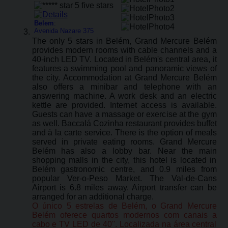
Belem
:
Avenida Nazare 375
The only 5 stars in Belém, Grand Mercure Belém
provides modern rooms with cable channels and a
40-inch LED TV. Located in Belém's central area, it
features a swimming pool and panoramic views of
the city. Accommodation at Grand Mercure Belém
also offers a minibar and telephone with an
answering machine. A work desk and an electric
kettle are provided. Internet access is available.
Guests can have a massage or exercise at the gym
as well. Baccalá Cozinha restaurant provides buffet
and à la carte service. There is the option of meals
served in private eating rooms. Grand Mercure
Belém has also a lobby bar. Near the main
shopping malls in the city, this hotel is located in
Belém gastronomic centre, and 0.9 miles from
popular Ver-o-Peso Market. The Val-de-Cans
Airport is 6.8 miles away. Airport transfer can be
arranged for an additional charge.
O único 5 estrelas de Belém, o Grand Mercure
Belém oferece quartos modernos com canais a
cabo e TV LED de 40''. Localizada na área central