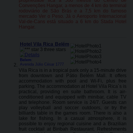
propriedade fica a 500 metros do Centro de
Convenções Hangar, a menos de 4 km do terminal
rodoviário de São Brás e a 7,5 km do famoso
mercado Ver o Peso. Já o Aeroporto Internacional
Val-de-Cans está situado a 6 km do Stada Hotel
Hangar.
Hotel Vila Rica Belém
Belem
:
Avenida Júlio César 1777
Vila Rica is in a tropical park only a 15-minute drive
from downtown and Pátio Belém Mall. It offers
accommodation with pool and Wi-Fi, plus free
parking. The accommodation at Hotel Vila Rica´s is
practical, providing en suite bathroom. It is air-
conditioned and equipped with minibar, cable TV
and telephone. Room service is 24/7. Guests can
play volleyball and soccer outdoors, or try the
billiards table in the games room. There is also a
lake for fishing. In a casual atmosphere, it is
possible to enjoy regional cuisine and a Brazilian
fruit cocktail at Biribah Restaurant. Refreshments