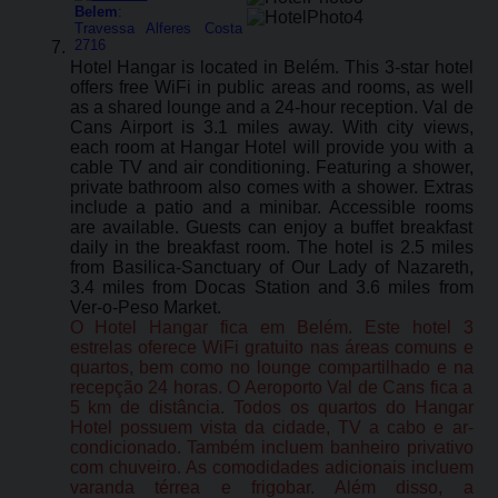
Belem
:
Travessa Alferes Costa
2716
Hotel Hangar is located in Belém. This 3-star hotel
offers free WiFi in public areas and rooms, as well
as a shared lounge and a 24-hour reception. Val de
Cans Airport is 3.1 miles away. With city views,
each room at Hangar Hotel will provide you with a
cable TV and air conditioning. Featuring a shower,
private bathroom also comes with a shower. Extras
include a patio and a minibar. Accessible rooms
are available. Guests can enjoy a buffet breakfast
daily in the breakfast room. The hotel is 2.5 miles
from Basilica-Sanctuary of Our Lady of Nazareth,
3.4 miles from Docas Station and 3.6 miles from
Ver-o-Peso Market.
O Hotel Hangar fica em Belém. Este hotel 3
estrelas oferece WiFi gratuito nas áreas comuns e
quartos, bem como no lounge compartilhado e na
recepção 24 horas. O Aeroporto Val de Cans fica a
5 km de distância. Todos os quartos do Hangar
Hotel possuem vista da cidade, TV a cabo e ar-
condicionado. Também incluem banheiro privativo
com chuveiro. As comodidades adicionais incluem
varanda térrea e frigobar. Além disso, a