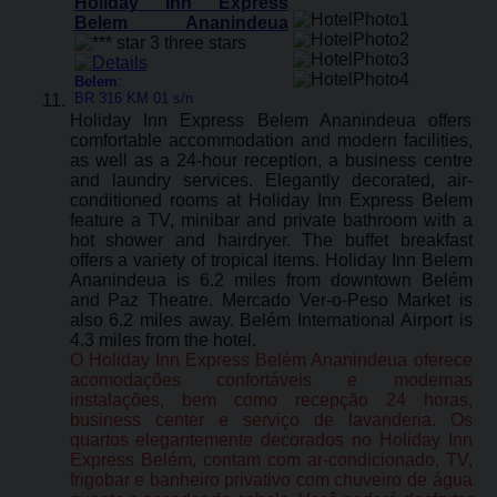
Holiday Inn Express
Belem Ananindeua
Belem
:
BR 316 KM 01 s/n
Holiday Inn Express Belem Ananindeua offers
comfortable accommodation and modern facilities,
as well as a 24-hour reception, a business centre
and laundry services. Elegantly decorated, air-
conditioned rooms at Holiday Inn Express Belem
feature a TV, minibar and private bathroom with a
hot shower and hairdryer. The buffet breakfast
offers a variety of tropical items. Holiday Inn Belem
Ananindeua is 6.2 miles from downtown Belém
and Paz Theatre. Mercado Ver-o-Peso Market is
also 6.2 miles away. Belém International Airport is
4.3 miles from the hotel.
O Holiday Inn Express Belém Ananindeua oferece
acomodações confortáveis ​​e modernas
instalações, bem como recepção 24 horas,
business center e serviço de lavanderia. Os
quartos elegantemente decorados no Holiday Inn
Express Belém, contam com ar-condicionado, TV,
frigobar e banheiro privativo com chuveiro de água