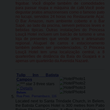
frigobar. Você dispõe também de comodidades
para passar roupa e máquina de café.Você pode
degustar pratos amazonenses como o famoso pato
no tucupi, servidos 24 horas no Restaurante Açaí.
O Bar Amazon, num ambiente coberto e o Bar
Sapé, ao lado da piscina, servem petiscos leves e
bebidas típicas. Outras instalações do Princesa
Louçã Hotel incluem um balcão de turismo e uma
loja de presentes que vende artes e artesanato
regional. Aluguel de carros e estacionamento
também podem ser providenciados. O Princesa
Louçã Hotel tem uma localização central, a 8
quarteirões de distância da Baía do Guajará e a
apenas um quarteirão da Avenida Nazaré.
Tulip Inn Batista
Campos
Belem
:
Rua Pres. Pernambuco, 116
Located next to Santa Trindade Church, in Belem,
the Batista Campos Hotel is 300 metres from Patio
Belem Shopping Centre. It offers free parking, and