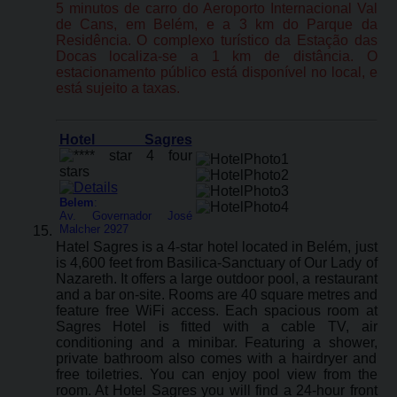
5 minutos de carro do Aeroporto Internacional Val
de Cans, em Belém, e a 3 km do Parque da
Residência. O complexo turístico da Estação das
Docas localiza-se a 1 km de distância. O
estacionamento público está disponível no local, e
está sujeito a taxas.
Hotel Sagres
Belem
:
Av. Governador José
Malcher 2927
Hatel Sagres is a 4-star hotel located in Belém, just
is 4,600 feet from Basilica-Sanctuary of Our Lady of
Nazareth. It offers a large outdoor pool, a restaurant
and a bar on-site. Rooms are 40 square metres and
feature free WiFi access. Each spacious room at
Sagres Hotel is fitted with a cable TV, air
conditioning and a minibar. Featuring a shower,
private bathroom also comes with a hairdryer and
free toiletries. You can enjoy pool view from the
room. At Hotel Sagres you will find a 24-hour front