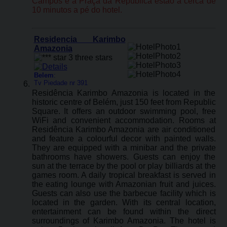
Campos e a Praça da República estão a cerca de
10 minutos a pé do hotel.
Residencia Karimbo
Amazonia
Belem
:
Tv Piedade nr 391
Residência Karimbo Amazonia is located in the
historic centre of Belém, just 150 feet from Republic
Square. It offers an outdoor swimming pool, free
WiFi and convenient accommodation. Rooms at
Residência Karimbo Amazonia are air conditioned
and feature a colourful decor with painted walls.
They are equipped with a minibar and the private
bathrooms have showers. Guests can enjoy the
sun at the terrace by the pool or play billiards at the
games room. A daily tropical breakfast is served in
the eating lounge with Amazonian fruit and juices.
Guests can also use the barbecue facility which is
located in the garden. With its central location,
entertainment can be found within the direct
surroundings of Karimbo Amazonia. The hotel is