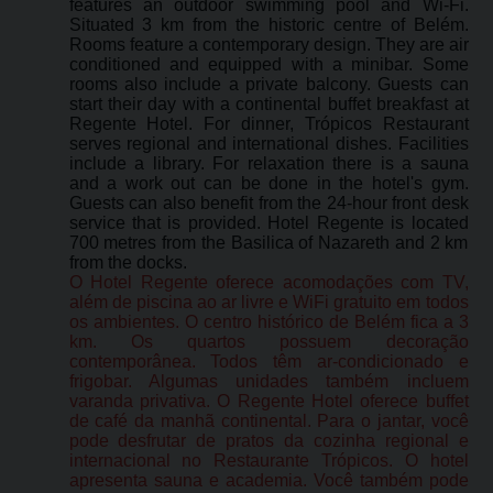
features an outdoor swimming pool and Wi-Fi.
Situated 3 km from the historic centre of Belém.
Rooms feature a contemporary design. They are air
conditioned and equipped with a minibar. Some
rooms also include a private balcony. Guests can
start their day with a continental buffet breakfast at
Regente Hotel. For dinner, Trópicos Restaurant
serves regional and international dishes. Facilities
include a library. For relaxation there is a sauna
and a work out can be done in the hotel's gym.
Guests can also benefit from the 24-hour front desk
service that is provided. Hotel Regente is located
700 metres from the Basilica of Nazareth and 2 km
from the docks.
O Hotel Regente oferece acomodações com TV,
além de piscina ao ar livre e WiFi gratuito em todos
os ambientes. O centro histórico de Belém fica a 3
km. Os quartos possuem decoração
contemporânea. Todos têm ar-condicionado e
frigobar. Algumas unidades também incluem
varanda privativa. O Regente Hotel oferece buffet
de café da manhã continental. Para o jantar, você
pode desfrutar de pratos da cozinha regional e
internacional no Restaurante Trópicos. O hotel
apresenta sauna e academia. Você também pode