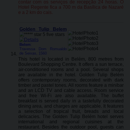
contar com os serviços de recepção 24 horas. O
Hotel Regente fica a 700 m da Basílica de Nazaré
e a 2 km do cais.
Golden Tulip Belem
Belem
:
Travessa Dom Romualdo
de Seixas, 1560
This hotel is located in Belém, 800 metres from
Boulevard Shopping Centre. It offers a sun terrace,
air-conditioned rooms and a pool. Several shops
are available in the hotel. Golden Tulip Belém
offers contemporary rooms, decorated with dark
timber and pastel tones. All rooms feature a minibar
and an LCD TV and cable access. Room service
and free Wi-Fi are also available. The buffet
breakfast is served daily in a tastefully decorated
dining area, and charges are applicable. It features
a selection of tropical fruit, breads and local
delicacies. The Golden Tulip Belém hotel serves
international and regional cuisines at the
restaurant. Besides the outdoor pool, guests can