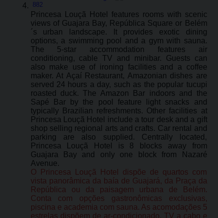
882
Princesa Louçã Hotel features rooms with scenic
views of Guajara Bay, República Square or Belém
´s urban landscape. It provides exotic dining
options, a swimming pool and a gym with sauna.
The 5-star accommodation features air
conditioning, cable TV and minibar. Guests can
also make use of ironing facilities and a coffee
maker. At Açaí Restaurant, Amazonian dishes are
served 24 hours a day, such as the popular tucupi
roasted duck. The Amazon Bar indoors and the
Sapé Bar by the pool feature light snacks and
typically Brazilian refreshments. Other facilities at
Princesa Louçã Hotel include a tour desk and a gift
shop selling regional arts and crafts. Car rental and
parking are also supplied. Centrally located,
Princesa Louçã Hotel is 8 blocks away from
Guajara Bay and only one block from Nazaré
Avenue.
O Princesa Louçã Hotel dispõe de quartos com
vista panorâmica da baía de Guajará, da Praça da
República ou da paisagem urbana de Belém.
Conta com opções gastronômicas exclusivas,
piscina e academia com sauna. As acomodações 5
estrelas dispõem de ar-condicionado, TV a cabo e