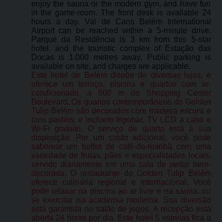
enjoy the sauna or the modern gym, and have fun
in the game-room. The front desk is available 24
hours a day. Val de Cans Belém International
Airport can be reached within a 5-minute drive.
Parque da Residência is 3 km from this 5-star
hotel, and the touristic complex of Estação das
Docas is 1.000 metres away. Public parking is
available on site, and charges are applicable.
Este hotel de Belém dispõe de diversas lojas, e
oferece um terraço, piscina e quartos com ar-
condicionado, a 800 m do Shopping Center
Boulevard. Os quartos contemporâneos do Golden
Tulip Belém são decorados com madeira escura e
tons pastéis, e incluem frigobar, TV LCD a cabo e
Wi-Fi gratuito. O serviço de quarto está à sua
disposição. Por um custo adicional, você pode
saborear um buffet de café-da-manhã com uma
variedade de frutas, pães e especialidades locais,
servido diariamente em uma sala de jantar bem-
decorada. O restaurante do Golden Tulip Belém
oferece culinária regional e internacional. Você
pode relaxar na piscina ao ar livre e na sauna, ou
se exercitar na academia moderna. Sua diversão
está garantida no salão de jogos. A recepção está
aberta 24 horas por dia. Este hotel 5 estrelas fica a