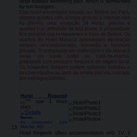
large outdoor swimming pool, which is surrounded
by sun loungers.
Este hotel encantador situado em Belém, no Pará,
oferece quartos com acesso gratuito à internet sem
fio (Wi-Fi), uma recepção 24 horas, piscina e
quartos com televisão de tela plana. A propriedade
fica próxima dos restaurantes e lojas de Belém. Os
quartos do Hotel Manacá apresentam decoração
simples, ar-condicionado, televisão e banheiro
privado. O restaurante em estilo rústico do Manacá
serve um vasto buffet de café-da-manhã,
preparado com produtos frescos e de origem local.
Os hóspedes também podem saborear bebidas e
lanches rápidos ao lado da ampla piscina, cercada
por espreguiçadeiras.
Hotel Regente
Belem
:
Av. Governador Jose
Malcher, 485
Hotel Regente offers accommodation with TV. It