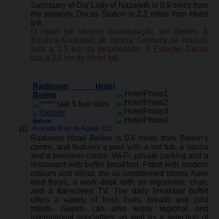
Sanctuary of Our Lady of Nazareth is 0.9 miles from
the property. Docas Station is 2.2 miles from Hotel
Ipê.
O Hotel Ipê oferece acomodação, em Belém. A
Basílica-Santuário de Nossa Senhora de Nazaré
está a 1,5 km da propriedade. A Estação Docas
fica a 3,6 km do Hotel Ipê.
Radisson Hotel
Belém
Belem
:
Avenida Bras de Aguiar 321
Radisson Hotel Belém is 0.6 miles from Belém’s
centre, and features a pool with a hot tub, a sauna
and a business centre. Wi-Fi, private parking and a
restaurant with buffet breakfast. Fitted with modern
colours and décor, the air-conditioned rooms have
tiled floors, a work desk with an ergonomic chair,
and a flat-screen TV. The daily breakfast buffet
offers a variety of fresh fruits, breads and cold
meats. Guests can also enjoy regional and
international specialties, as well as a selection of