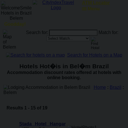
RailRoadFocus
Menu
Goodday!
Search for:
Match for:
Search for Hotels on a Map
Hotels Hot�is in Bel�m Brazil
Accommodation discount rates offered at hotels with
online booking.
Home
:
Brazil
:
Belem
Results 1 - 15 of 19
Stada Hotel Hangar