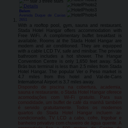
Belem
:
Avenida Duque de Caxias
2651
With a rooftop pool, gym, sauna and restaurant,
Stada Hotel Hangar offers accommodation with
Free WiFi. A complimentary buffet breakfast is
available. Rooms at the Stada Hotel Hangar are
modern and air conditioned. They are equipped
with a cable LCD TV, safe and minibar. The private
bathroom includes a hot shower. The Hangar
Convention Centre is only 1,650 feet away. São
Brás bus terminal is less than 2.5 miles from Stada
Hotel Hangar. The popular Ver o Peso market is
4.7 miles from this hotel and Val-de-Cans
International Airport is 3.7 miles away.
Dispondo de piscina na cobertura, academia,
sauna e restaurante, o Stada Hotel Hangar oferece
acomodações com Wi-Fi gratuito. Para sua
comodidade, um buffet de café da manhã também
é servido gratuitamente. Todos os modernos
quartos do Stada Hotel Hangar incluem ar-
condicionado, TV LCD a cabo, cofre, frigobar e
banheiro privativo com chuveiro de água quente. A