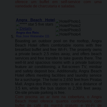
oferece um buffet em self-service com uma
variedade de charcutaria e saladas.
Angra Beach Hotel
Angra dos Reis
:
Rua Jose Watanabe 111
Boasting an outdoor pool on the rooftop, Angra
Beach Hotel offers comfortable rooms with free
breakfast buffet and free Wi-Fi. The property owns
a private beach 2.5 miles away, and offers beach
services and free transfer to take guests there. The
well-lit and spacious rooms with a private balcony
feature air conditioning, a flat-screen TV, minibar
and safety deposit box. Additionally, Angra Beach
Hotel offers meeting facilities and laundry service
for a surcharge. The hotel is 2,650 feet from Piratas
Mall. Angra dos Reis city centre is at a distance of
3.5 km, while the bus station is 2,300 feet away.
On-site private parking is free.
Com piscina ao ar livre na cobertura, o Angra
Beach Hotel oferece quartos confortáveis ​​com
buffet de café da manhã gratuito e Wi-Fi de