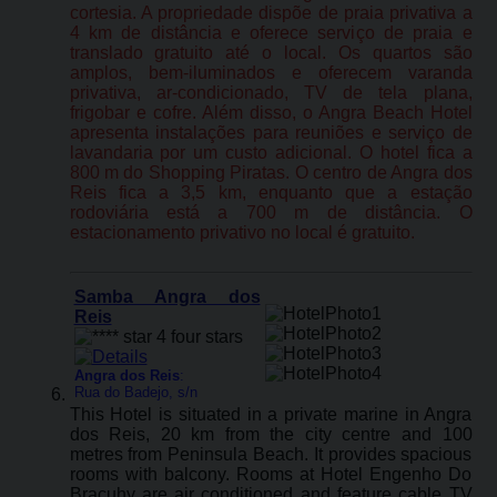
cortesia. A propriedade dispõe de praia privativa a
4 km de distância e oferece serviço de praia e
translado gratuito até o local. Os quartos são
amplos, bem-iluminados e oferecem varanda
privativa, ar-condicionado, TV de tela plana,
frigobar e cofre. Além disso, o Angra Beach Hotel
apresenta instalações para reuniões e serviço de
lavandaria por um custo adicional. O hotel fica a
800 m do Shopping Piratas. O centro de Angra dos
Reis fica a 3,5 km, enquanto que a estação
rodoviária está a 700 m de distância. O
estacionamento privativo no local é gratuito.
Samba Angra dos
Reis
Angra dos Reis
:
Rua do Badejo, s/n
This Hotel is situated in a private marine in Angra
dos Reis, 20 km from the city centre and 100
metres from Peninsula Beach. It provides spacious
rooms with balcony. Rooms at Hotel Engenho Do
Bracuhy are air conditioned and feature cable TV