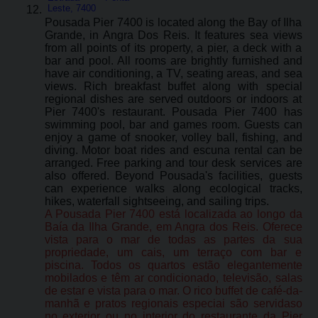
Leste, 7400
Pousada Pier 7400 is located along the Bay of Ilha
Grande, in Angra Dos Reis. It features sea views
from all points of its property, a pier, a deck with a
bar and pool. All rooms are brightly furnished and
have air conditioning, a TV, seating areas, and sea
views. Rich breakfast buffet along with special
regional dishes are served outdoors or indoors at
Pier 7400's restaurant. Pousada Pier 7400 has
swimming pool, bar and games room. Guests can
enjoy a game of snooker, volley ball, fishing, and
diving. Motor boat rides and escuna rental can be
arranged. Free parking and tour desk services are
also offered. Beyond Pousada's facilities, guests
can experience walks along ecological tracks,
hikes, waterfall sightseeing, and sailing trips.
A Pousada Pier 7400 está localizada ao longo da
Baía da Ilha Grande, em Angra dos Reis. Oferece
vista para o mar de todas as partes da sua
propriedade, um cais, um terraço com bar e
piscina. Todos os quartos estão elegantemente
mobilados e têm ar condicionado, televisão, salas
de estar e vista para o mar. O rico buffet de café-da-
manhã e pratos regionais especiai são servidaso
no exterior ou no interior do restaurante da Pier