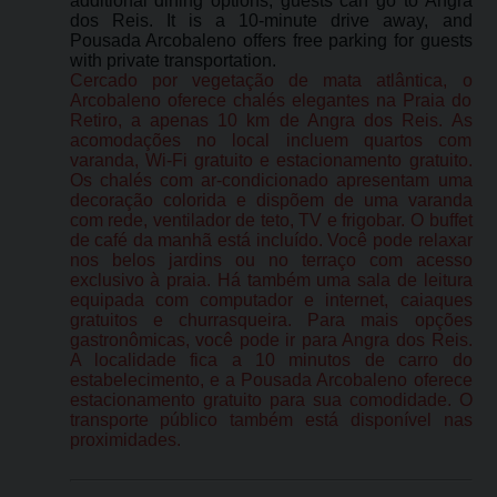
additional dining options, guests can go to Angra
dos Reis. It is a 10-minute drive away, and
Pousada Arcobaleno offers free parking for guests
with private transportation.
Cercado por vegetação de mata atlântica, o
Arcobaleno oferece chalés elegantes na Praia do
Retiro, a apenas 10 km de Angra dos Reis. As
acomodações no local incluem quartos com
varanda, Wi-Fi gratuito e estacionamento gratuito.
Os chalés com ar-condicionado apresentam uma
decoração colorida e dispõem de uma varanda
com rede, ventilador de teto, TV e frigobar. O buffet
de café da manhã está incluído. Você pode relaxar
nos belos jardins ou no terraço com acesso
exclusivo à praia. Há também uma sala de leitura
equipada com computador e internet, caiaques
gratuitos e churrasqueira. Para mais opções
gastronômicas, você pode ir para Angra dos Reis.
A localidade fica a 10 minutos de carro do
estabelecimento, e a Pousada Arcobaleno oferece
estacionamento gratuito para sua comodidade. O
transporte público também está disponível nas
proximidades.