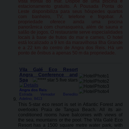
vista frontal do mar. Dispõe de uma piscina e
estacionamento gratuito. A Pousada Ponta do
Leste disponibiliza para seus hóspedes quartos
com banheiro, TV, telefone e frigobar. A
propriedade oferece ainda uma piscina
panorâmica com churrasqueira, além de sauna e
salão de jogos. O restaurante serve especialidades
locais à base de frutos do mar e carnes. O hotel
está localizado a 9 km da maravilhosa Ilha Grande
e a 22 km do centro de Angra dos Reis. Há um
ponto de ônibus a apenas 50 m da propriedade.
Vila Galé Eco Resort
Angra Conference and
Spa
Angra dos Reis
:
Estrada Vereador Benedito
Adelino, 8413
This 5-star eco resort is set in Atlantic Forest and
overlooks Praia de Tangua Beach. All its air-
conditioned rooms have balconies with views of
the sea, mountains or the pool. The Vila Galé Eco
Resort has a 1500 square metre water park, with