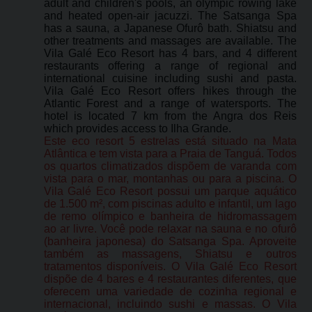
adult and children's pools, an olympic rowing lake
and heated open-air jacuzzi. The Satsanga Spa
has a sauna, a Japanese Ofurô bath. Shiatsu and
other treatments and massages are available. The
Vila Galé Eco Resort has 4 bars, and 4 different
restaurants offering a range of regional and
international cuisine including sushi and pasta.
Vila Galé Eco Resort offers hikes through the
Atlantic Forest and a range of watersports. The
hotel is located 7 km from the Angra dos Reis
which provides access to Ilha Grande.
Este eco resort 5 estrelas está situado na Mata
Atlântica e tem vista para a Praia de Tanguá. Todos
os quartos climatizados dispõem de varanda com
vista para o mar, montanhas ou para a piscina. O
Vila Galé Eco Resort possui um parque aquático
de 1.500 m², com piscinas adulto e infantil, um lago
de remo olímpico e banheira de hidromassagem
ao ar livre. Você pode relaxar na sauna e no ofurô
(banheira japonesa) do Satsanga Spa. Aproveite
também as massagens, Shiatsu e outros
tratamentos disponíveis. O Vila Galé Eco Resort
dispõe de 4 bares e 4 restaurantes diferentes, que
oferecem uma variedade de cozinha regional e
internacional, incluindo sushi e massas. O Vila