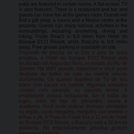
patio are featured in certain rooms. A flat-screen TV
is also featured. There is a restaurant and bar and
guests can have fun at the games room. Guests will
find a gift shop, a sauna and a fitness centre at the
property. Guests can enjoy various activities in the
surroundings, including snorkeling, diving and
hiking. Frade Beach is 6.8 miles from Hotel do
Bosque ECO Resort, while Bracuhy is 9.9 miles
away. Free private parking is available on site.
Dispondo de piscina ao ar livre e área de praia
privativa, o Hotel do Bosque ECO Resort está
localizado em Angra dos Reis, no estado do Rio de
Janeiro. Há WiFi gratuito disponível e você pode
desfrutar do buffet de café da manhã servido
diariamente. Os quartos dispõem de TV de tela
plana com canais via satélite. Algumas unidades
contam com varanda ou varanda térrea. A
propriedade possui restaurante, bar e salão de
jogos, além de loja de presentes, sauna e
academia. Você pode praticar diversas atividades
na região, como mergulho, mergulho com snorkel e
trilhas a pé. A Praia do Frade fica a 11 km do Hotel
do Bosque ECO Resort, e Bracuhy está a 16 km de
distância. Há estacionamento privativo gratuito
disponível no local.