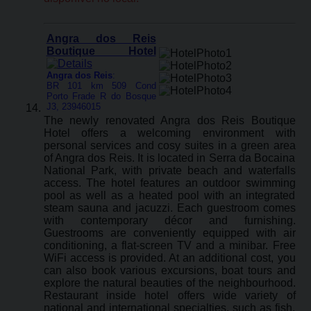
Angra dos Reis
Boutique Hotel
Angra dos Reis
:
BR 101 km 509 Cond
Porto Frade R do Bosque
J3, 23946015
The newly renovated Angra dos Reis Boutique
Hotel offers a welcoming environment with
personal services and cosy suites in a green area
of Angra dos Reis. It is located in Serra da Bocaina
National Park, with private beach and waterfalls
access. The hotel features an outdoor swimming
pool as well as a heated pool with an integrated
steam sauna and jacuzzi. Each guestroom comes
with contemporary décor and furnishing.
Guestrooms are conveniently equipped with air
conditioning, a flat-screen TV and a minibar. Free
WiFi access is provided. At an additional cost, you
can also book various excursions, boat tours and
explore the natural beauties of the neighbourhood.
Restaurant inside hotel offers wide variety of
national and international specialties, such as fish,