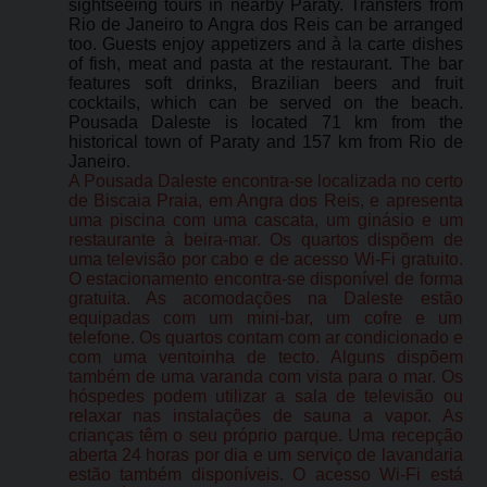
sightseeing tours in nearby Paraty. Transfers from
Rio de Janeiro to Angra dos Reis can be arranged
too. Guests enjoy appetizers and à la carte dishes
of fish, meat and pasta at the restaurant. The bar
features soft drinks, Brazilian beers and fruit
cocktails, which can be served on the beach.
Pousada Daleste is located 71 km from the
historical town of Paraty and 157 km from Rio de
Janeiro.
A Pousada Daleste encontra-se localizada no certo
de Biscaia Praia, em Angra dos Reis, e apresenta
uma piscina com uma cascata, um ginásio e um
restaurante à beira-mar. Os quartos dispõem de
uma televisão por cabo e de acesso Wi-Fi gratuito.
O estacionamento encontra-se disponível de forma
gratuita. As acomodações na Daleste estão
equipadas com um mini-bar, um cofre e um
telefone. Os quartos contam com ar condicionado e
com uma ventoinha de tecto. Alguns dispõem
também de uma varanda com vista para o mar. Os
hóspedes podem utilizar a sala de televisão ou
relaxar nas instalações de sauna a vapor. As
crianças têm o seu próprio parque. Uma recepção
aberta 24 horas por dia e um serviço de lavandaria
estão também disponíveis. O acesso Wi-Fi está