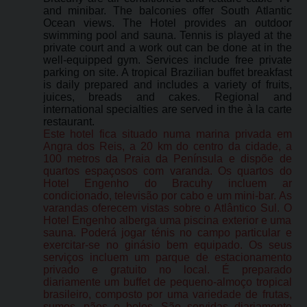
and minibar. The balconies offer South Atlantic
Ocean views. The Hotel provides an outdoor
swimming pool and sauna. Tennis is played at the
private court and a work out can be done at in the
well-equipped gym. Services include free private
parking on site. A tropical Brazilian buffet breakfast
is daily prepared and includes a variety of fruits,
juices, breads and cakes. Regional and
international specialties are served in the à la carte
restaurant.
Este hotel fica situado numa marina privada em
Angra dos Reis, a 20 km do centro da cidade, a
100 metros da Praia da Península e dispõe de
quartos espaçosos com varanda. Os quartos do
Hotel Engenho do Bracuhy incluem ar
condicionado, televisão por cabo e um mini-bar. As
varandas oferecem vistas sobre o Atlântico Sul. O
Hotel Engenho alberga uma piscina exterior e uma
sauna. Poderá jogar ténis no campo particular e
exercitar-se no ginásio bem equipado. Os seus
serviços incluem um parque de estacionamento
privado e gratuito no local. É preparado
diariamente um buffet de pequeno-almoço tropical
brasileiro, composto por uma variedade de frutas,
sumos, pães e bolos. São servidas diariamente