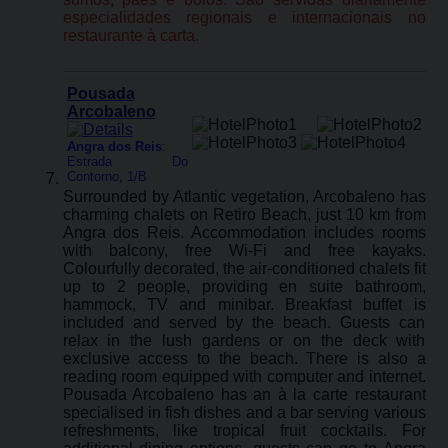
especialidades regionais e internacionais no
restaurante à carta.
Pousada
Arcobaleno
Angra dos Reis
:
Estrada Do
Contorno, 1/B
Surrounded by Atlantic vegetation, Arcobaleno has
charming chalets on Retiro Beach, just 10 km from
Angra dos Reis. Accommodation includes rooms
with balcony, free Wi-Fi and free kayaks.
Colourfully decorated, the air-conditioned chalets fit
up to 2 people, providing en suite bathroom,
hammock, TV and minibar. Breakfast buffet is
included and served by the beach. Guests can
relax in the lush gardens or on the deck with
exclusive access to the beach. There is also a
reading room equipped with computer and internet.
Pousada Arcobaleno has an à la carte restaurant
specialised in fish dishes and a bar serving various
refreshments, like tropical fruit cocktails. For