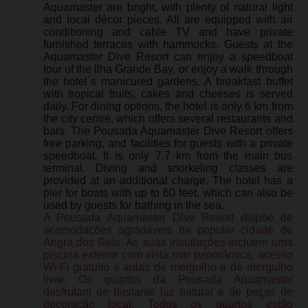
Aquamaster are bright, with plenty of natural light
and local décor pieces. All are equipped with air
conditioning and cable TV and have private
furnished terraces with hammocks. Guests at the
Aquamaster Dive Resort can enjoy a speedboat
tour of the Ilha Grande Bay, or enjoy a walk through
the hotel´s manicured gardens. A breakfast buffet
with tropical fruits, cakes and cheeses is served
daily. For dining options, the hotel is only 6 km from
the city centre, which offers several restaurants and
bars. The Pousada Aquamaster Dive Resort offers
free parking, and facilities for guests with a private
speedboat. It is only 7.7 km from the main bus
terminal. Diving and snorkeling classes are
provided at an additional charge. The hotel has a
pier for boats with up to 60 feet, which can also be
used by guests for bathing in the sea.
A Pousada Aquamaster Dive Resort dispõe de
acomodações agradáveis na popular cidade de
Angra dos Reis. As suas instalações incluem uma
piscina exterior com vista mar panorâmica, acesso
Wi-Fi gratuito e aulas de mergulho e de mergulho
livre. Os quartos da Pousada Aquamaster
desfrutam de bastante luz natural e de peças de
decoração local. Todos os quartos estão