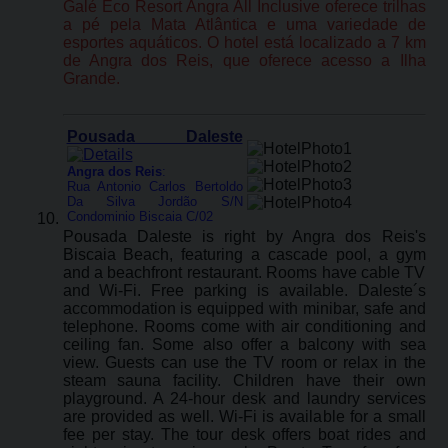
Galé Eco Resort Angra All Inclusive oferece trilhas
a pé pela Mata Atlântica e uma variedade de
esportes aquáticos. O hotel está localizado a 7 km
de Angra dos Reis, que oferece acesso a Ilha
Grande.
Pousada Daleste
Angra dos Reis
:
Rua Antonio Carlos Bertoldo
Da Silva Jordão S/N
Condominio Biscaia C/02
Pousada Daleste is right by Angra dos Reis's
Biscaia Beach, featuring a cascade pool, a gym
and a beachfront restaurant. Rooms have cable TV
and Wi-Fi. Free parking is available. Daleste´s
accommodation is equipped with minibar, safe and
telephone. Rooms come with air conditioning and
ceiling fan. Some also offer a balcony with sea
view. Guests can use the TV room or relax in the
steam sauna facility. Children have their own
playground. A 24-hour desk and laundry services
are provided as well. Wi-Fi is available for a small
fee per stay. The tour desk offers boat rides and