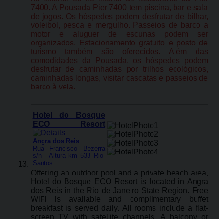
7400. A Pousada Pier 7400 tem piscina, bar e sala
de jogos. Os hóspedes podem desfrutar de bilhar,
voleibol, pesca e mergulho. Passeios de barco a
motor e aluguer de escunas podem ser
organizados. Estacionamento gratuito e posto de
turismo também são oferecidos. Além das
comodidades da Pousada, os hóspedes podem
desfrutar de caminhadas por trilhos ecológicos,
caminhadas longas, visitar cascatas e passeios de
barco à vela.
Hotel do Bosque
ECO Resort
Angra dos Reis
:
Rua Francisco Bezerra
s/n - Altura km 533 Rio-
Santos
Offering an outdoor pool and a private beach area,
Hotel do Bosque ECO Resort is located in Angra
dos Reis in the Rio de Janeiro State Region. Free
WiFi is available and complimentary buffet
breakfast is served daily. All rooms include a flat-
screen TV with satellite channels. A balcony or