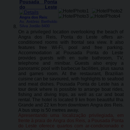
Pousada Ponta
do Leste
Angra dos Reis
:
Av. Antônio Bertholdo
Silva Jordão 8400
On a privileged location overlooking the beach of
Angra dos Reis, Ponta do Leste offers air-
conditioned rooms with frontal sea view. It also
features free Wi-Fi, pool and free parking.
Accommodation at Pousada Ponta do Leste
provides guests with en suite bathroom, TV,
telephone and minibar. Guests also enjoy a
panoramic pool with barbecue facilities, plus sauna
and games room. At the restaurant, Brazilian
cuisine can be savoured, with highlights to seafood
and meat dishes. Pousada Ponta do Leste has a
tour desk where is possible to arrange boat rides,
fishing and diving trips, as well as car and boat
rental. The hotel is located 9 km from beautiful Ilha
Grande and 22 km from downtown Angra dos Reis.
A bus stop is 50 metres away.
Apresentando uma localização privilegiada, em
frente à praia de Angra dos Reis, a Pousada Ponta
do Leste oferece quartos com ar-condicionado e