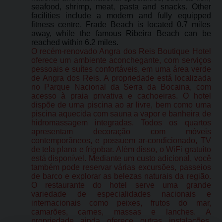
seafood, shrimp, meat, pasta and snacks. Other
facilities include a modern and fully equipped
fitness centre. Frade Beach is located 0.7 miles
away, while the famous Ribeira Beach can be
reached within 6.2 miles.
O recém-renovado Angra dos Reis Boutique Hotel
oferece um ambiente aconchegante, com serviços
pessoais e suítes confortáveis, em uma área verde
de Angra dos Reis. A propriedade está localizada
no Parque Nacional da Serra da Bocaina, com
acesso à praia privativa e cachoeiras. O hotel
dispõe de uma piscina ao ar livre, bem como uma
piscina aquecida com sauna a vapor e banheira de
hidromassagem integradas. Todos os quartos
apresentam decoração com móveis
contemporâneos, e possuem ar-condicionado, TV
de tela plana e frigobar. Além disso, o WiFi gratuito
está disponível. Mediante um custo adicional, você
também pode reservar várias excursões, passeios
de barco e explorar as belezas naturais da região.
O restaurante do hotel serve uma grande
variedade de especialidades nacionais e
internacionais como peixes, frutos do mar,
camarões, carnes, massas e lanches. A
propriedade ainda oferece outras instalações,