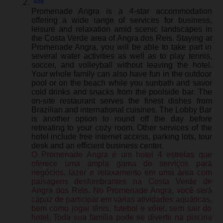
488
Promenade Angra is a 4-star accommodation
offering a wide range of services for business,
leisure and relaxation amid scenic landscapes in
the Costa Verde area of Angra dos Reis. Staying at
Promenade Angra, you will be able to take part in
several water activities as well as to play tennis,
soccer, and volleyball without leaving the hotel.
Your whole family can also have fun in the outdoor
pool or on the beach while you sunbath and savor
cold drinks and snacks from the poolside bar. The
on-site restaurant serves the finest dishes from
Brazilian and international cuisines. The Lobby Bar
is another option to round off the day before
retreating to your cozy room. Other services of the
hotel include free internet access, parking lots, tour
desk and an efficient business center.
O Promenade Angra é um hotel 4 estrelas que
oferece uma ampla gama de serviços para
negócios, lazer e relaxamento em uma área com
paisagens deslumbrantes na Costa Verde de
Angra dos Reis. No Promenade Angra, você será
capaz de participar em várias atividades aquáticas,
bem como jogar tênis, futebol e vôlei, sem sair do
hotel. Toda sua família pode se divertir na piscina