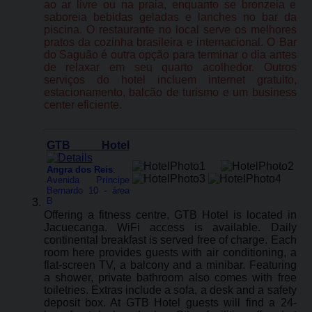
ao ar livre ou na praia, enquanto se bronzeia e
saboreia bebidas geladas e lanches no bar da
piscina. O restaurante no local serve os melhores
pratos da cozinha brasileira e internacional. O Bar
do Saguão é outra opção para terminar o dia antes
de relaxar em seu quarto acolhedor. Outros
serviços do hotel incluem internet gratuito,
estacionamento, balcão de turismo e um business
center eficiente.
GTB Hotel
Angra dos Reis
:
Avenida Príncipe
Bernardo 10 - área
B
Offering a fitness centre, GTB Hotel is located in
Jacuecanga. WiFi access is available. Daily
continental breakfast is served free of charge. Each
room here provides guests with air conditioning, a
flat-screen TV, a balcony and a minibar. Featuring
a shower, private bathroom also comes with free
toiletries. Extras include a sofa, a desk and a safety
deposit box. At GTB Hotel guests will find a 24-