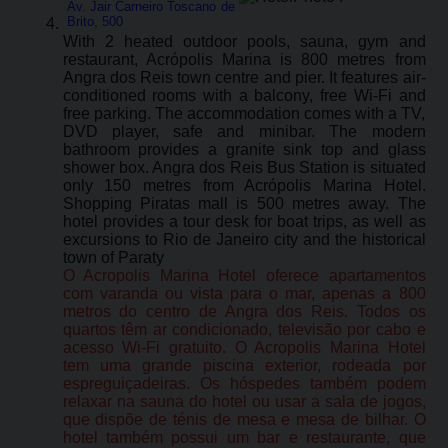
Av. Jair Carneiro Toscano de
Brito, 500
With 2 heated outdoor pools, sauna, gym and
restaurant, Acrópolis Marina is 800 metres from
Angra dos Reis town centre and pier. It features air-
conditioned rooms with a balcony, free Wi-Fi and
free parking. The accommodation comes with a TV,
DVD player, safe and minibar. The modern
bathroom provides a granite sink top and glass
shower box. Angra dos Reis Bus Station is situated
only 150 metres from Acrópolis Marina Hotel.
Shopping Piratas mall is 500 metres away. The
hotel provides a tour desk for boat trips, as well as
excursions to Rio de Janeiro city and the historical
town of Paraty
O Acropolis Marina Hotel oferece apartamentos
com varanda ou vista para o mar, apenas a 800
metros do centro de Angra dos Reis. Todos os
quartos têm ar condicionado, televisão por cabo e
acesso Wi-Fi gratuito. O Acropolis Marina Hotel
tem uma grande piscina exterior, rodeada por
espreguiçadeiras. Os hóspedes também podem
relaxar na sauna do hotel ou usar a sala de jogos,
que dispõe de ténis de mesa e mesa de bilhar. O
hotel também possui um bar e restaurante, que