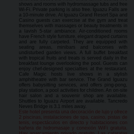
shows and rooms with hydromassage tubs and free
Wi-Fi. Private parking is also free. Iguazu Falls are
a 10-minute drive. At Iguazu Grand Resort Spa and
Casino guests can exercise at the gym and treat
themselves with massages or beauty treatments in
a lavish 5-star ambiance. Air-conditioned rooms
have French style furniture, elegant draped curtains
and are fully carpeted. They are equipped with
seating areas, minibars and balconies with
undisturbed garden views. A full buffet breakfast
with tropical fruits and treats is served daily in the
breakfast lounge overlooking the pool. Guests can
enjoy chef-designed specialties at the restaurant.
Cafe Magic hosts live shows in a stylish
amphitheatre with bar service. The Grand Iguazu
offers babysitting services, and offers ping-pong,
play station, a pool activities for children. An on-site
hair salon and a souvenir shop are available.
Shuttles to Iguazu Airport are available. Tancredo
Neves Bridge is 3.1 miles away.
Este hotel presenta una decoración de lujo y ofrece
2 piscinas, instalaciones de spa, casino, pistas de
tenis, espectáculos en directo y habitaciones con
bañera de hidromasaje y conexión WiFi gratuita.
Hay aparcamiento privado gratuito. Las cataratas