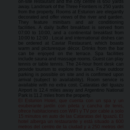
on-site restaurant and the city centre is 650 yards
away. Landmark of the Three Frontiers is 250 yards
from the property. Rooms at Esturion are elegantly
decorated and offer views of the river and garden.
They feature minibars and air conditioning
facilities. A daily buffet breakfast is served from
07:00 to 10:00, and a continental breakfast from
10:00 to 12:00 . Local and international dishes can
be ordered at Caviar Restaurant, which boasts
warm and picturesque décor. Drinks from the bar
can be enjoyed on the terrace. Spa facilities
include sauna and massage rooms. Guest can play
tennis or table tennis. The 24-hour front desk can
provide tourism to explore the area. Free outdoor
parking is possible on site and is confirmed upon
arrival (subject to availability). Room service is
available with no extra cost. Cataratas del Iguazu
Airport is 12.4 miles away and Argentino National
Park is 11.2 miles from the property.
El Esturion Hotel, que cuenta con un spa y un
exuberante jardín con pileta y cancha de tenis,
ofrece habitaciones con WiFi y TV por cable a solo
15 minutos en auto de las Cataratas del Iguazú. El
hotel alberga un restaurante y está situado a 600
metros del centro de la ciudad y a 250 metros del