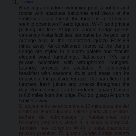
Lorenzo
Boasting an outdoor swimming pool, a hot tub and
rooms with spacious balconies and views of the
subtropical rain forest, the lodge is a 10-minute
walk to downtown Puerto Iguazu. Wi-Fi and private
parking are free. At Iguazu Jungle Lodge guests
can enjoy 4-star facilities, sunbathe by the pool and
arrange trips to the celebrated Iguazu Falls,9.9
miles away. Air-conditioned rooms at the Jungle
Lodge are styled in a warm palette and feature
elegant wood furnishings, flat-screen TVs and
private balconies with wrought-iron loungers.
Laundry services are available. A continental
breakfast with seasonal fruits and treats can be
enjoyed at the poolside terrace. The bar offers light
lunches, fresh juices and snacks throughout the
day. Room service can be ordered. Iguazu Casino
is 0.6 miles from the lodge. Foz do Iguaçu Airport is
5 miles away.
El alojamiento se encuentra a 10 minutos a pie del
centro de Puerto Iguazú. Ofrece pileta al aire libre,
bañera de hidromasaje y habitaciones con
balcones amplios y vistas a la selva subtropical.
También hay conexión Wi-Fi y estacionamiento
privado gratuitos. El Iguazu Jungle Lodge cuenta