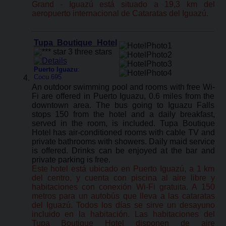
Grand - Iguazú está situado a 19,3 km del
aeropuerto internacional de Cataratas del Iguazú.
Tupa Boutique Hotel
Puerto Iguazu
:
Cocu 695
An outdoor swimming pool and rooms with free Wi-
Fi are offered in Puerto Iguazu, 0.6 miles from the
downtown area. The bus going to Iguazu Falls
stops 150 from the hotel and a daily breakfast,
served in the room, is included. Tupa Boutique
Hotel has air-conditioned rooms with cable TV and
private bathrooms with showers. Daily maid service
is offered. Drinks can be enjoyed at the bar and
private parking is free.
Este hotel está ubicado en Puerto Iguazú, a 1 km
del centro, y cuenta con piscina al aire libre y
habitaciones con conexión Wi-Fi gratuita. A 150
metros para un autobús que lleva a las cataratas
del Iguazú. Todos los días se sirve un desayuno
incluido en la habitación. Las habitaciones del
Tupa Boutique Hotel disponen de aire