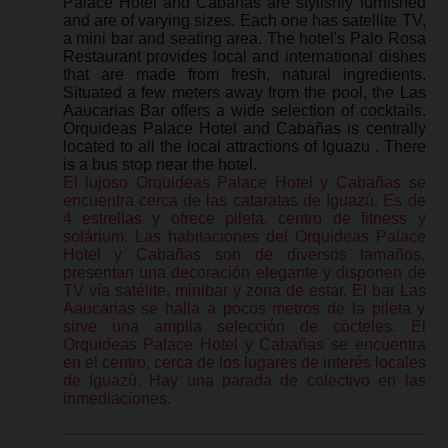
Palace Hotel and Cabañas are stylishly furnished
and are of varying sizes. Each one has satellite TV,
a mini bar and seating area. The hotel's Palo Rosa
Restaurant provides local and international dishes
that are made from fresh, natural ingredients.
Situated a few meters away from the pool, the Las
Aaucarias Bar offers a wide selection of cocktails.
Orquideas Palace Hotel and Cabañas is centrally
located to all the local attractions of Iguazu . There
is a bus stop near the hotel.
El lujoso Orquideas Palace Hotel y Cabañas se
encuentra cerca de las cataratas de Iguazú. Es de
4 estrellas y ofrece pileta, centro de fitness y
solárium. Las habitaciones del Orquideas Palace
Hotel y Cabañas son de diversos tamaños,
presentan una decoración elegante y disponen de
TV vía satélite, minibar y zona de estar. El bar Las
Aaucarias se halla a pocos metros de la pileta y
sirve una amplia selección de cócteles. El
Orquideas Palace Hotel y Cabañas se encuentra
en el centro, cerca de los lugares de interés locales
de Iguazú. Hay una parada de colectivo en las
inmediaciones.