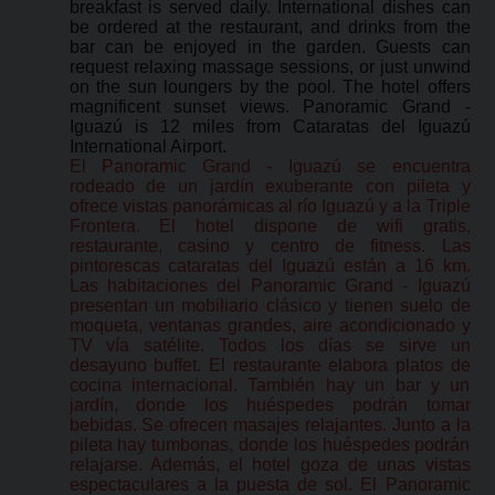
breakfast is served daily. International dishes can
be ordered at the restaurant, and drinks from the
bar can be enjoyed in the garden. Guests can
request relaxing massage sessions, or just unwind
on the sun loungers by the pool. The hotel offers
magnificent sunset views. Panoramic Grand -
Iguazú is 12 miles from Cataratas del Iguazú
International Airport.
El Panoramic Grand - Iguazú se encuentra
rodeado de un jardín exuberante con pileta y
ofrece vistas panorámicas al río Iguazú y a la Triple
Frontera. El hotel dispone de wifi gratis,
restaurante, casino y centro de fitness. Las
pintorescas cataratas del Iguazú están a 16 km.
Las habitaciones del Panoramic Grand - Iguazú
presentan un mobiliario clásico y tienen suelo de
moqueta, ventanas grandes, aire acondicionado y
TV vía satélite. Todos los días se sirve un
desayuno buffet. El restaurante elabora platos de
cocina internacional. También hay un bar y un
jardín, donde los huéspedes podrán tomar
bebidas. Se ofrecen masajes relajantes. Junto a la
pileta hay tumbonas, donde los huéspedes podrán
relajarse. Además, el hotel goza de unas vistas
espectaculares a la puesta de sol. El Panoramic