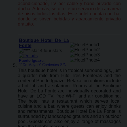
acondicionado, TV por cable y baño privado con
ducha. Además, se ofrece un servicio de camarera
de pisos todos los días. Este hotel cuenta con bar
donde se sirven bebidas y aparcamiento privado
gratuito.
Boutique Hotel De La
Fonte
Puerto Iguazu
:
1' De Mayo Y Corrientes S/N
This boutique hotel is in tropical surroundings, just
a quarter mile from Hito Tres Fronteras and the
center of Puerto Iguazu. Relaxation options include
a hot tub and a solarium. Rooms at the Boutique
Hotel De La Fonte are individually decorated and
have an LCD TV, free Wi-Fi and air conditioning.
The hotel has a restaurant which serves local
cuisine and a bar, where guests can enjoy drinks
and refreshments. Boutique Hotel De La Fonte is
surrounded by landscaped grounds and an outdoor
pool. Guests can also enjoy a range of massages
from the hotel’s masseurs.