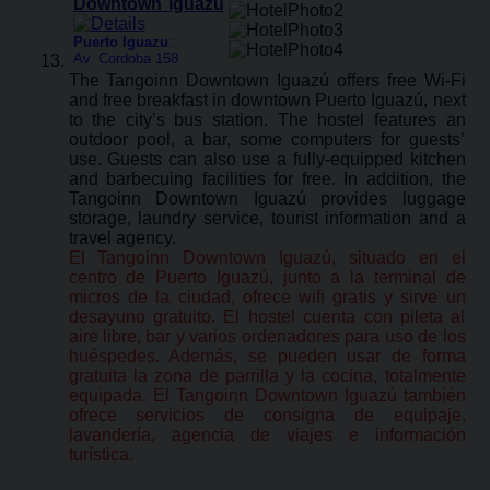
Downtown Iguazú
Puerto Iguazu
:
Av. Cordoba 158
The Tangoinn Downtown Iguazú offers free Wi-Fi
and free breakfast in downtown Puerto Iguazú, next
to the city’s bus station. The hostel features an
outdoor pool, a bar, some computers for guests’
use. Guests can also use a fully-equipped kitchen
and barbecuing facilities for free. In addition, the
Tangoinn Downtown Iguazú provides luggage
storage, laundry service, tourist information and a
travel agency.
El Tangoinn Downtown Iguazú, situado en el
centro de Puerto Iguazú, junto a la terminal de
micros de la ciudad, ofrece wifi gratis y sirve un
desayuno gratuito. El hostel cuenta con pileta al
aire libre, bar y varios ordenadores para uso de los
huéspedes. Además, se pueden usar de forma
gratuita la zona de parrilla y la cocina, totalmente
equipada. El Tangoinn Downtown Iguazú también
ofrece servicios de consigna de equipaje,
lavandería, agencia de viajes e información
turística.