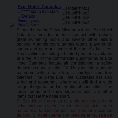
Exe Hotel Cataratas
Puerto Iguazu
:
Ruta 12 Km 4
Situated near the Selva Misionera forest, Exe Hotel
Cataratas provides intense contact with nature,
great swimming pools and several other leisure
options. A tennis court, games rooms, playground,
sauna and gym are some of the hotel's facilities.
Spa facilities including a heated pool are available
at a fee. All of the comfortable guestrooms at Exe
Hotel Cataratas feature air conditioning, a safety
deposit box and a cable TV. They include a private
bathroom with a bath tub, a hairdryer and free
toiletries. The 5-star Exe Hotel Cataratas has also
a bar and restaurant, where you will find a wide
range of regional and international specialties. The
large rooms and knowledgeable staff are other
items that set the hotel apart.
El Exe Hotel Cataratas está situado cerca de la
selva misionera y ofrece un intenso contacto con la
naturaleza, fantásticas piscinas y varias opciones
de ocio. El hotel cuenta con pista de tenis, sala de