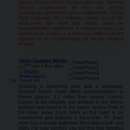
juegos, parque infantil, sauna y gimnasio. También
alberga instalaciones de spa con piscina
climatizada, disponibles por un suplemento. El Exe
Hotel Cataratas, de 5 estrellas, cuenta con un bar
restaurante que sirve una amplia gama de
especialidades regionales e internacionales. Las
habitaciones amplias y el personal profesional son
algunas de las características por las que destaca
el hotel.
Hotel Guaminí Misión
Puerto Iguazú
:
ParanÁ S/N
Boasting a swimming pool and a restaurant,
Guaminí Misión Hotel offers accommodation in
Puerto Iguazú, 1.7 miles from Iguazu Casino.
Guests at the property can workout in the fitness
facilities and unwind in the sauna. Iguazu Falls is
9.9 miles away. Each room at this hotel is air
conditioned and features a flat-screen TV. Each
room has a private bathroom fitted with a bath and
bidet. For your comfort, you will find free toiletries