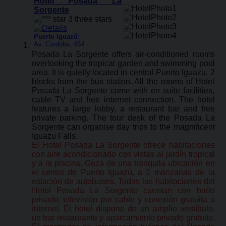
Hotel Posada La
Sorgente
Puerto Iguazú
:
Av. Cordoba, 454
Posada La Sorgente offers air-conditioned rooms
overlooking the tropical garden and swimming pool
area. It is quietly located in central Puerto Iguazu, 2
blocks from the bus station. All the rooms of Hotel
Posada La Sorgente come with en suite facilities,
cable TV and free internet connection. The hotel
features a large lobby, a restaurant bar and free
private parking. The tour desk of the Posada La
Sorgente can organise day trips to the magnificent
Iguazu Falls.
El Hotel Posada La Sorgente ofrece habitaciones
con aire acondicionado con vistas al jardín tropical
y a la piscina. Goza de una tranquila ubicación en
el centro de Puerto Iguazú, a 2 manzanas de la
estación de autobuses. Todas las habitaciones del
Hotel Posada La Sorgente cuentan con baño
privado, televisión por cable y conexión gratuita a
Internet. El hotel dispone de un amplio vestíbulo,
un bar restaurante y aparcamiento privado gratuito.