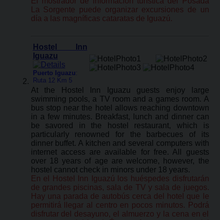
El mostrador de información turística del Posada
La Sorgente puede organizar excursiones de un
día a las magníficas cataratas de Iguazú.
Hostel Inn
Iguazu
Puerto Iguazu
:
Ruta 12 Km 5
At the Hostel Inn Iguazu guests enjoy large
swimming pools, a TV room and a games room. A
bus stop near the hotel allows reaching downtown
in a few minutes. Breakfast, lunch and dinner can
be savored in the hostel restaurant, which is
particularly renowned for the barbecues of its
dinner buffet. A kitchen and several computers with
internet access are available for free. All guests
over 18 years of age are welcome, however, the
hostel cannot check in minors under 18 years.
En el Hostel Inn Iguazú los huéspedes disfrutarán
de grandes piscinas, sala de TV y sala de juegos.
Hay una parada de autobús cerca del hotel que le
permitirá llegar al centro en pocos minutos. Podrá
disfrutar del desayuno, el almuerzo y la cena en el