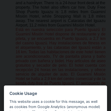
and a hairdryer. There is a 24-hour front desk at the
property. The hotel also offers car hire. Duty Free
Shop Puerto Iguazu is 1.8 miles from Guaminí
Misión Hotel, while Shopping Mall is 1.8 miles
away. The nearest airport is Cataratas del Iguazu
Airport, 11.2 miles from Guaminí Misión Hotel.
Está en nuestra selección para Puerto Iguazú El
Guaminí Misión Hotel dispone de restaurante y de
pileta, y se encuentra en Puerto Iguazú, a 2,7 km
del casino Iguazú. Hay instalaciones de fitness en
el alojamiento, y las cataratas del Iguazú están a
16 km. Todas las habitaciones de este hotel tienen
aire acondicionado, TV de pantalla plana y baño
privado con bañera y bidet. Hay artículos de aseo
gratuitos y secador de pelo. El hotel cuenta con
recepción 24 horas en las instalaciones, y ofrece
servicio de alquiler de auto. El Guaminí Misión
Hotel se halla a 2,9 km del centro comercial y de la
tienda duty-free de Puerto Iguazú. El aeropuerto de
Cataratas del Iguazú es el más cercano y está a 18
km del Guaminí Misión Hotel.
Cookie Usage
This website uses a cookie for this message, as well
as cookies from Google Analytics (anonymous model)