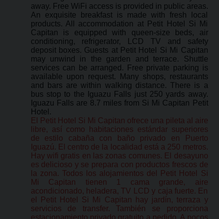
away. Free WiFi access is provided in public areas.
An exquisite breakfast is made with fresh local
products. All accommodation at Petit Hotel Si Mi
Capitan is equipped with queen-size beds, air
conditioning, refrigerator, LCD TV and safety
deposit boxes. Guests at Petit Hotel Si Mi Capitan
may unwind in the garden and terrace. Shuttle
services can be arranged. Free private parking is
available upon request. Many shops, restaurants
and bars are within walking distance. There is a
bus stop to the Iguazu Falls just 250 yards away.
Iguazu Falls are 8.7 miles from Si Mi Capitan Petit
Hotel.
El Petit Hotel Si Mi Capitan ofrece una pileta al aire
libre, así como habitaciones estándar superiores
de estilo cabaña con baño privado en Puerto
Iguazú. El centro de la localidad está a 250 metros.
Hay wifi gratis en las zonas comunes. El desayuno
es delicioso y se prepara con productos frescos de
la zona. Todos los alojamientos del Petit Hotel Si
Mi Capitan tienen 1 cama grande, aire
acondicionado, heladera, TV LCD y caja fuerte. En
el Petit Hotel Si Mi Capitan hay jardín, terraza y
servicios de transfer. También se proporciona
estacionamiento privado gratuito a pedido. A pocos