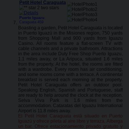
Petit Hotel Caraguata
Puerto Iguazu
:
Caraguata 459
Boasting a garden, Petit Hotel Caraguata is located
in Puerto Iguazú in the Misiones region, 750 yards
from Shopping Mall and 900 yards from Iguazu
Casino. All rooms feature a flat-screen TV with
cable channels and a private bathroom. Attractions
in the area include Duty Free Shop Puerto Iguazu,
1.1 miles away, or La Aripuca, situated 1.6 miles
from the property. At the hotel, the rooms are fitted
with a wardrobe. Every room has air conditioning,
and some rooms come with a terrace. A continental
breakfast is served each morning at the property.
Petit Hotel Caraguata offers an outdoor pool.
Speaking English, Spanish and Portuguese, staff
are ready to help around the clock at the reception.
Selva Viva Park is 1.6 miles from the
accommodation. Cataratas del Iguazu International
Airport is 11.8 miles away.
El Petit Hotel Caraguata está situado en Puerto
Iguazú y ofrece pileta al aire libre y terraza. Alberga
un bar. Ofrece estacionamiento privado gratuito y