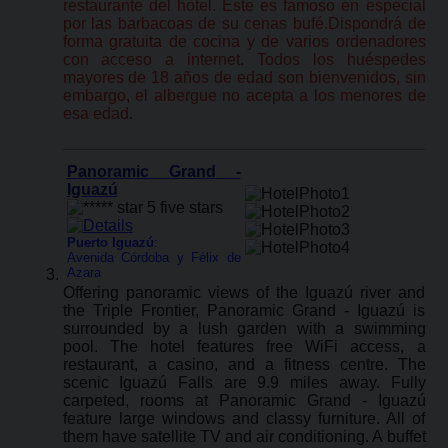
restaurante del hotel. Éste es famoso en especial
por las barbacoas de su cenas bufé.Dispondrá de
forma gratuita de cocina y de varios ordenadores
con acceso a internet. Todos los huéspedes
mayores de 18 años de edad son bienvenidos, sin
embargo, el albergue no acepta a los menores de
esa edad.
Panoramic Grand -
Iguazú
Puerto Iguazú
:
Avenida Córdoba y Félix de
Azara
Offering panoramic views of the Iguazú river and
the Triple Frontier, Panoramic Grand - Iguazú is
surrounded by a lush garden with a swimming
pool. The hotel features free WiFi access, a
restaurant, a casino, and a fitness centre. The
scenic Iguazú Falls are 9.9 miles away. Fully
carpeted, rooms at Panoramic Grand - Iguazú
feature large windows and classy furniture. All of
them have satellite TV and air conditioning. A buffet